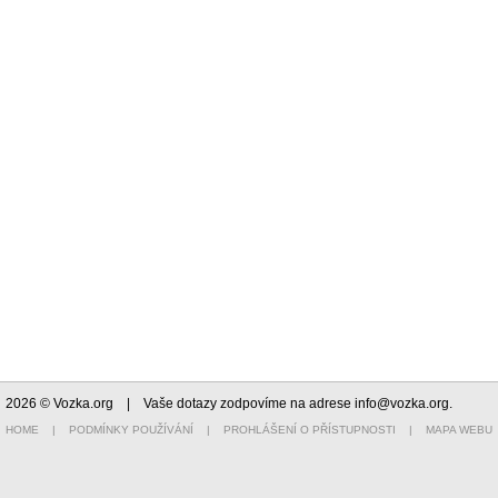
2026 © Vozka.org
| Vaše dotazy zodpovíme na adrese
info@vozka.org
.
HOME
|
PODMÍNKY POUŽÍVÁNÍ
|
PROHLÁŠENÍ O PŘÍSTUPNOSTI
|
MAPA WEBU