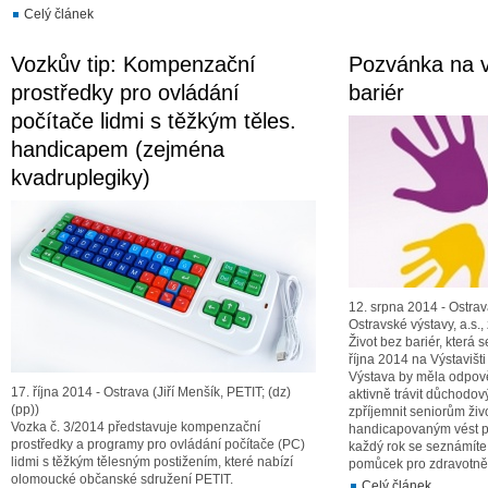
Celý článek
Vozkův tip: Kompenzační
Pozvánka na v
prostředky pro ovládání
bariér
počítače lidmi s těžkým těles.
handicapem (zejména
kvadruplegiky)
12. srpna 2014 - Ostrav
Ostravské výstavy, a.s.,
Život bez bariér, která 
října 2014 na Výstavišt
Výstava by měla odpově
17. října 2014 - Ostrava (Jiří Menšík, PETIT; (dz)
aktivně trávit důchodov
(pp))
zpříjemnit seniorům ži
Vozka č. 3/2014 představuje kompenzační
handicapovaným vést p
prostředky a programy pro ovládání počítače (PC)
každý rok se seznámíte 
lidmi s těžkým tělesným postižením, které nabízí
pomůcek pro zdravotn
olomoucké občanské sdružení PETIT.
Celý článek