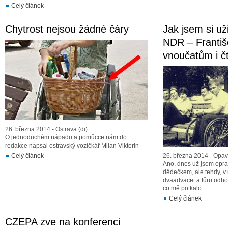
Celý článek
Chytrost nejsou žádné čáry
Jak jsem si už
NDR – Františ
vnoučatům i 
26. března 2014 - Ostrava (di)
O jednoduchém nápadu a pomůcce nám do
redakce napsal ostravský vozíčkář Milan Viktorin
Celý článek
26. března 2014 - Opav
Ano, dnes už jsem opr
dědečkem, ale tehdy, v
dvaadvacet a fůru odhod
co mě potkalo…
Celý článek
CZEPA zve na konferenci