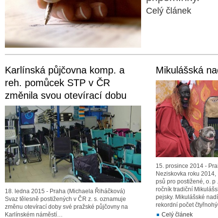
Celý článek
Karlínská půjčovna komp. a
Mikulášská nad
reh. pomůcek STP v ČR
změnila svou otevírací dobu
15. prosince 2014 - Pr
Neziskovka roku 2014,
psů pro postižené, o. p 
ročník tradiční Mikulášs
18. ledna 2015 - Praha (Michaela Řiháčková)
pejsky. Mikulášské nadíl
Svaz tělesně postižených v ČR z. s. oznamuje
rekordní počet čtyřnohý
změnu otevírací doby své pražské půjčovny na
Karlínském náměstí…
Celý článek