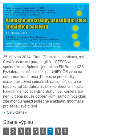
25. března 2014 - Brno (Dominika Horáková, red)
Česká asociace paraplegiků – CZEPA ve
spolupráci se Spinální jednotkou FN Brno a KZS
Fyzioterapie míšních lézí při UNIFY ČR zvou na
odbornou konferenci „Pomocné prostředky
usnadňující život spinálních pacientů“, která se
bude konat 11. dubna 2014 v konferenčním sále
Fakultní nemocnice Brno Bohunice. Konference
není určena pouze odborníkům, samotní vozíčkáři
zde mohou nalézt potřebné a aktuální informace
pro sebe i své blízké.
Celý článek
Strana výpisu
1
2
3
4
5
6
7
8
9