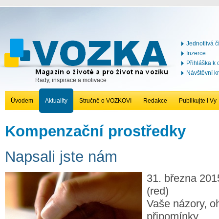
Jednotlivá č
Inzerce
Přihláška k
Návštěvní k
Rady, inspirace a motivace
Úvodem
Aktuality
Stručně o VOZKOVI
Redakce
Publikujte i Vy
Kompenzační prostředky
Napsali jste nám
31. března 201
(red)
Vaše názory, oh
připomínky.