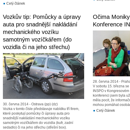
Celý článek
Vozkův tip: Pomůcky a úpravy
Očima Moniky
auta pro snadnější nakládání
Konference I
mechanického vozíku
samotným vozíčkářem (do
vozidla či na jeho střechu)
28. června 2014 - Prah
V sobotu 15. března se
INSPO v Kongresovém c
konferenci jsem byla už
měla pocit, že informač
30. června 2014 - Ostrava (pp) (dz)
mohou pomáhat osobám 
Vozka v tomto čísle představuje nabídku tří firem,
Celý článek
které poskytují pomůcky či úpravy auta pro
snadnější nakládání mechanického vozíku
samotným vozíčkářem do vozidla (kufr, zadní
sedadlo) či na jeho střechu (střešní box).