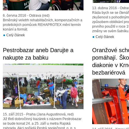
13. dubna 2016 - Ostra
Ráda bych se se čtenář
6. června 2016 - Ostrava (red)
zkušenost s pohodlným 
Brněnský veletrh rehabilitačních, kompenzačních a
způsobem oblékání pro 
protetických pomůcek REHAPROTEX mění termín
prvního použití v roce 
konání a formát.
změny ve svém šatníku.
Celý článek
Celý článek
Pestrobazar aneb Darujte a
Oranžové sch
nakupte za babku
pomáhají. Ško
diakonie v Krn
bezbariérová
15. září 2015 - Praha (Jana Augustinová, red)
Již třetí dobročinný bazárek s názvem Pestrobazar
se bude konat 24. a 25. září u metra Rajská
zahrada. Akci pořádá Pestrá společnost, o. p. s.,