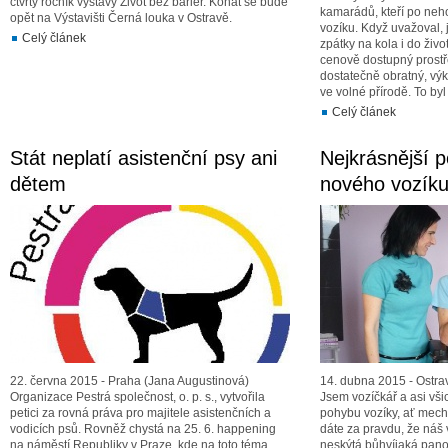
čtvrtý ročník výstavy Život bez bariér. Konat se bude
kamarádů, kteří po neh
opět na Výstavišti Černá louka v Ostravě.
vozíku. Když uvažoval, 
Celý článek
zpátky na kola i do život
cenově dostupný prostř
dostatečně obratný, vý
ve volné přírodě. To byl
Celý článek
Stát neplatí asistenční psy ani
Nejkrásnější p
dětem
nového vozík
22. června 2015 - Praha (Jana Augustinová)
14. dubna 2015 - Ostrav
Organizace Pestrá společnost, o. p. s., vytvořila
Jsem vozíčkář a asi vši
petici za rovná práva pro majitele asistenčních a
pohybu vozíky, ať mechan
vodicích psů. Rovněž chystá na 25. 6. happening
dáte za pravdu, že náš 
na náměstí Republiky v Praze, kde na toto téma
neskýtá bůhvíjaká pa