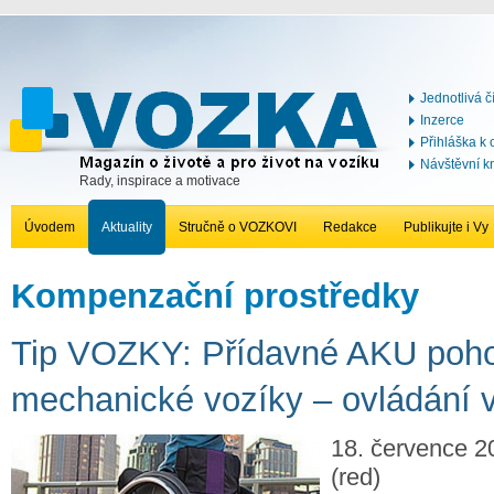
Jednotlivá č
Inzerce
Přihláška k
Návštěvní k
Rady, inspirace a motivace
Úvodem
Aktuality
Stručně o VOZKOVI
Redakce
Publikujte i Vy
Kompenzační prostředky
Tip VOZKY: Přídavné AKU poho
mechanické vozíky – ovládání 
18. července 2
(red)