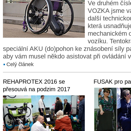
Ve druhém čís
VOZKA jsme vá
další technicko
která usnadňuj
mechanickém o
vozíku. Tentokr
speciální AKU (do)pohon ke znásobení síly pa
aby vám musel někdo asistovat při ovládání v
Celý článek
REHAPROTEX 2016 se
FUSAK pro pa
přesouvá na podzim 2017