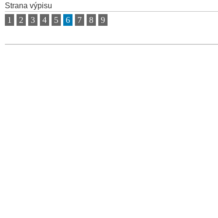
Strana výpisu
1
2
3
4
5
6
7
8
9