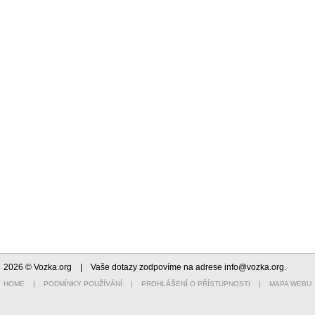
2026 © Vozka.org
| Vaše dotazy zodpovíme na adrese
info@vozka.org
.
HOME
|
PODMÍNKY POUŽÍVÁNÍ
|
PROHLÁŠENÍ O PŘÍSTUPNOSTI
|
MAPA WEBU