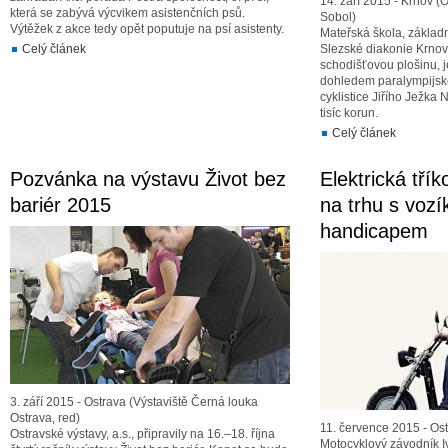
14. září 2015 - Krnov (
která se zabývá výcvikem asistenčních psů.
Sobol)
Výtěžek z akce tedy opět poputuje na psí asistenty.
Mateřská škola, základn
Celý článek
Slezské diakonie Krnov
schodišťovou plošinu, j
dohledem paralympijské
cyklistice Jiřího Ježk
tisíc korun.
Celý článek
Pozvánka na výstavu Život bez
Elektrická třík
bariér 2015
na trhu s vozík
handicapem
3. září 2015 - Ostrava (Výstaviště Černá louka
Ostrava, red)
11. července 2015 - Ost
Ostravské výstavy, a.s., připravily na 16.–18. října
Motocyklový závodník 