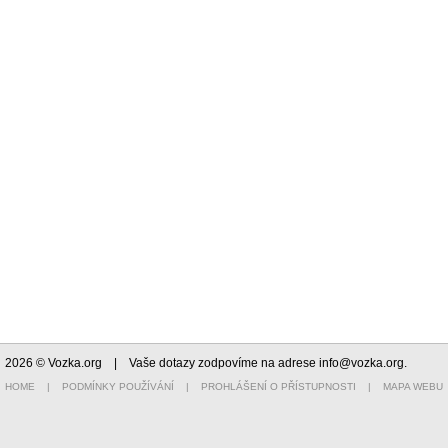
2026 © Vozka.org
| Vaše dotazy zodpovíme na adrese
info@vozka.org
.
HOME
|
PODMÍNKY POUŽÍVÁNÍ
|
PROHLÁŠENÍ O PŘÍSTUPNOSTI
|
MAPA WEBU