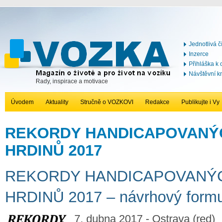
Jednotlivá č
Inzerce
Přihláška k
Návštěvní k
Rady, inspirace a motivace
Úvodem
Aktuality
Stručně o VOZKOVI
Redakce
Publikujte i Vy
REKORDY HANDICAPOVANÝ
HRDINŮ 2017
REKORDY HANDICAPOVANÝ
HRDINŮ 2017 – návrhový formu
7. dubna 2017 - Ostrava (red)