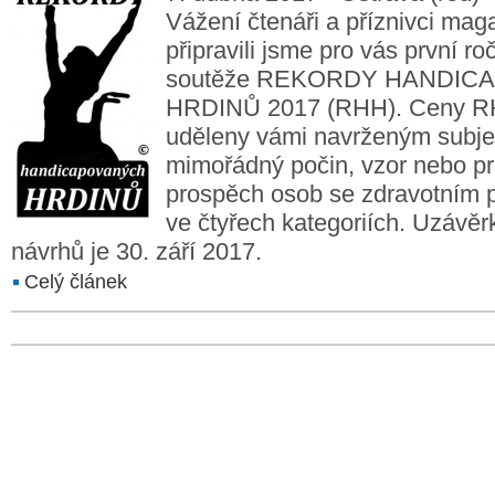
Vážení čtenáři a příznivci ma
připravili jsme pro vás první ro
soutěže REKORDY HANDI
HRDINŮ 2017 (RHH). Ceny R
uděleny vámi navrženým subj
mimořádný počin, vzor nebo pr
prospěch osob se zdravotním p
ve čtyřech kategoriích. Uzávěr
návrhů je 30. září 2017.
Celý článek