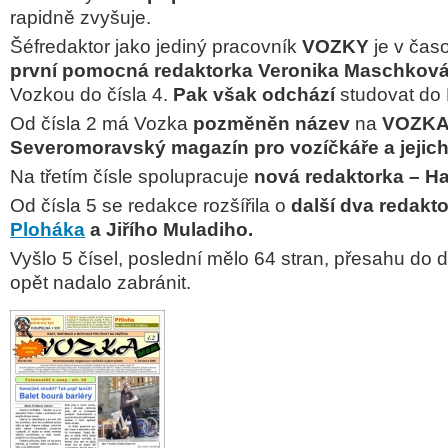
rapidně zvyšuje.
Šéfredaktor jako jediný pracovník
VOZKY
je v časo
první pomocná redaktorka Veronika Maschkov
Vozkou do čísla 4.
Pak však odchází
studovat do 
Od čísla 2 má Vozka
pozměněn název
na
VOZKA
Severomoravský magazín pro vozíčkáře a jejich
Na třetím čísle spolupracuje
nová redaktorka – H
Od čísla 5 se redakce rozšířila o
další dva redakt
Ploháka
a Jiřího Muladiho.
Vyšlo 5 čísel, poslední mělo 64 stran, přesahu do 
opět nadalo zabránit.