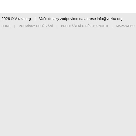
2026 © Vozka.org
| Vaše dotazy zodpovíme na adrese
info@vozka.org
.
HOME
|
PODMÍNKY POUŽÍVÁNÍ
|
PROHLÁŠENÍ O PŘÍSTUPNOSTI
|
MAPA WEBU