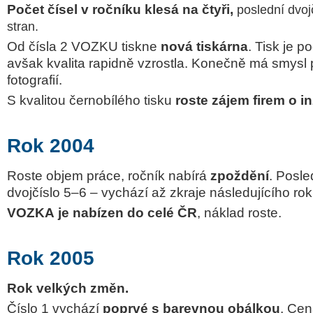
Počet čísel v ročníku klesá na čtyři,
poslední dvoj
stran.
Od čísla 2 VOZKU tiskne
nová tiskárna
. Tisk je p
avšak kvalita rapidně vzrostla. Konečně má smysl 
fotografií.
S kvalitou černobílého tisku
roste zájem firem o in
Rok 2004
Roste objem práce, ročník nabírá
zpoždění
. Posle
dvojčíslo 5–6 – vychází až zkraje následujícího ro
VOZKA
je nabízen do celé ČR
, náklad roste.
Rok 2005
Rok velkých změn.
Číslo 1 vychází
poprvé s barevnou obálkou
. Cen