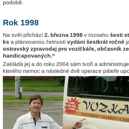
podobě.
Rok 1998
Na svět přichází
2. března 1998
v rozsahu
šesti s
ks
a plánovanou četností
vydání šestkrát ročně
j
ostravský zpravodaj pro vozíčkáře, občasník ze
handicapovaných.“
Zakládá jej a do roku 2004 sám tvoří a administruj
kterého nemoc a následné dvě operace páteře upou