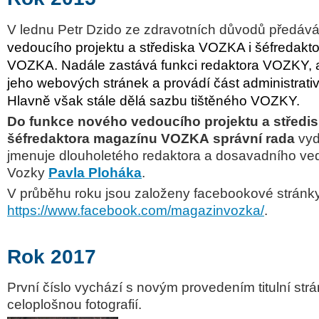
V lednu Petr Dzido ze zdravotních důvodů předáv
vedoucího projektu a střediska VOZKA i šéfredakt
VOZKA. Nadále zastává funkci redaktora
VOZKY
,
jeho webových stránek a provádí část administrativ
Hlavně však stále dělá sazbu tištěného VOZKY.
Do funkce nového vedoucího projektu a středi
šéfredaktora
magazínu
VOZKA
správní
rada
vyd
jmenuje dlouholetého redaktora a dosavadního ve
Vozky
Pavla Ploháka
.
V průběhu roku jsou založeny facebookové strán
https://www.facebook.com/magazinvozka/
.
Rok 2017
První číslo vychází s novým provedením titulní str
celoplošnou fotografií.