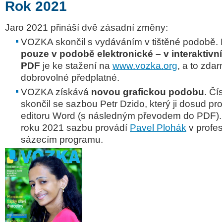
Rok 2021
Jaro 2021 přináší dvě zásadní změny:
VOZKA skončil s vydáváním v tištěné podobě. 
pouze v podobě elektronické – v interaktivn
PDF
je ke stažení na
www.vozka.org
, a to zda
dobrovolné předplatné.
VOZKA získává
novou grafickou podobu
. Čí
skončil se sazbou Petr Dzido, který ji dosud p
editoru Word (s následným převodem do PDF). 
roku 2021 s
azbu provádí
Pavel Plohák
v profe
sázecím programu.