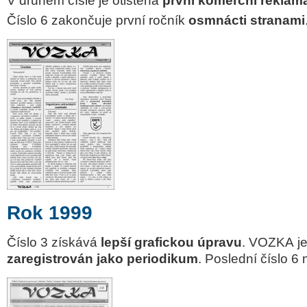
V druhém čísle je otištěna
první komerční reklam
Číslo 6 zakončuje první ročník
osmnácti stranami
Rok 1999
Číslo 3 získává
lepší grafickou úpravu
.
VOZKA
j
zaregistrován jako periodikum
. Poslední číslo 6