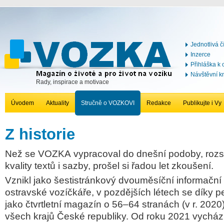
Jednotlivá č
Inzerce
Přihláška k
Návštěvní k
Rady, inspirace a motivace
Úvodem
Aktuality
Stručně o VOZKOVI
Redakce
Publikujte i Vy
Z historie
Než se
VOZKA
vypracoval do dnešní podoby, roz
kvality textů i sazby, prošel si řadou let zkoušení.
Vznikl jako šestistránkový dvouměsíční informační
ostravské vozíčkáře, v pozdějších létech se díky 
jako čtvrtletní magazín o
56–64
stranách
(v r. 2020
všech krajů České republiky. Od roku 2021 vychází