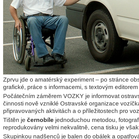
Zprvu jde o amatérský experiment – po stránce ob
grafické, práce s informacemi, s textovým editore
Počátečním záměrem VOZKY je informovat ostravs
činnosti nově vzniklé Ostravské organizace vozíčká
připravovaných aktivitách a o příležitostech pro vo
Tištěn je
černobíle
jednoduchou metodou, fotografi
reprodukovány velmi nekvalitně, cena tisku je vša
Skupinkou nadšenců je balen do obálek a opatřov