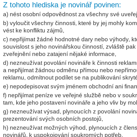
Z tohoto hlediska je novinář povinen:
a) nést osobní odpovědnost za všechny své uveřej
b) vyloučit všechny činnosti, které by jej mohly k
vést ke konfliktu zájmů,
c) nepřijímat žádné hodnotné dary nebo výhody, kt
souvislost s jeho novinářskou činností, zvláště pa
zveřejnění nebo zatajení nějaké informace,
d) nezneužívat povolání novináře k činnosti rekla
a nepřijímat žádnou odměnu přímou nebo nepřímo
reklamu, odmítnout podílet se na publikování skryt
e) nepodepisovat svým jménem obchodní ani finan
f) nepřijímat peníze ve veřejné službě nebo v so
tam, kde jeho postavení novináře a jeho vliv by moh
g) nezneužívat výsad, plynoucích z povolání novin
prezentování svých osobních postojů,
h) nezneužívat možných výhod, plynoucích z člens
novinářů, k uspokojování soukromých potřeb.