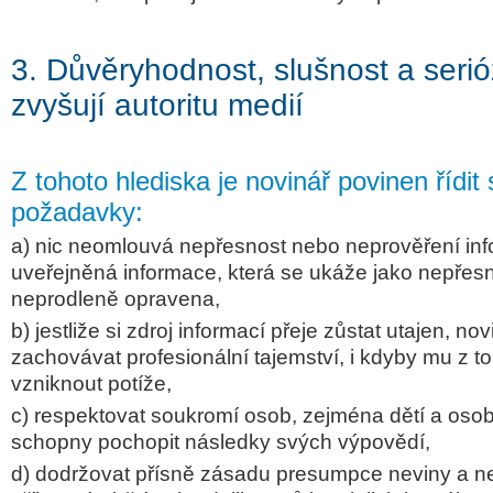
3. Důvěryhodnost, slušnost a seri
zvyšují autoritu medií
Z tohoto hlediska je novinář povinen řídit
požadavky:
a) nic neomlouvá nepřesnost nebo neprověření in
uveřejněná informace, která se ukáže jako nepřesn
neprodleně opravena,
b) jestliže si zdroj informací přeje zůstat utajen, no
zachovávat profesionální tajemství, i kdyby mu z t
vzniknout potíže,
c) respektovat soukromí osob, zejména dětí a osob
schopny pochopit následky svých výpovědí,
d) dodržovat přísně zásadu presumpce neviny a nei