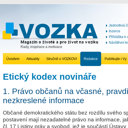
Jednotlivá č
Inzerce
Přihláška k
Návštěvní k
Rady, inspirace a motivace
Úvodem
Aktuality
Stručně o VOZKOVI
Redakce
Publikujte i Vy
Etický kodex novináře
1. Právo občanů na včasné, pravd
nezkreslené informace
Občané demokratického státu bez rozdílu svého 
postavení mají nezadatelné právo na informace, jak 
čl. 17 Listiny práv a svobod, jež je součástí Ústavy