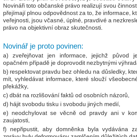
Novináři toto občanské právo realizují svou činnost
přejímají plnou odpovědnost za to, že informace, k
veřejnosti, jsou včasné, úplné, pravdivé a nezkre
právo na objektivní obraz skutečnosti.
Novinář je proto povinen:
a) zveřejňovat jen informace, jejichž původ
opačném případě je doprovodit nezbytnými výhrad
b) respektovat pravdu bez ohledu na důsledky, kte
mít, vyhledávat informace, které slouží všeobecn
překážky,
c) dbát na rozlišování faktů od osobních názorů,
d) hájit svobodu tisku i svobodu jiných medií,
e) neodchylovat se věcně od pravdy ani v ko
zaujatosti,
f) nepřipustit, aby domněnka byla vydávána z
zprávy byly deformovány zamlčením důležitých dat