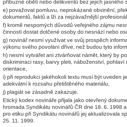
příbuzné obětí nebo delikventů bez jejich jasného s
e) považovat pomluvu, neprokázané obvinění, pře
dokumentů, faktů a lži za nejzávažnější profesionál
f) kromě nesporných důvodů veřejného zájmu nes
činností dostat dotčené osoby do nesnází nebo oso
g) novinář nesmí využívat ve svůj prospěch inform
výkonu svého povolání dříve, než budou tyto infor
h) nesmí vytvářet ani ztvárňovat námět, který by 
diskriminaci rasy, barvy pleti, náboženství, pohlav
orientace,
i) při reprodukci jakéhokoli textu musí být uveden 
adekvátní k rozsahu přetištěného materiálu,
j) plagiát se zásadně zakazuje.
Etický kodex novináře přijala jako otevřený dokum
hromada Syndikátu novinářů ČR dne 18. 6. 1998 
pro etiku při Syndikátu novinářů jej aktualizovala s
25. 11. 1999.