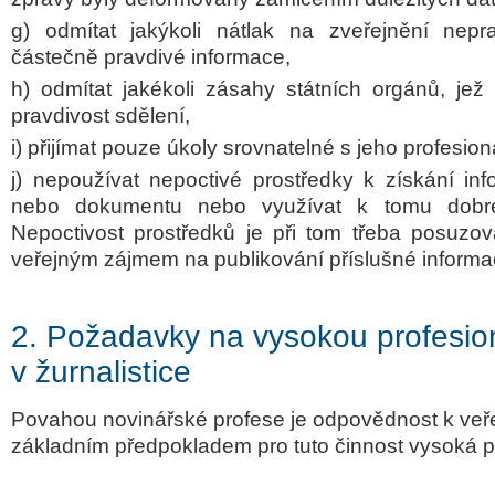
g) odmítat jakýkoli nátlak na zveřejnění nepr
částečně pravdivé informace,
h) odmítat jakékoli zásahy státních orgánů, jež 
pravdivost sdělení,
i) přijímat pouze úkoly srovnatelné s jeho profesioná
j) nepoužívat nepoctivé prostředky k získání inf
nebo dokumentu nebo využívat k tomu dobré 
Nepoctivost prostředků je při tom třeba posuzova
veřejným zájmem na publikování příslušné informa
2. Požadavky na vysokou profesion
v žurnalistice
Povahou novinářské profese je odpovědnost k veřej
základním předpokladem pro tuto činnost vysoká pr