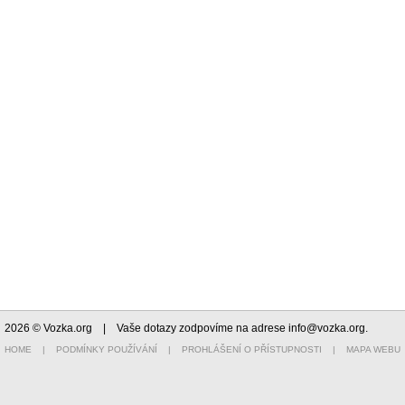
2026 © Vozka.org
| Vaše dotazy zodpovíme na adrese
info@vozka.org
.
HOME
|
PODMÍNKY POUŽÍVÁNÍ
|
PROHLÁŠENÍ O PŘÍSTUPNOSTI
|
MAPA WEBU