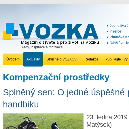
Jednotlivá č
Inzerce
Přihláška k
Návštěvní k
Rady, inspirace a motivace
Úvodem
Aktuality
Stručně o VOZKOVI
Redakce
Publikujte i Vy
Kompenzační prostředky
Splněný sen: O jedné úspěšné 
handbiku
23. ledna 2019 
Matýsek)