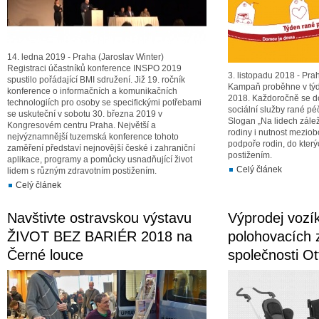
14. ledna 2019 - Praha (Jaroslav Winter)
Registraci účastníků konference INSPO 2019
3. listopadu 2018 - Pra
spustilo pořádající BMI sdružení. Již 19. ročník
Kampaň proběhne v týdn
konference o informačních a komunikačních
2018. Každoročně se do
technologiích pro osoby se specifickými potřebami
sociální služby rané pé
se uskuteční v sobotu 30. března 2019 v
Slogan „Na lidech zálež
Kongresovém centru Praha. Největší a
rodiny i nutnost meziob
nejvýznamnější tuzemská konference tohoto
podpoře rodin, do který
zaměření představí nejnovější české i zahraniční
postižením.
aplikace, programy a pomůcky usnadňující život
Celý článek
lidem s různým zdravotním postižením.
Celý článek
Navštivte ostravskou výstavu
Výprodej vozí
ŽIVOT BEZ BARIÉR 2018 na
polohovacích 
Černé louce
společnosti Ot