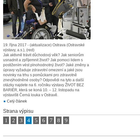
19. října 2017 - (aktualizace) Ostrava (Ostravské
výstavy, a.s.), (red)
Jak aktivně trávit důchodový věk? Jak seniorům
usnadnit a zpříjemnit život? Jak pomoci lidem s
postižením vést plnohodnotný život? Jaké změny a
úpravy vyžaduje zdravotní omezení a jaké jsou
novinky na trhu s pomůckami pro zdravotně
znevýhodněné osoby? Odpovědi na tyto a další
otázky najdete na 6. ročníku výstavy ŽIVOT BEZ
BARIÉR, která se koná 10. – 12. listopadu na
výstavišti Černá louka v Ostravě.
Celý článek
Strana výpisu
1
2
3
4
5
6
7
8
9