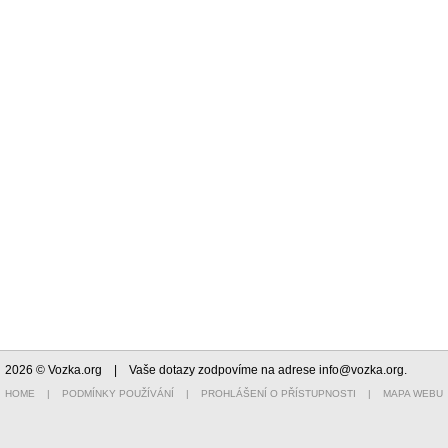
2026 © Vozka.org
| Vaše dotazy zodpovíme na adrese
info@vozka.org
.
HOME
|
PODMÍNKY POUŽÍVÁNÍ
|
PROHLÁŠENÍ O PŘÍSTUPNOSTI
|
MAPA WEBU