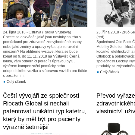
24. října 2018 - Ostrava (Radka Vrublová)
23. října 2018 - Zruč-S
Chcete se dozvědět, jaké jsou novinky na trhu s
(red)
pomůckami pro zdravotně znevýhodněné osoby
Společnost Otto Bock ČR
nebo jaké změny a úpravy vyžaduje zdravotní
Mobility Solution, kter
omezení? Na oblíbené výstavě, která se bude
kočárků, elektrických 
konat od 9. do 11. 11. 2018 na Výstavišti Černá
Ottobock a polohovacích
louka, vám odborníci poradí s úpravou bytu,
společnosti Leckey. Ny
výběrem kompenzační pomůcky nebo
produkty za zvýhodněn
ortopedického vozíku a s úpravou vozidla pro řidiče
Celý článek
s postižením.
Celý článek
Čeští vývojáři ze společnosti
Převod vyřaz
Riocath Global si nechali
zdravotnickéh
patentovat unikátní typ katetru,
vlastnictví uži
který by měl být pro pacienty
výrazně šetrnější