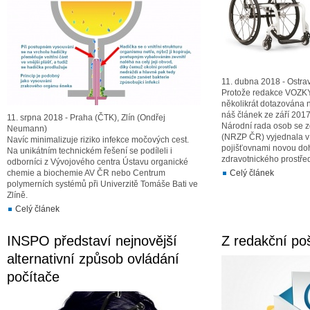
11. dubna 2018 - Ostrav
Protože redakce VOZKY
několikrát dotazována n
náš článek ze září 2017
11. srpna 2018 - Praha (ČTK), Zlín (Ondřej
Národní rada osob se z
Neumann)
(NRZP ČR) vyjednala v 
Navíc minimalizuje riziko infekce močových cest.
pojišťovnami novou do
Na unikátním technickém řešení se podíleli i
zdravotnického prostře
odborníci z Vývojového centra Ústavu organické
chemie a biochemie AV ČR nebo Centrum
Celý článek
polymerních systémů při Univerzitě Tomáše Bati ve
Zlíně.
Celý článek
INSPO představí nejnovější
Z redakční po
alternativní způsob ovládání
počítače