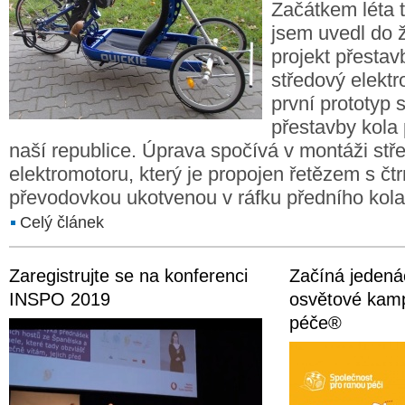
Začátkem léta 
jsem uvedl do ž
projekt přesta
středový elekt
první prototyp 
přestavby kola 
naší republice. Úprava spočívá v montáži st
elektromotoru, který je propojen řetězem s čt
převodovkou ukotvenou v ráfku předního kola
Celý článek
Zaregistrujte se na konferenci
Začíná jedená
INSPO 2019
osvětové kam
péče®