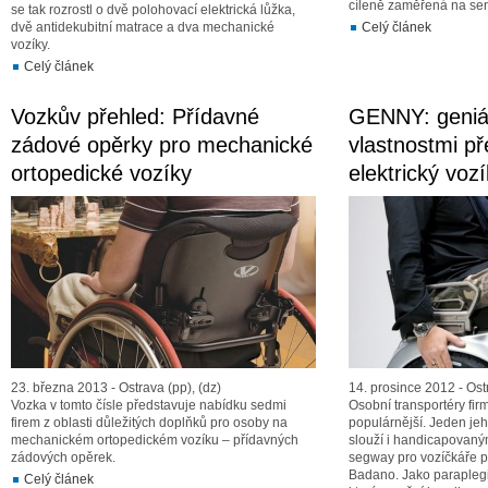
cíleně zaměřená na sen
se tak rozrostl o dvě polohovací elektrická lůžka,
dvě antidekubitní matrace a dva mechanické
Celý článek
vozíky.
Celý článek
Vozkův přehled: Přídavné
GENNY: geniál
zádové opěrky pro mechanické
vlastnostmi př
ortopedické vozíky
elektrický vozí
23. března 2013 - Ostrava (pp), (dz)
14. prosince 2012 - Ost
Vozka v tomto čísle představuje nabídku sedmi
Osobní transportéry fir
firem z oblasti důležitých doplňků pro osoby na
populárnější. Jeden je
mechanickém ortopedickém vozíku – přídavných
slouží i handicapovaný
zádových opěrek.
segway pro vozíčkáře př
Badano. Jako paraplegik
Celý článek