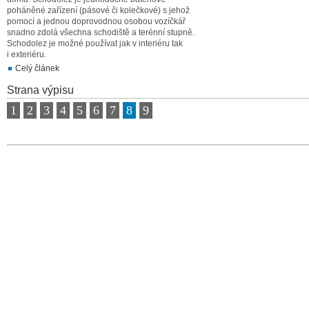
poháněné zařízení (pásové či kolečkové) s jehož
pomocí a jednou doprovodnou osobou vozíčkář
snadno zdolá všechna schodiště a terénní stupně.
Schodolez je možné používat jak v interiéru tak
i exteriéru.
Celý článek
Strana výpisu
1
2
3
4
5
6
7
8
9