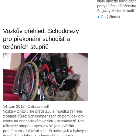
který umožní handicap
pohyb,“ řekl při předst
Segway Michal Kroutil.
Celý článek
Vozkův přehled: Schodolezy
pro překonání schodišť a
terénních stupňů
14. září 2012 - Ostrava (red)
Vozka v tomto čísle představuje nabídku tří firem
z oblasti důležitých kompenzačních pomůcek pro
osoby na ortopedickém vozíku – schodolezů. Pro
uživatele ortopedických vozíků je největším
problémem zdolávání schodů rodinných a bytových
domů. Schodolez je jednoduché bateriově