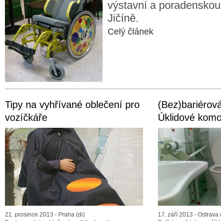
výstavní a poradensko
Jičíně.
Celý článek
Tipy na vyhřívané oblečení pro
(Bez)bariéro
vozíčkáře
Úklidové komo
21. prosince 2013 - Praha (di)
17. září 2013 - Ostrava 