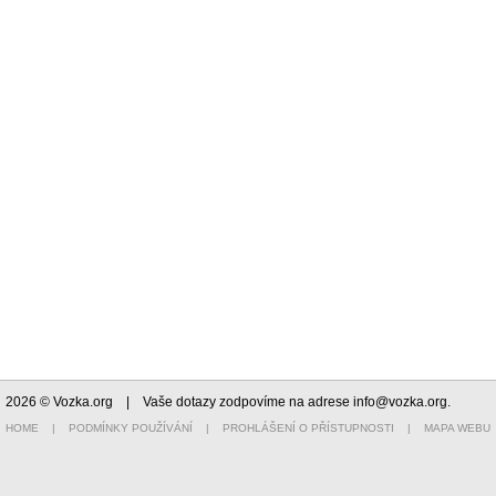
2026 © Vozka.org
| Vaše dotazy zodpovíme na adrese
info@vozka.org
.
HOME
|
PODMÍNKY POUŽÍVÁNÍ
|
PROHLÁŠENÍ O PŘÍSTUPNOSTI
|
MAPA WEBU