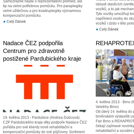
Samozřejmě nejde o reprezentativní přehled, ale
oblasti stavěcích (verti
tip na velmi potřebnou pomůcku. Pro paraplegiky
vozíků, a to jak mechani
velmi užitečnou a pro kvadruplegiky významnou
Tyto vozíky umožňují kr
kompenzační pomůcku.
napřímení osoby do stoj
Celý článek
vozíků i jízdu v této pol
Celý článek
Nadace ČEZ podpořila
REHAPROTEX
Centrum pro zdravotně
postižené Pardubického kraje
4. května 2013 - Brno 
Veletrhy Brno)
Od úterý 14. května do 
brněnském výstavišti us
19. května 2013 - Pardubice (Andrea Dubcová)
Fair Brno a REHAPROT
CZP Pardubického kraje díky podpoře Nadace ČEZ
čekají zajímavé novinky 
pořídila pro své klienty nové rehabilitační a
rehabilitační a sociáln
kompenzační pomůcky do své půjčovny. Sortiment