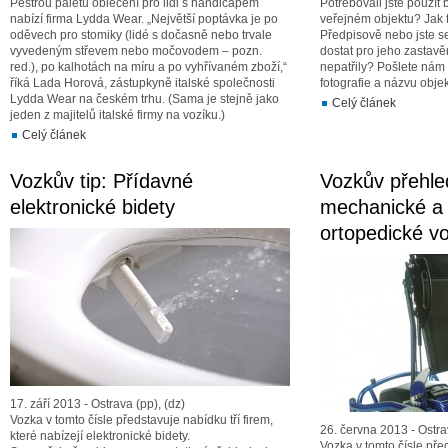
Pestrou paletu oblečení pro lidi s handicapem
Potřebovali jste použí
nabízí firma Lydda Wear. „Největší poptávka je po
veřejném objektu? Jak
oděvech pro stomiky (lidé s dočasně nebo trvale
Předpisově nebo jste 
vyvedeným střevem nebo močovodem – pozn.
dostat pro jeho zastavě
red.), po kalhotách na míru a po vyhřívaném zboží,“
nepatřily? Pošlete nám
říká Lada Horová, zástupkyně italské společnosti
fotografie a názvu objek
Lydda Wear na českém trhu. (Sama je stejně jako
Celý článek
jeden z majitelů italské firmy na vozíku.)
Celý článek
Vozkův tip: Přídavné
Vozkův přehle
elektronické bidety
mechanické a 
ortopedické v
17. září 2013 - Ostrava (pp), (dz)
Vozka v tomto čísle představuje nabídku tří firem,
26. června 2013 - Ostra
které nabízejí elektronické bidety.
Vozka v tomto čísle pře