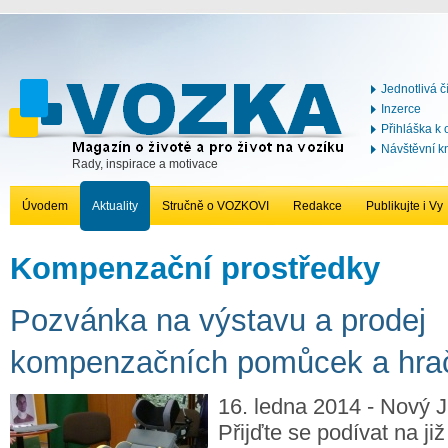
Jednotlivá č
Inzerce
Přihláška k
Návštěvní k
Rady, inspirace a motivace
Úvodem
Aktuality
Stručně o VOZKOVI
Redakce
Publikujte i Vy
Kompenzační prostředky
Pozvánka na výstavu a prodej
kompenzačních pomůcek a hra
16. ledna 2014 - Nový Ji
Přijďte se podívat na již