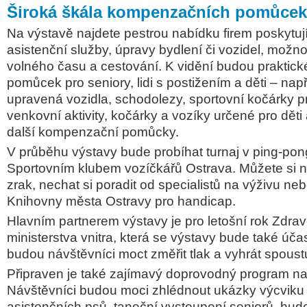
Široká škála kompenzačních pomůcek
Na výstavě najdete pestrou nabídku firem poskytují
asistenční služby, úpravy bydlení či vozidel, možnos
volného času a cestování. K vidění budou praktick
pomůcek pro seniory, lidi s postižením a děti – nap
upravená vozidla, schodolezy, sportovní kočárky p
venkovní aktivity, kočárky a vozíky určené pro děti 
další kompenzační pomůcky.
V průběhu výstavy bude probíhat turnaj v ping-po
Sportovním klubem vozíčkářů Ostrava. Můžete si ne
zrak, nechat si poradit od specialistů na výživu neb
Knihovny města Ostravy pro handicap.
Hlavním partnerem výstavy je pro letošní rok Zdrav
ministerstva vnitra, která se výstavy bude také účast
budou návštěvníci moct změřit tlak a vyhrát spous
Připraven je také zajímavý doprovodný program na
Návštěvníci budou moci zhlédnout ukázky výcviku 
asistenčních psů, taneční vystoupení seniorů, hud