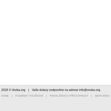
2026 © Vozka.org
| Vaše dotazy zodpovíme na adrese
info@vozka.org
.
HOME
|
PODMÍNKY POUŽÍVÁNÍ
|
PROHLÁŠENÍ O PŘÍSTUPNOSTI
|
MAPA WEBU