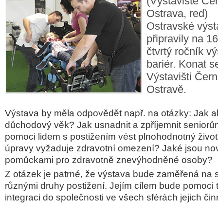
(Výstaviště Če
Ostrava, red)
Ostravské výsta
připravily na 16
čtvrtý ročník v
bariér. Konat s
Výstavišti Čern
Ostravě.
Výstava by měla odpovědět např. na otázky: Jak akt
důchodový věk? Jak usnadnit a zpříjemnit seniorů
pomoci lidem s postižením vést plnohodnotný živo
úpravy vyžaduje zdravotní omezení? Jaké jsou nov
pomůckami pro zdravotně znevýhodněné osoby?
Z otázek je patrné, že výstava bude zaměřená na 
různými druhy postižení. Jejím cílem bude pomoci 
integraci do společnosti ve všech sférách jejich čin