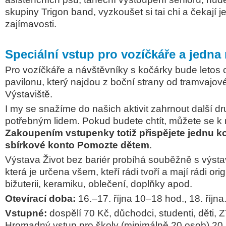
skupiny Trigon band, vyzkoušet si tai chi a čekají je 
zajímavosti.
Speciální vstup pro vozíčkáře a jedna
Pro vozíčkáře a návštěvníky s kočárky bude letos o
pavilonu, který najdou z boční strany od tramvajov
Výstaviště.
I my se snažíme do našich aktivit zahrnout další d
potřebným lidem. Pokud budete chtít, můžete se k n
Zakoupením vstupenky totiž přispějete jednu k
sbírkové konto Pomozte dětem
.
Výstava Život bez bariér probíhá souběžně s výst
která je určena všem, kteří rádi tvoří a mají rádi ori
bižuterii, keramiku, oblečení, doplňky apod.
Otevírací doba:
16.–17. října 10–18 hod., 18. říjn
Vstupné:
dospělí 70 Kč, důchodci, studenti, děti, 
Hromadný vstup pro školy (minimálně 20 osob) 20 K