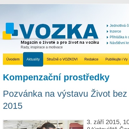
Jednotlivá č
Inzerce
Přihláška k
Návštěvní k
Rady, inspirace a motivace
Úvodem
Aktuality
Stručně o VOZKOVI
Redakce
Publikujte i Vy
Kompenzační prostředky
Pozvánka na výstavu Život bez 
2015
3. září 2015, 1