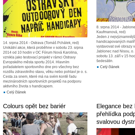
8. srpna 2014 - Jablon
Kaufmanová, red)
Jeden z nejvýznamnějš
handicapovaných malíř
14. srpna 2014 - Ostrava (Tomáš Pchálek, red)
vystavovat své obrazy 
Unikátní akce, která proběhne v sobotu 23. srpna
Jablonec nad Nisou, o. p
2014 od 10 hodin v OC Fórum Nová Karolina,
sobotu 13. září v 15 ho
vznikla jako testovací projekt v rámci Ostravy
šedesátin.
Evropského města sportu 2014. Hlavním
pořadatelem sportovního dne pro všechny bez
Celý článek
rozdílu zdravotního stavu, věku nebo pohlaví je o. s.
Cesta za snem, které má na svém kontě řadu
mezinárodních sportovních projektů na podporu
aktivního života s handicapem.
Celý článek
Colours opět bez bariér
Elegance bez 
přehlídka podp
svalovou dystr