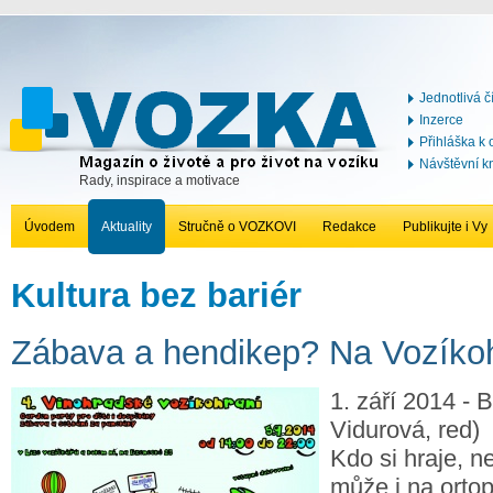
Jednotlivá č
Inzerce
Přihláška k
Návštěvní k
Rady, inspirace a motivace
Úvodem
Aktuality
Stručně o VOZKOVI
Redakce
Publikujte i Vy
Kultura bez bariér
Zábava a hendikep? Na Vozíkoh
1. září 2014 - 
Vidurová, red)
Kdo si hraje, ne
může i na orto