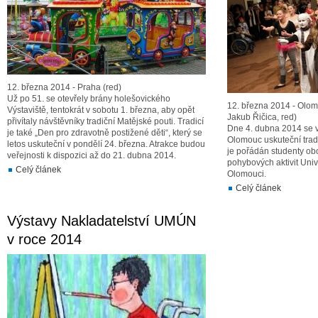
12. března 2014 - Praha (red)
Už po 51. se otevřely brány holešovického
12. března 2014 - Olom
Výstaviště, tentokrát v sobotu 1. března, aby opět
Jakub Řičica, red)
přivítaly návštěvníky tradiční Matějské pouti. Tradicí
Dne 4. dubna 2014 se 
je také „Den pro zdravotně postižené děti“, který se
Olomouc uskuteční trad
letos uskuteční v pondělí 24. března. Atrakce budou
je pořádán studenty ob
veřejnosti k dispozici až do 21. dubna 2014.
pohybových aktivit Univ
Celý článek
Olomouci.
Celý článek
Výstavy Nakladatelství UMÚN
v roce 2014