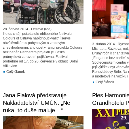
28. června 2014 - Ostrava (red)
I letos chtějí pořadatelé oblíbeného festivalu
Colours of Ostrava nabídnout kvalitní servis
návštěvníkům s pohybovým a zrakovým
3. dubna 2014 - Rychn
znevýhodněním, a to opět v rámci projektu Colours
Michaela Rázková, red,
bez bariér. Partnerem projektu je Česká
Druhý ročník charitativ
průmyslová zdravotní pojišťovna. Festival
„Elegance bez bariér“ 
proběhne od 17. do 20. července v oblasti Dolní
Společenském centru 
Vítkovice.
její výtěžek byl věnová
Celý článek
Rohovládovy Bělé. Na 
a modelové na vozíku i 
Celý článek
Jana Fialová představuje
Ples Harmonie
Nakladatelství UMÚN: „Ne
Grandhotelu 
ruka, to duše maluje…“