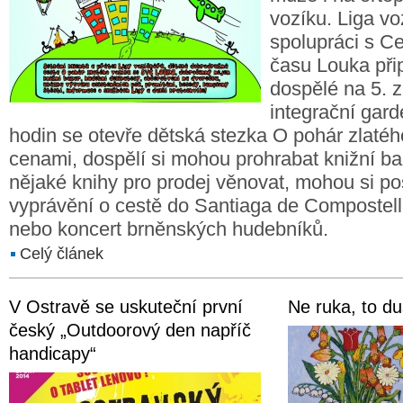
vozíku. Liga vo
spolupráci s C
času Louka připr
dospělé na 5. z
integrační gard
hodin se otevře dětská stezka O pohár zlatéh
cenami, dospělí si mohou prohrabat knižní b
nějaké knihy pro prodej věnovat, mohou si p
vyprávění o cestě do Santiaga de Compostell
nebo koncert brněnských hudebníků.
Celý článek
V Ostravě se uskuteční první
Ne ruka, to d
český „Outdoorový den napříč
handicapy“