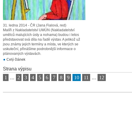
31. ledna 2014 - ČR (Jana Fialová, red)
Malíři z Nakladatelství UMÚN (Nakladatelství
umělců malujících ústy a nohama) budou i letos
představovat svá díla na řadě výstav. A jelikož už
jsou známy jejich termíny a místa, ve kterých se
uskuteční, přinášíme podrobnější informace o
plánovaných výstavách.
Celý článek
Strana výpisu
1
...
2
3
4
5
6
7
8
9
10
11
...
12