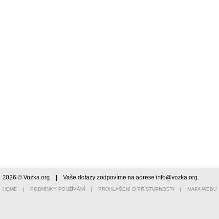
2026 © Vozka.org
| Vaše dotazy zodpovíme na adrese
info@vozka.org
.
HOME
|
PODMÍNKY POUŽÍVÁNÍ
|
PROHLÁŠENÍ O PŘÍSTUPNOSTI
|
MAPA WEBU