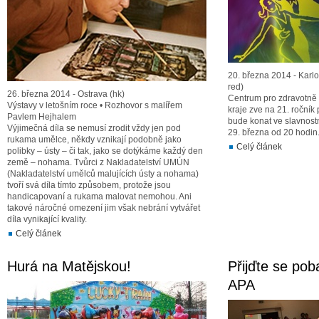
20. března 2014 - Karlo
red)
26. března 2014 - Ostrava (hk)
Centrum pro zdravotně
Výstavy v letošním roce • Rozhovor s malířem
kraje zve na 21. ročník
Pavlem Hejhalem
bude konat ve slavnos
Výjimečná díla se nemusí zrodit vždy jen pod
29. března od 20 hodin
rukama umělce, někdy vznikají podobně jako
Celý článek
polibky – ústy – či tak, jako se dotýkáme každý den
země – nohama. Tvůrci z Nakladatelství UMÚN
(Nakladatelství umělců malujících ústy a nohama)
tvoří svá díla tímto způsobem, protože jsou
handicapovaní a rukama malovat nemohou. Ani
takové náročné omezení jim však nebrání vytvářet
díla vynikající kvality.
Celý článek
Hurá na Matějskou!
Přijďte se pob
APA