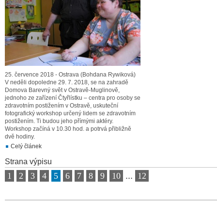
25. července 2018 - Ostrava (Bohdana Rywiková)
V neděli dopoledne 29. 7. 2018, se na zahradě
Domova Barevný svět v Ostravě-Muglinově,
jednoho ze zařízení Čtyřlístku – centra pro osoby se
zdravotním postižením v Ostravě, uskuteční
fotografický workshop určený lidem se zdravotním
postižením. Ti budou jeho přímými aktéry.
Workshop začíná v 10.30 hod. a potrvá přibližně
dvě hodiny.
Celý článek
Strana výpisu
1
2
3
4
5
6
7
8
9
10
...
12