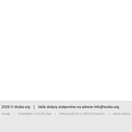
2026 © Vozka.org
| Vaše dotazy zodpovíme na adrese
info@vozka.org
.
HOME
|
PODMÍNKY POUŽÍVÁNÍ
|
PROHLÁŠENÍ O PŘÍSTUPNOSTI
|
MAPA WEBU