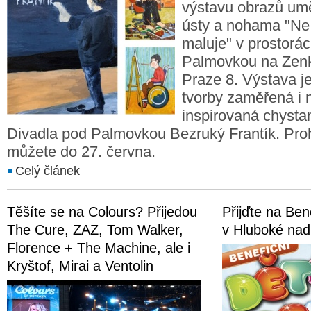
výstavu obrazů umě
ústy a nohama "Ne 
maluje" v prostorá
Palmovkou na Zenkl
Praze 8. Výstava j
tvorby zaměřená i n
inspirovaná chysta
Divadla pod Palmovkou Bezruký Frantík. Prohl
můžete do 27. června.
Celý článek
Těšíte se na Colours? Přijedou
Přijďte na Ben
The Cure, ZAZ, Tom Walker,
v Hluboké nad
Florence + The Machine, ale i
Kryštof, Mirai a Ventolin