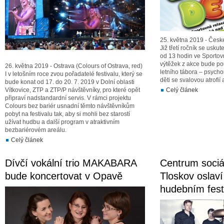
25. května 2019 - Česk
Již třetí ročník se usku
od 13 hodin ve Sportov
výtěžek z akce bude pou
26. května 2019 - Ostrava (Colours of Ostrava, red)
letního tábora – psycho
I v letošním roce zvou pořadatelé festivalu, který se
děti se svalovou atrofií
bude konat od 17. do 20. 7. 2019 v Dolní oblasti
Vítkovice, ZTP a ZTP/P návštěvníky, pro které opět
Celý článek
připraví nadstandardní servis. V rámci projektu
Colours bez bariér usnadní těmto návštěvníkům
pobyt na festivalu tak, aby si mohli bez starostí
užívat hudbu a další program v atraktivním
bezbariérovém areálu.
Celý článek
Dívčí vokální trio MAKABARA
Centrum sociá
bude koncertovat v Opavě
Tloskov oslaví
hudebním fest