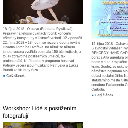
18. října 2018 - Ostrava (Bohdana Rywiková)
Přípravy na letošní dvanáctý ročník koncertu
Všechny barvy duhy v Ostravě vrcholí. Již v pondělí
22. října 2018 v 18 hodin se rozevře opona jeviště
15. října 2018 - Ostrava
Divadla Antonína Dvořáka, na němž se během
Slavnostní vyhlášení vý
tohoto večera vystřídá bezmála 150 účinkujících, a
REKORDY HANDICAPO
to jak zdravotně postižených umělců, tak
pořádá Alfa agentura pr
profesionálů, kteří budou v programu hostovat.
hodin v aule Krajskéh
Patrony večera jsou muzikanti Petr Lexa a Lukáš
kraje. Soutěž se uskute
Bundil ze skupiny Slza.
náměstka hejtmana Mor
Celý článek
oblast sociální Jiřího N
statutárního města Ost
senátora Parlamentu Če
Carbola.
Celý článek
Workshop: Lidé s postižením
fotografují