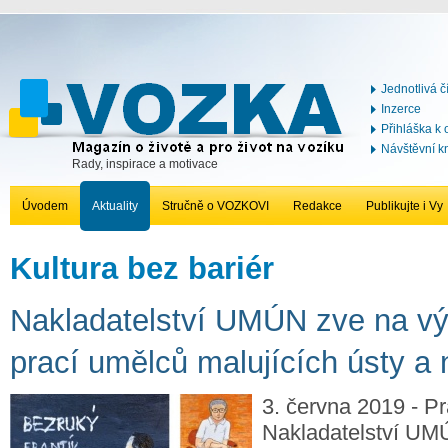
Jednotlivá č
Inzerce
Přihláška k
Návštěvní k
Rady, inspirace a motivace
Úvodem
Aktuality
Stručně o VOZKOVI
Redakce
Publikujte i Vy
Kultura bez bariér
Nakladatelství UMÚN zve na v
prací umělců malujících ústy 
3. června 2019 - Pr
Nakladatelství UM