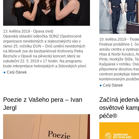
13. května 2019 - Opava (red)
Opavská oblastní odbočka SONZ (Sjednocené
10. května 2019 - Tlosk
organizace nevidomých a slabozrakých) vás v
Festival proběhne 1. č
rámci 25. ročníku DUN – Dnů umění nevidomých
areálu centra a vystoup
na Moravě zve do bezbariérové Knihovny Petra
Hlas & Norbi Kovács, A
Bezruče v Opavě na pěvecký koncert, který se
Pints, Horkýže Slíže, T
uskuteční 22. 5. 2019 v 17 hodin. Na programu
Kašpárek v rohlíku. Osl
bude interpretace hebrejských a židovských písní.
připomene dlouhou tradi
Celý článek
centrum poskytuje lide
kombinovaným postiže
Celý článek
Poezie z Vašeho pera – Ivan
Začíná jedená
Jergl
osvětové kam
péče®