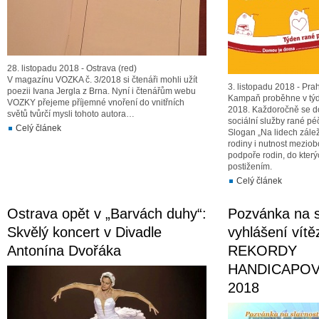
28. listopadu 2018 - Ostrava (red)
V magazínu VOZKA č. 3/2018 si čtenáři mohli užít
3. listopadu 2018 - Pra
poezii Ivana Jergla z Brna. Nyní i čtenářům webu
Kampaň proběhne v týdn
VOZKY přejeme příjemné vnoření do vnitřních
2018. Každoročně se do
světů tvůrčí mysli tohoto autora…
sociální služby rané pé
Celý článek
Slogan „Na lidech zálež
rodiny i nutnost meziob
podpoře rodin, do který
postižením.
Celý článek
Ostrava opět v „Barvách duhy“:
Pozvánka na s
Skvělý koncert v Divadle
vyhlášení vítě
Antonína Dvořáka
REKORDY
HANDICAPOV
2018