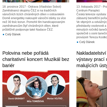
18. prosince 2017 - Ostrava (Vladislav Sobol)
13. listopadu 2017 - P
Zaměstnanci skupiny ČEZ si na tradičních
Centrum Paraple)
vánočních trzích chráněných dílen v ostravském
Česká televize vysílala
Domě energetiky nakoupili vánoční dárky za více
zábavný benefiční pořa
než 30 tisíc korun. Pomohli tím handicapovaným
Ve vtipných a odvážnýc
zaměstnancům čtyř chráněných dílen, které
představily osobnosti a 
průběžně podporuje také Nadace ČEZ.
minulých ročníků taneč
společně s osmi tanečn
Celý článek
provázeli Tereza Kostk
Celý článek
Polovina nebe pořádá
Nakladatelstv
charitativní koncert Muzikál bez
výstavy prací
bariér
malujících ús