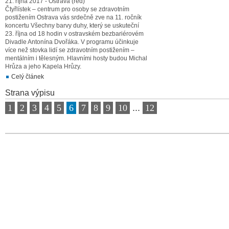
21. října 2017 - Ostrava (red)
Čtyřlístek – centrum pro osoby se zdravotním
postižením Ostrava vás srdečně zve na 11. ročník
koncertu Všechny barvy duhy, který se uskuteční
23. října od 18 hodin v ostravském bezbariérovém
Divadle Antonína Dvořáka. V programu účinkuje
více než stovka lidí se zdravotním postižením –
mentálním i tělesným. Hlavními hosty budou Michal
Hrůza a jeho Kapela Hrůzy.
Celý článek
Strana výpisu
1
2
3
4
5
6
7
8
9
10
...
12