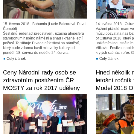
15. června 2018 - Bohumín (Lucie Balcarová, Pavel
14. května 2018 - Ostra
Čempěl)
Vážení přátelé, mám vel
Šest dnů, jedenáct představení, úžasná atmosféra
můžu pozvat na náš bez
starobohumínského náměstí a snad i krásné letní
of Ostrava 2018, který 
počasí. To slibuje Divadelní festival na náměstí,
unikátním industriálním
který bude zdarma bavit milovníky kultury od
Vítkovic. Festival nabí
pondělí 18. června do neděle 24. června.
krytých scénách přes 
Celý článek
Celý článek
Ceny Národní rady osob se
Hned několik n
zdravotním postižením ČR
letošní ročník
MOSTY za rok 2017 uděleny
Model 2018 O