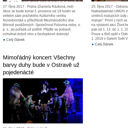
27. října 2017 - Praha (Daniela Rázková, red)
25. října 2017 - Ostrava
Akce se bude konat 3. prosince od 19 hodin ve
Nakladatelství UMÚN zv
velkém sále pražského Kulturního centra
umělců malujících ústy
Novodvorská u příležitosti Mezinárodního dne
maluje". První z nich s
tělesně postižených. Společnost Polovina nebe, o.
na výstavní akci Život b
p. s., jej pořádá už potřetí. Přijďte se pobavit,
pak od 1. 12. do 1. 1.
ochutnat dobré víno a bezlepkové dobroty!
Praze a třetí opět v Ost
1. 2018 v Galerii Svět V
Celý článek
Celý článek
Mimořádný koncert Všechny
barvy duhy bude v Ostravě už
pojedenácté