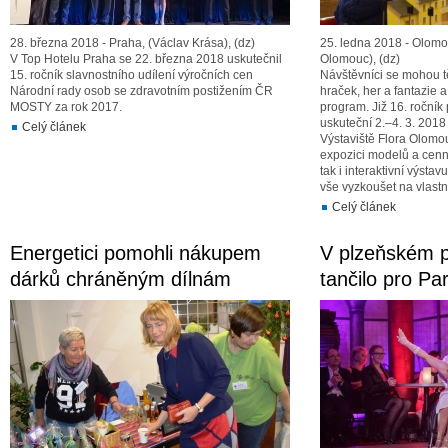
28. března 2018 - Praha, (Václav Krása), (dz)
25. ledna 2018 - Olomo
V Top Hotelu Praha se 22. března 2018 uskutečnil
Olomouc), (dz)
15. ročník slavnostního udílení výročních cen
Návštěvníci se mohou tě
Národní rady osob se zdravotním postižením ČR
hraček, her a fantazie
MOSTY za rok 2017.
program. Již 16. ročník
uskuteční 2.–4. 3. 201
Celý článek
Výstaviště Flora Olomou
expozici modelů a cenn
tak i interaktivní výstav
vše vyzkoušet na vlastní
Celý článek
Energetici pomohli nákupem
V plzeňském p
dárků chráněným dílnám
tančilo pro Pa