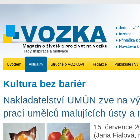
Jednotlivá č
Inzerce
Přihláška k
Návštěvní k
Rady, inspirace a motivace
Úvodem
Aktuality
Stručně o VOZKOVI
Redakce
Publikujte i Vy
Kultura bez bariér
Nakladatelství UMÚN zve na vý
prací umělců malujících ústy 
15. července 2
(Jana Fialová, 