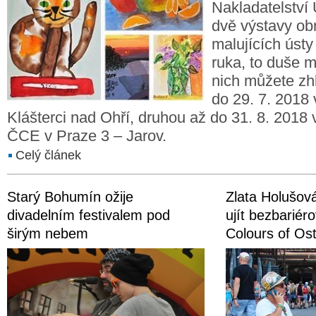
Nakladatelstv
dvě výstavy ob
malujících úst
ruka, to duše m
nich můžete zh
do 29. 7. 2018 v
Klášterci nad Ohří, druhou až do 31. 8. 2018
ČCE v Praze 3 – Jarov.
Celý článek
Starý Bohumín ožije
Zlata Holušov
divadelním festivalem pod
ujít bezbariéro
širým nebem
Colours of Os