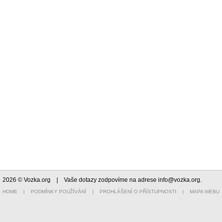
2026 © Vozka.org
| Vaše dotazy zodpovíme na adrese
info@vozka.org
.
HOME
|
PODMÍNKY POUŽÍVÁNÍ
|
PROHLÁŠENÍ O PŘÍSTUPNOSTI
|
MAPA WEBU