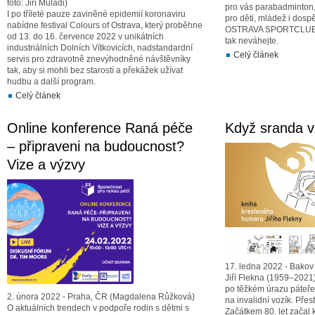
foto: Jiří Muladi)
pro vás parabadminton,
I po tříleté pauze zaviněné epidemií koronaviru
pro děti, mládež i dos
nabídne festival Colours of Ostrava, který proběhne
OSTRAVA SPORTCLUB p
od 13. do 16. července 2022 v unikátních
tak neváhejte.
industriálních Dolních Vítkovicích, nadstandardní
Celý článek
servis pro zdravotně znevýhodněné návštěvníky
tak, aby si mohli bez starostí a překážek užívat
hudbu a další program.
Celý článek
Online konference Raná péče
Když sranda vz
– připraveni na budoucnost?
Vize a výzvy
17. ledna 2022 - Bakov 
Jiří Flekna (1959–2021
po těžkém úrazu páteře 
2. února 2022 - Praha, ČR (Magdalena Růžková)
na invalidní vozík. Přes
O aktuálních trendech v podpoře rodin s dětmi s
Začátkem 80. let začal kr