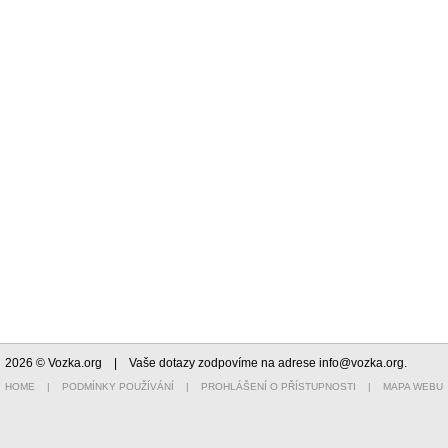
2026 © Vozka.org
| Vaše dotazy zodpovíme na adrese
info@vozka.org
.
HOME
|
PODMÍNKY POUŽÍVÁNÍ
|
PROHLÁŠENÍ O PŘÍSTUPNOSTI
|
MAPA WEBU