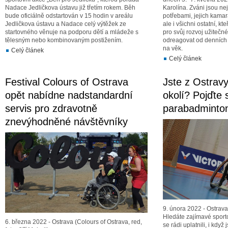
Nadace Jedličkova ústavu již třetím rokem. Běh
Karolína. Zváni jsou nej
bude oficiálně odstartován v 15 hodin v areálu
potřebami, jejich kamará
Jedličkova ústavu a Nadace celý výtěžek ze
ale i všichni ostatní, kte
startovného věnuje na podporu dětí a mládeže s
pro svůj rozvoj užitečn
tělesným nebo kombinovaným postižením.
odreagovat od denních s
na věk.
Celý článek
Celý článek
Festival Colours of Ostrava
Jste z Ostravy
opět nabídne nadstandardní
okolí? Pojďte 
servis pro zdravotně
parabadminto
znevýhodněné návštěvníky
9. února 2022 - Ostrav
Hledáte zajímavé sporto
6. března 2022 - Ostrava (Colours of Ostrava, red,
se rádi uplatnili, i když