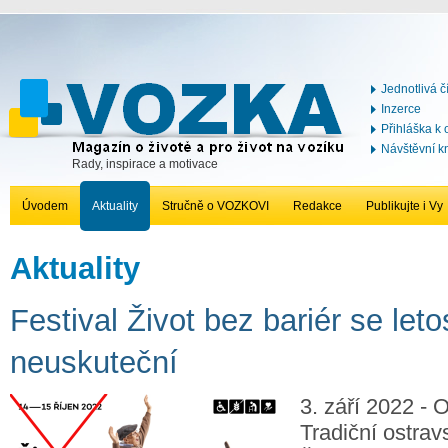
Jednotlivá č
Inzerce
Přihláška k
Návštěvní k
Rady, inspirace a motivace
Úvodem
Aktuality
Stručně o VOZKOVI
Redakce
Publikujte i Vy
Aktuality
Festival Život bez bariér se leto
neuskuteční
3. září 2022 - 
Tradiční ostravs