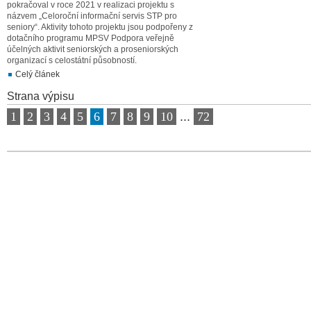
pokračoval v roce 2021 v realizaci projektu s
názvem „Celoroční informační servis STP pro
seniory“. Aktivity tohoto projektu jsou podpořeny z
dotačního programu MPSV Podpora veřejně
účelných aktivit seniorských a proseniorských
organizací s celostátní působností.
Celý článek
Strana výpisu
1
2
3
4
5
6
7
8
9
10
...
72