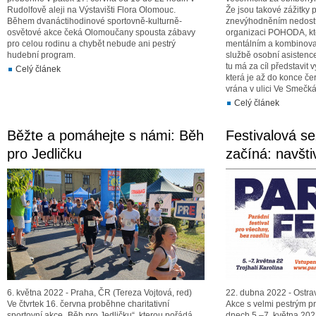
Rudolfově aleji na Výstavišti Flora Olomouc.
Že jsou takové zážitky p
Během dvanáctihodinové sportovně-kulturně-
znevýhodněním nedost
osvětové akce čeká Olomoučany spousta zábavy
organizaci POHODA, kte
pro celou rodinu a chybět nebude ani pestrý
mentálním a kombinovan
hudební program.
službě osobní asistenc
tu má za cíl představit 
Celý článek
která je až do konce če
vrána v ulici Ve Smečk
Celý článek
Běžte a pomáhejte s námi: Běh
Festivalová s
pro Jedličku
začíná: navšti
6. května 2022 - Praha, ČR (Tereza Vojtová, red)
22. dubna 2022 - Ostra
Ve čtvrtek 16. června proběhne charitativní
Akce s velmi pestrým 
sportovní akce „Běh pro Jedličku“, kterou pořádá
dnech 5.–7. května 202