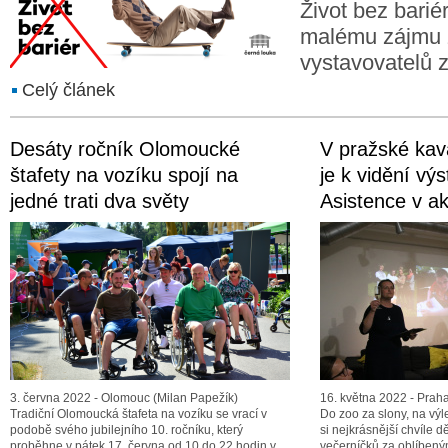
Život bez bariér
malému zájmu 
vystavovatelů 
Celý článek
Desáty ročník Olomoucké
V pražské kav
štafety na vozíku spojí na
je k vidění výs
jedné trati dva světy
Asistence v ak
3. června 2022 - Olomouc (Milan Papežík)
16. května 2022 - Praha
Tradiční Olomoucká štafeta na vozíku se vrací v
Do zoo za slony, na výl
podobě svého jubilejního 10. ročníku, který
si nejkrásnější chvíle 
proběhne v pátek 17. června od 10 do 22 hodin v
večerníčků za oblíben