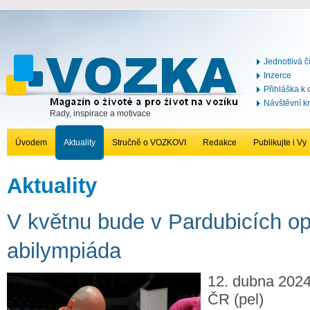
Jednotlivá č
Inzerce
Přihláška k
Návštěvní k
Rady, inspirace a motivace
Úvodem
Aktuality
Stručně o VOZKOVI
Redakce
Publikujte i Vy
Aktuality
V květnu bude v Pardubicích op
abilympiáda
12. dubna 2024
ČR (pel)