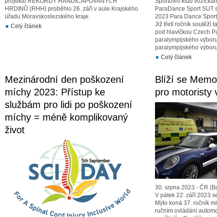
projektu REKORDY HANDICAPOVANÝCH
Sportovní klub vozíčká
HRDINŮ (RHH) proběhlo 26. září v aule Krajského
ParaDance Sport SUT 
úřadu Moravskoslezského kraje.
2023 Para Dance Sport 
Již třetí ročník soutěží
Celý článek
pod hlavičkou Czech P
paralympijského výbor
paralympijského výboru
Celý článek
Mezinárodní den poškození
Blíží se Memor
míchy 2023: Přístup ke
pro motoristy 
službám pro lidi po poškození
míchy = méně komplikovaný
život
30. srpna 2023 - ČR (Bo
V pátek 22. září 2023 
Mýto koná 37. ročník mi
ručním ovládání automo