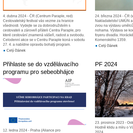
4. dubna 2024 - ĆR (Centrum Paraple, red)
24. března 2024 - ĆR 
Cestovatelský festival vás vezme za hranice
Nakladatelství UMÚN a 
všednosti. Vydejte se za dobrodružstvím s
zvou na výstavu umělců,
cestovateli a zároveň přáteli Centra Paraple, pro
nohama. Výstava se kon
které cestování znamená vášeň, radost a svobodu.
foyeru divadla. Horácké
Celodenní akce se v Centru Paraple koná v sobotu
Komenského 1359.
27. 4. a nabídne opravdu bohatý program.
Celý článek
Celý článek
Přihlaste se do vzdělávacího
PF 2024
programu pro sebeobhájce
23. prosince 2023 - Ost
Hodně klidu a míru o Vá
12. ledna 2024 - Praha (Aliance pro
2024.