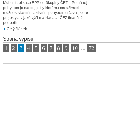
Mobilní aplikace EPP od Skupiny ČEZ – Pomáhej
pohybem je nástroj, díky kterému má uživatel
možnost vlastním aktivním pohybem určovat, které
projekty a v jaké výši má Nadace ČEZ finančně
podpořit.
Celý článek
Strana výpisu
1
2
3
4
5
6
7
8
9
10
...
72