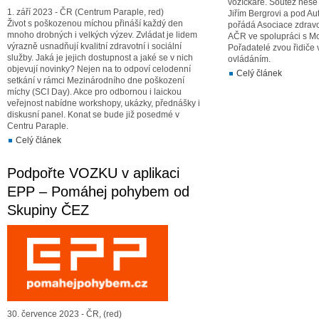
vozíčkáře. Soutěž nese
1. září 2023 - ČR (Centrum Paraple, red)
Jiřím Bergrovi a pod Au
Život s poškozenou míchou přináší každý den
pořádá Asociace zdravo
mnoho drobných i velkých výzev. Zvládat je lidem
AČR ve spolupráci s M
výrazně usnadňují kvalitní zdravotní i sociální
Pořadatelé zvou řidiče
služby. Jaká je jejich dostupnost a jaké se v nich
ovládáním.
objevují novinky? Nejen na to odpoví celodenní
Celý článek
setkání v rámci Mezinárodního dne poškození
míchy (SCI Day). Akce pro odbornou i laickou
veřejnost nabídne workshopy, ukázky, přednášky i
diskusní panel. Konat se bude již posedmé v
Centru Paraple.
Celý článek
Podpořte VOZKU v aplikaci
EPP – Pomáhej pohybem od
Skupiny ČEZ
30. července 2023 - ČR, (red)