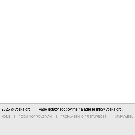
2026 © Vozka.org
| Vaše dotazy zodpovíme na adrese
info@vozka.org
.
HOME
|
PODMÍNKY POUŽÍVÁNÍ
|
PROHLÁŠENÍ O PŘÍSTUPNOSTI
|
MAPA WEBU