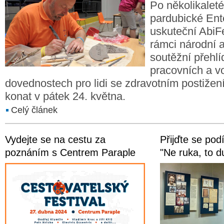
Po několikalet
pardubické Ent
uskuteční AbiFe
rámci národní 
soutěžní přehlí
pracovních a v
dovednostech pro lidi se zdravotním postiže
konat v pátek 24. května.
Celý článek
Vydejte se na cestu za
Přijďte se pod
poznáním s Centrem Paraple
"Ne ruka, to d