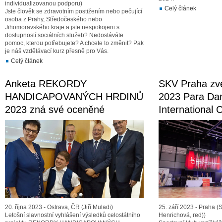
individualizovanou podporu)
Celý článek
Jste člověk se zdravotním postižením nebo pečující
osoba z Prahy, Středočeského nebo
Jihomoravského kraje a jste nespokojeni s
dostupností sociálních služeb? Nedostáváte
pomoc, kterou potřebujete? A chcete to změnit? Pak
je náš vzdělávací kurz přesně pro Vás.
Celý článek
Anketa REKORDY
SKV Praha zv
HANDICAPOVANÝCH HRDINŮ
2023 Para Da
2023 zná své oceněné
International 
20. října 2023 - Ostrava, ČR (Jiří Muladi)
25. září 2023 - Praha (
Letošní slavnostní vyhlášení výsledků celostátního
Henrichová, red))