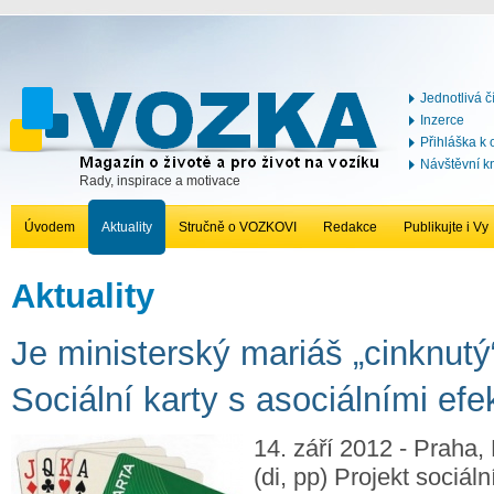
Jednotlivá č
Inzerce
Přihláška k
Návštěvní k
Rady, inspirace a motivace
Úvodem
Aktuality
Stručně o VOZKOVI
Redakce
Publikujte i Vy
Aktuality
Je ministerský mariáš „cinknutý
Sociální karty s asociálními efe
14. září 2012 - Praha,
(di, pp) Projekt sociáln