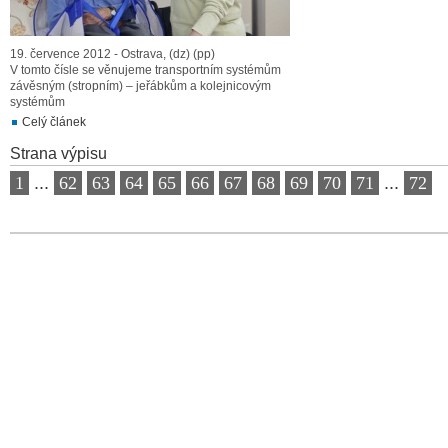
19. července 2012 - Ostrava, (dz) (pp)
V tomto čísle se věnujeme transportním systémům
závěsným (stropním) – jeřábkům a kolejnicovým
systémům
Celý článek
Strana výpisu
1
...
62
63
64
65
66
67
68
69
70
71
...
72