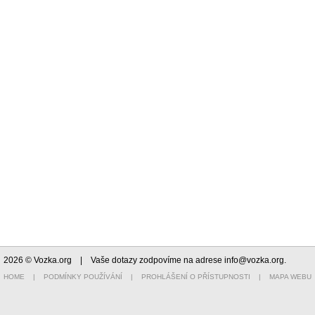
2026 © Vozka.org
| Vaše dotazy zodpovíme na adrese
info@vozka.org
.
HOME
|
PODMÍNKY POUŽÍVÁNÍ
|
PROHLÁŠENÍ O PŘÍSTUPNOSTI
|
MAPA WEBU