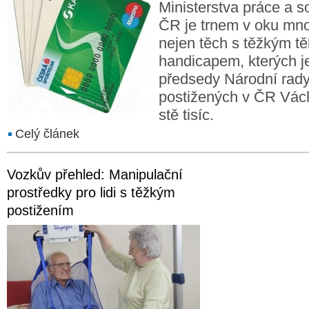
Ministerstva práce a s
ČR je trnem v oku mnoh
nejen těch s těžkým t
handicapem, kterých j
předsedy Národní rady
postižených v ČR Vác
stě tisíc.
Celý článek
Vozkův přehled: Manipulační
prostředky pro lidi s těžkým
postižením