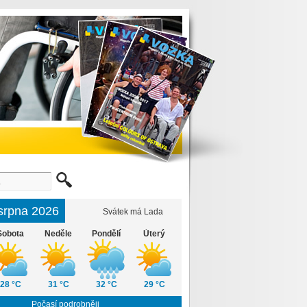
 srpna 2026
Svátek má Lada
Sobota
Neděle
Pondělí
Úterý
28 °C
31 °C
32 °C
29 °C
Počasí podrobněji