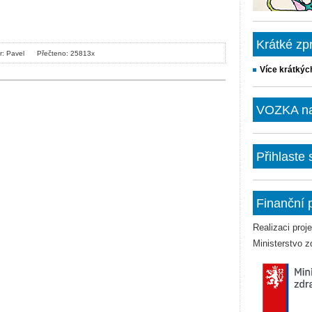
Krátké zp
r: Pavel
Přečteno: 25813x
Více krátkýc
VOZKA na 
Přihlaste
Finanční 
Realizaci pro
Ministerstvo z