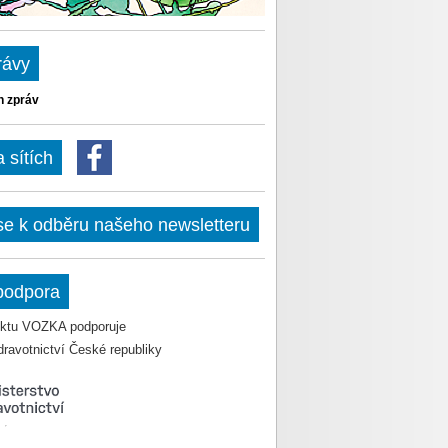
rávy
h zpráv
sítích
 se k odběru našeho newsletteru
podpora
jektu VOZKA podporuje
dravotnictví České republiky