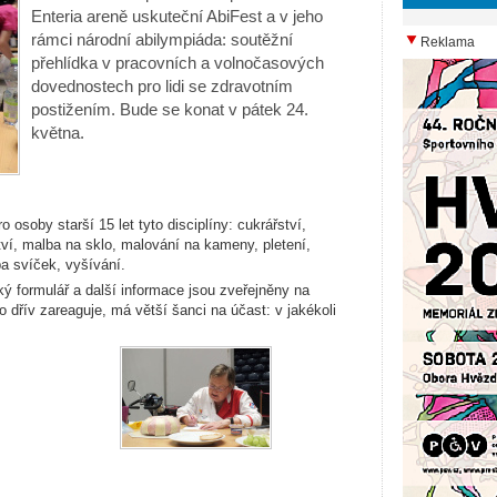
Enteria areně uskuteční AbiFest a v jeho
rámci národní abilympiáda: soutěžní
Reklama
přehlídka v pracovních a volnočasových
dovednostech pro lidi se zdravotním
postižením. Bude se konat v pátek 24.
května.
 osoby starší 15 let tyto disciplíny: cukrářství,
tví, malba na sklo, malování na kameny, pletení,
a svíček, vyšívání.
ký formulář a další informace jsou zveřejněny na
o dřív zareaguje, má větší šanci na účast: v jakékoli