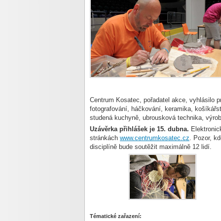
Centrum Kosatec, pořadatel akce, vyhlásilo pro
fotografování, háčkování, keramika, košíkářs
studená kuchyně, ubrousková technika, výrob
Uzávěrka přihlášek je 15. dubna.
Elektronic
stránkách
www.centrumkosatec.cz
. Pozor, kd
disciplíně bude soutěžit maximálně 12 lidí.
Tématické zařazení: