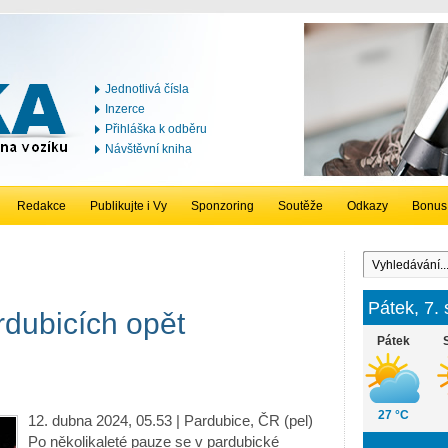
Jednotlivá čísla
Inzerce
Přihláška k odběru
Návštěvní kniha
Redakce
Publikujte i Vy
Sponzoring
Soutěže
Odkazy
Bonus
Pátek, 7.
rdubicích opět
Pátek
27 °C
12. dubna 2024, 05.53 | Pardubice, ČR (pel)
Po několikaleté pauze se v pardubické