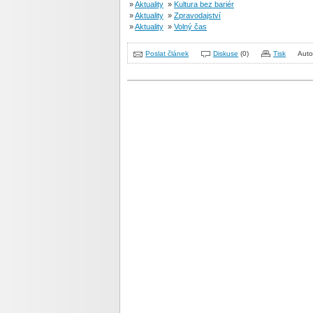
»
Aktuality
»
Kultura bez bariér
»
Aktuality
»
Zpravodajství
»
Aktuality
»
Volný čas
Poslat článek
Diskuse
(0)
Tisk
Auto