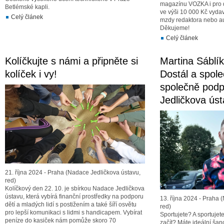
magazínu VOZKA i pro d
Betlémské kapli.
ve výši 10 000 Kč vydav
Celý článek
mzdy redaktora nebo a
Děkujeme!
Celý článek
Kolíčkujte s námi a připněte si
Martina Sáblí
kolíček i vy!
Dostál a spol
společně podpo
Jedličkova ús
21. října 2024 - Praha (Nadace Jedličkova ústavu,
red)
Kolíčkový den 22. 10. je sbírkou Nadace Jedličkova
ústavu, která vybírá finanční prostředky na podporu
13. října 2024 - Praha 
dětí a mladých lidí s postižením a také šíří osvětu
red)
pro lepší komunikaci s lidmi s handicapem. Vybírat
Sportujete? A sportujet
peníze do kasiček nám pomůže skoro 70
začít? Máte ideální šanc