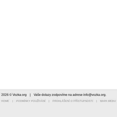
2026 © Vozka.org
| Vaše dotazy zodpovíme na adrese
info@vozka.org
.
HOME
|
PODMÍNKY POUŽÍVÁNÍ
|
PROHLÁŠENÍ O PŘÍSTUPNOSTI
|
MAPA WEBU