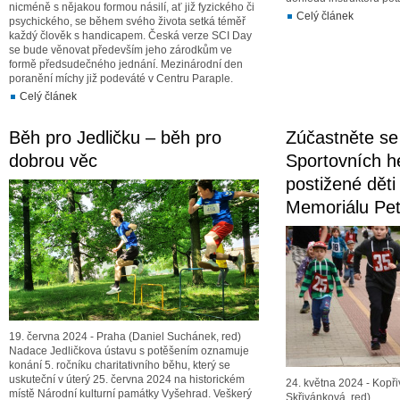
nicméně s nějakou formou násilí, ať již fyzického či
Celý článek
psychického, se během svého života setká téměř
každý člověk s handicapem. Česká verze SCI Day
se bude věnovat především jeho zárodkům ve
formě předsudečného jednání. Mezinárodní den
poranění míchy již podeváté v Centru Paraple.
Celý článek
Běh pro Jedličku – běh pro
Zúčastněte se
dobrou věc
Sportovních h
postižené děti
Memoriálu Pe
19. června 2024 - Praha (Daniel Suchánek, red)
Nadace Jedličkova ústavu s potěšením oznamuje
konání 5. ročníku charitativního běhu, který se
uskuteční v úterý 25. června 2024 na historickém
24. května 2024 - Kopř
místě Národní kulturní památky Vyšehrad. Veškerý
Skřivánková, red)