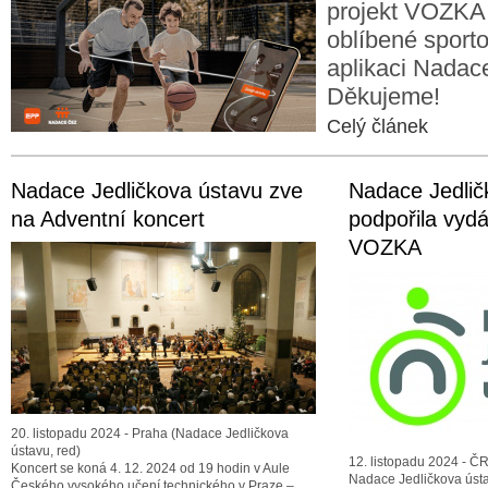
projekt VOZKA 
oblíbené sporto
aplikaci Nadac
Děkujeme!
Celý článek
Nadace Jedličkova ústavu zve
Nadace Jedlič
na Adventní koncert
podpořila vyd
VOZKA
20. listopadu 2024 - Praha (Nadace Jedličkova
ústavu, red)
12. listopadu 2024 - ČR
Koncert se koná 4. 12. 2024 od 19 hodin v Aule
Nadace Jedličkova ústa
Českého vysokého učení technického v Praze –