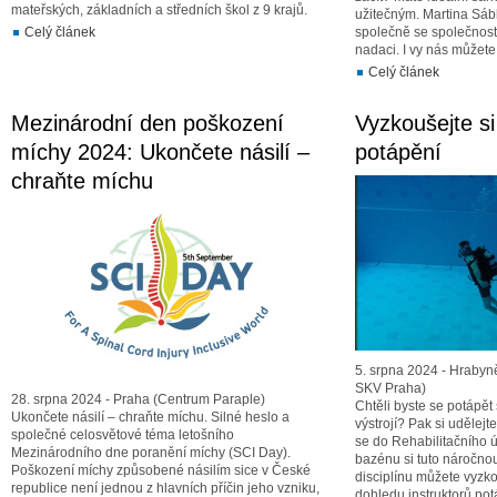
mateřských, základních a středních škol z 9 krajů.
užitečným. Martina Sábl
Celý článek
společně se společnost
nadaci. I vy nás můžet
Celý článek
Mezinárodní den poškození
Vyzkoušejte si
míchy 2024: Ukončete násilí –
potápění
chraňte míchu
5. srpna 2024 - Hrabyn
SKV Praha)
28. srpna 2024 - Praha (Centrum Paraple)
Chtěli byste se potápět
Ukončete násilí – chraňte míchu. Silné heslo a
výstrojí? Pak si udělejt
společné celosvětové téma letošního
se do Rehabilitačního 
Mezinárodního dne poranění míchy (SCI Day).
bazénu si tuto náročno
Poškození míchy způsobené násilím sice v České
disciplínu můžete vyzk
republice není jednou z hlavních příčin jeho vzniku,
dohledu instruktorů pot