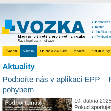
Jednotlivá č
Inzerce
Přihláška k
Návštěvní k
Rady, inspirace a motivace
Úvodem
Aktuality
Stručně o VOZKOVI
Redakce
Publikujte i Vy
Aktuality
Podpořte nás v aplikaci EPP –
pohybem
10. dubna 2025 
Pokud sportuje