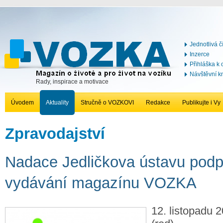
Jednotlivá č
Inzerce
Přihláška k
Návštěvní k
Rady, inspirace a motivace
Úvodem
Aktuality
Stručně o VOZKOVI
Redakce
Publikujte i Vy
Zpravodajství
Nadace Jedličkova ústavu podp
vydávání magazínu VOZKA
12. listopadu 