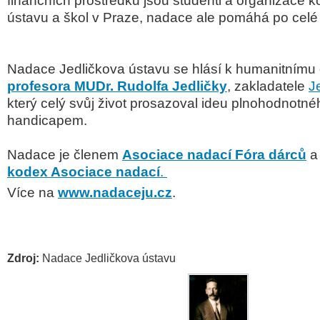
finančních prostředků jsou studenti a organizace 
ústavu a škol v Praze, nadace ale pomáhá po celé
Nadace Jedličkova ústavu se hlásí k humanitnímu
profesora MUDr. Rudolfa Jedličky
, zakladatele
J
který celý svůj život prosazoval ideu plnohodnotné
handicapem.
Nadace je členem
Asociace nadací Fóra dárců
a
kodex Asociace nadací
.
Více na
www.nadaceju.cz
.
Zdroj:
Nadace Jedličkova ústavu