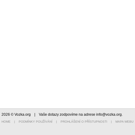
2026 © Vozka.org
| Vaše dotazy zodpovíme na adrese
info@vozka.org
.
HOME
|
PODMÍNKY POUŽÍVÁNÍ
|
PROHLÁŠENÍ O PŘÍSTUPNOSTI
|
MAPA WEBU