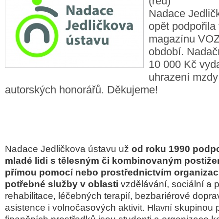
(red)
Nadace Jedlič
opět podpořila
magazínu VOZK
období. Nadačn
10 000 Kč vyda
uhrazení mzdy
autorských honorářů. Děkujeme!
Nadace Jedličkova ústavu už
od roku 1990 podpor
mladé lidi s tělesným či kombinovaným postižen
přímou pomocí nebo prostřednictvím organizací,
potřebné služby v oblasti
vzdělávání, sociální a 
rehabilitace, léčebných terapií, bezbariérové dopra
asistence i volnočasových aktivit.
skupinou p
Hlavní