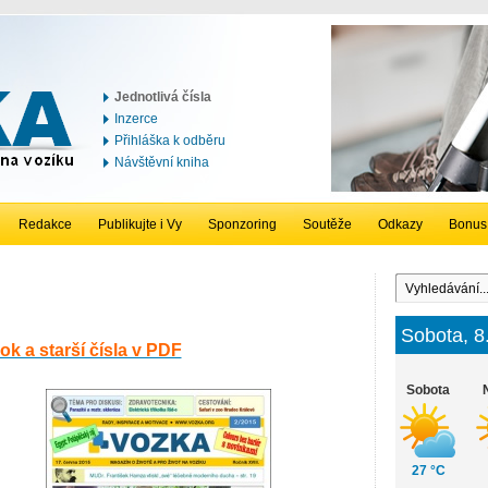
Jednotlivá čísla
Inzerce
Přihláška k odběru
Návštěvní kniha
Redakce
Publikujte i Vy
Sponzoring
Soutěže
Odkazy
Bonus
Sobota, 8
rok a starší čísla v PDF
Sobota
27 °C