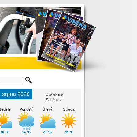
. srpna 2026
Svátek má
Soběslav
Neděle
Pondělí
Úterý
Středa
30 °C
34 °C
27 °C
26 °C