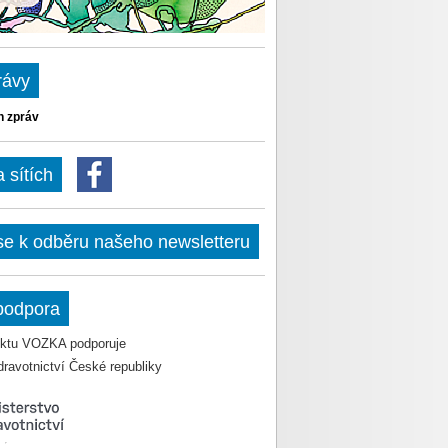
rávy
h zpráv
sítích
 se k odběru našeho newsletteru
podpora
jektu VOZKA podporuje
dravotnictví České republiky