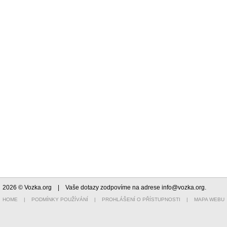
2026 © Vozka.org
| Vaše dotazy zodpovíme na adrese
info@vozka.org
.
HOME
|
PODMÍNKY POUŽÍVÁNÍ
|
PROHLÁŠENÍ O PŘÍSTUPNOSTI
|
MAPA WEBU