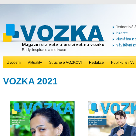
Jednotlivá č
Inzerce
Přihláška k
Návštěvní k
Rady, inspirace a motivace
Úvodem
Aktuality
Stručně o VOZKOVI
Redakce
Publikujte i Vy
VOZKA 2021