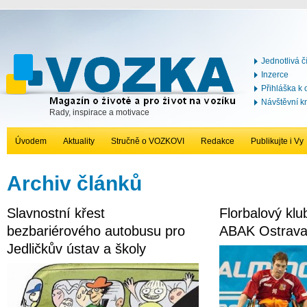
Jednotlivá č
Inzerce
Přihláška k
Návštěvní k
Rady, inspirace a motivace
Úvodem
Aktuality
Stručně o VOZKOVI
Redakce
Publikujte i Vy
Archiv článků
Slavnostní křest
Florbalový kl
bezbariérového autobusu pro
ABAK Ostrava 
Jedličkův ústav a školy