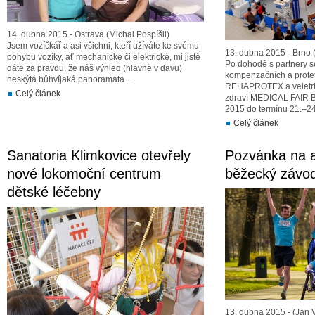
14. dubna 2015 - Ostrava (Michal Pospíšil)
Jsem vozíčkář a asi všichni, kteří užíváte ke svému
13. dubna 2015 - Brno 
pohybu vozíky, ať mechanické či elektrické, mi jistě
Po dohodě s partnery se
dáte za pravdu, že náš výhled (hlavně v davu)
kompenzačních a prote
neskýtá bůhvíjaká panoramata…
REHAPROTEX a veletrh 
Celý článek
zdraví MEDICAL FAIR B
2015 do termínu 21.–24.
Celý článek
Sanatoria Klimkovice otevřely
Pozvánka na a
nové lokomoční centrum
běžecký záv
dětské léčebny
13. dubna 2015 - (Jan