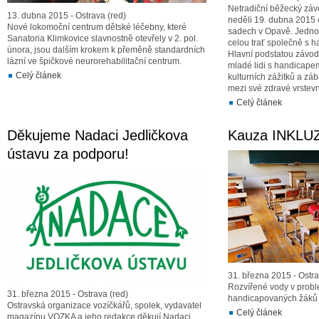
Netradiční běžecký zá
13. dubna 2015 - Ostrava (red)
neděli 19. dubna 2015 
Nové lokomoční centrum dětské léčebny, které
sadech v Opavě. Jednot
Sanatoria Klimkovice slavnostně otevřely v 2. pol.
celou trať společně s 
února, jsou dalším krokem k přeměně standardních
Hlavní podstatou závodu 
lázní ve špičkové neurorehabilitační centrum.
mladé lidi s handicape
Celý článek
kulturních zážitků a zá
mezi své zdravé vrstevn
Celý článek
Děkujeme Nadaci Jedličkova
Kauza INKLU
ústavu za podporu!
31. března 2015 - Ostra
Rozvířené vody v probl
31. března 2015 - Ostrava (red)
handicapovaných žáků
Ostravská organizace vozíčkářů, spolek, vydavatel
Celý článek
magazínu VOZKA a jeho redakce děkují Nadaci