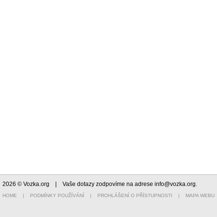
2026 © Vozka.org
| Vaše dotazy zodpovíme na adrese
info@vozka.org
.
HOME
|
PODMÍNKY POUŽÍVÁNÍ
|
PROHLÁŠENÍ O PŘÍSTUPNOSTI
|
MAPA WEBU