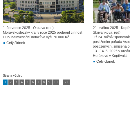
1. července 2025 - Ostrava (red)
21. května 2025 - Kopř
Moravskoslezský kraj v roce 2025 podpořil činnost
Skřivánková, red)
OOV neinvestiční dotací ve výši 70 000 Kč.
Již 24. ročník sportovn
postižením pořádá Aso
Celý článek
postižených, smíšená or
13.–14. 6. 2025 v areál
Horákové v Kopřivnici.
Celý článek
Strana výpisu
1
2
3
4
5
6
7
8
9
10
...
72