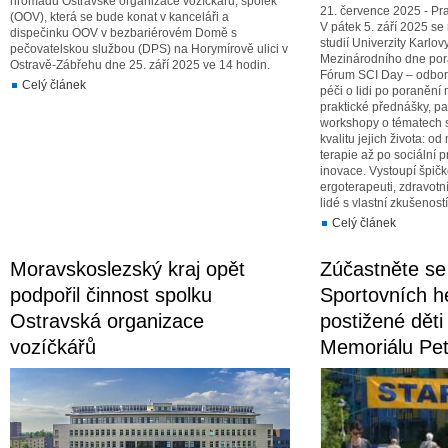
hromadu Ostravské organizace vozíčkářů, spolek
21. července 2025 - Pr
(OOV), která se bude konat v kanceláři a
V pátek 5. září 2025 se
dispečinku OOV v bezbariérovém Domě s
studií Univerzity Karlovy 
pečovatelskou službou (DPS) na Horymírově ulici v
Mezinárodního dne por
Ostravě-Zábřehu dne 25. září 2025 ve 14 hodin.
Fórum SCI Day – odbor
Celý článek
péči o lidi po poranění
praktické přednášky, p
workshopy o tématech
kvalitu jejich života: o
terapie až po sociální 
inovace. Vystoupí špičko
ergoterapeuti, zdravotní 
lidé s vlastní zkušenos
Celý článek
Moravskoslezský kraj opět
Zúčastněte se
podpořil činnost spolku
Sportovních h
Ostravská organizace
postižené děti
vozíčkářů
Memoriálu Pe