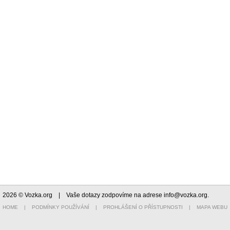
2026 © Vozka.org
| Vaše dotazy zodpovíme na adrese
info@vozka.org
.
HOME
|
PODMÍNKY POUŽÍVÁNÍ
|
PROHLÁŠENÍ O PŘÍSTUPNOSTI
|
MAPA WEBU