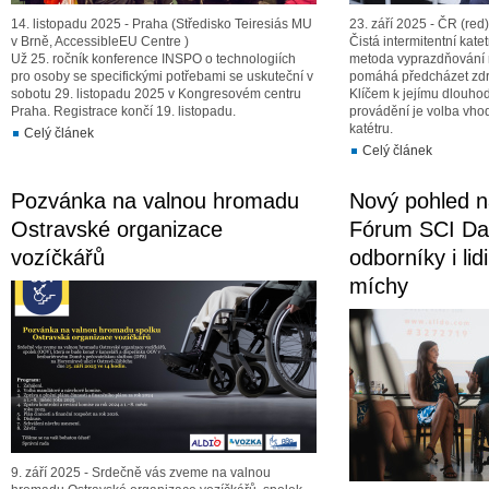
14. listopadu 2025 - Praha (Středisko Teiresiás MU
23. září 2025 - ČR (red)
v Brně, AccessibleEU Centre )
Čistá intermitentní kate
Už 25. ročník konference INSPO o technologiích
metoda vyprazdňování 
pro osoby se specifickými potřebami se uskuteční v
pomáhá předcházet zdr
sobotu 29. listopadu 2025 v Kongresovém centru
Klíčem k jejímu dlou
Praha. Registrace končí 19. listopadu.
provádění je volba vh
katétru.
Celý článek
Celý článek
Pozvánka na valnou hromadu
Nový pohled na
Ostravské organizace
Fórum SCI Day
vozíčkářů
odborníky i li
míchy
9. září 2025 - Srdečně vás zveme na valnou