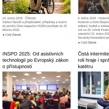
24. února 2026 - ČR(red)
6. ledna 2026 - Hodoní
Vážení čtenáři a přispěvatelé, příspěvky a inzerci
Hodonín a Dolní Bojano
do jarního čísla magazínu VOZKA posílejte do 25.
setkání, hudbě a solid
března 2026.
zve na 26. ročník Festiv
uskuteční 31. ledna 20
Celý článek
Slovácký himanitární pl
Celý článek
INSPO 2025: Od asistivních
Čistá intermite
technologií po Evropský zákon
roli hraje i sp
o přístupnosti
katétru