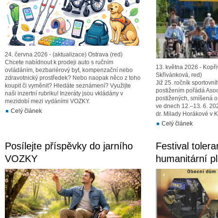
24. června 2026 - (aktualizace) Ostrava (red)
Chcete nabídnout k prodeji auto s ručním
13. května 2026 - Kopř
ovládáním, bezbariérový byt, kompenzační nebo
Skřivánková, red)
zdravotnický prostředek? Nebo naopak něco z toho
Již 25. ročník sportovn
koupit či vyměnit? Hledáte seznámení? Využijte
postižením pořádá Aso
naši inzertní rubriku! Inzeráty jsou vkládány v
postižených, smíšená or
mezidobí mezi vydáními VOZKY.
ve dnech 12.–13. 6. 202
Celý článek
dr. Milady Horákové v K
Celý článek
Posílejte příspěvky do jarního
Festival toler
VOZKY
humanitární p