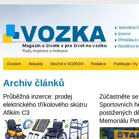
Jednotlivá č
Inzerce
Přihláška k
Návštěvní k
Rady, inspirace a motivace
Úvodem
Aktuality
Stručně o VOZKOVI
Redakce
Publikujte i Vy
Archiv článků
Průběžná inzerce: prodej
Zúčastněte se
elektrického tříkolového skútru
Sportovních h
Afikim C3
postižených dě
Memoriálu Pe