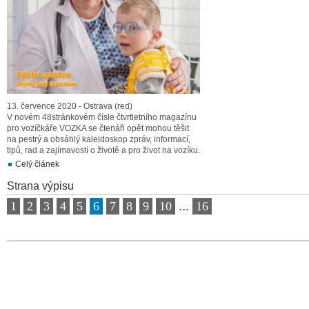
13. července 2020 - Ostrava (red)
V novém 48stránkovém čísle čtvrtletního magazínu
pro vozíčkáře VOZKA se čtenáři opět mohou těšit
na pestrý a obsáhlý kaleidoskop zpráv, informací,
tipů, rad a zajímavostí o životě a pro život na vozíku.
Celý článek
Strana výpisu
1
2
3
4
5
6
7
8
9
10
...
16