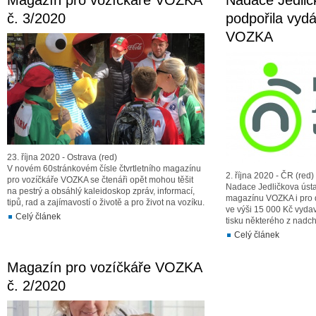
Magazín pro vozíčkáře VOZKA
Nadace Jedlič
č. 3/2020
podpořila vyd
VOZKA
23. října 2020 - Ostrava (red)
V novém 60stránkovém čísle čtvrtletního magazínu
2. října 2020 - ČR (red)
pro vozíčkáře VOZKA se čtenáři opět mohou těšit
Nadace Jedličkova ústa
na pestrý a obsáhlý kaleidoskop zpráv, informací,
magazínu VOZKA i pro d
tipů, rad a zajímavostí o životě a pro život na vozíku.
ve výši 15 000 Kč vydav
Celý článek
tisku některého z nadch
Celý článek
Magazín pro vozíčkáře VOZKA
č. 2/2020