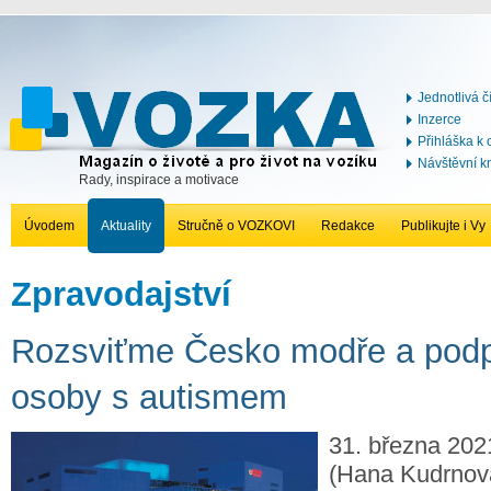
Jednotlivá č
Inzerce
Přihláška k
Návštěvní k
Rady, inspirace a motivace
Úvodem
Aktuality
Stručně o VOZKOVI
Redakce
Publikujte i Vy
Zpravodajství
Rozsviťme Česko modře a pod
osoby s autismem
31. března 202
(Hana Kudrnov