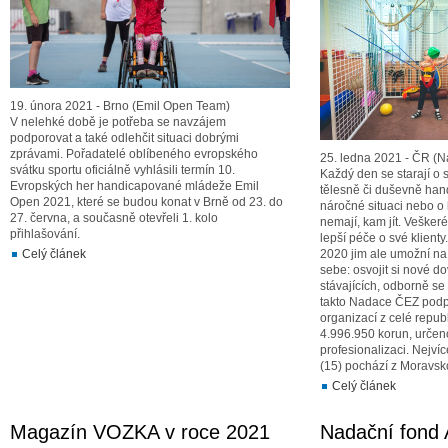
19. února 2021 - Brno (Emil Open Team)
V nelehké době je potřeba se navzájem
podporovat a také odlehčit situaci dobrými
zprávami. Pořadatelé oblíbeného evropského
25. ledna 2021 - ČR (
svátku sportu oficiálně vyhlásili termín 10.
Každý den se starají o
Evropských her handicapované mládeže Emil
tělesně či duševně han
Open 2021, které se budou konat v Brně od 23. do
náročné situaci nebo o li
27. června, a současně otevřeli 1. kolo
nemají, kam jít. Vešker
přihlašování.
lepší péče o své klient
Celý článek
2020 jim ale umožní na c
sebe: osvojit si nové do
stávajících, odborně s
takto Nadace ČEZ podp
organizací z celé repub
4.996.950 korun, určeno
profesionalizaci. Nejv
(15) pochází z Moravsk
Celý článek
Magazín VOZKA v roce 2021
Nadační fond