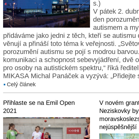
s.)
V pátek 2. dub
den porozumění
autismem a my
přidáváme jako jedni z těch, kteří se autism
věnují a přináší toto téma k veřejnosti. „Svět
porozumění autismu se pojí s modrou barvou.
komunikaci a schopnost sebevyjádření, dvě ob
pro osoby na autistickém spektru,“ říká ředite
MIKASA Michal Panáček a vyzývá: „Přidejte 
Celý článek
Přihlaste se na Emil Open
V novém gran
2021
Neziskovky by
moravskoslezs
nejúspěšnější 