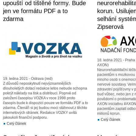
upouští od tištěné formy. Bude
neurorehabilit
jen ve formátu PDF a to
korun. Usiluj
zdarma
selhání systé
Zipserová
18. ledna 2021 - Praha 
AXON)
Neurorehabilitační lé
pacientům s mozkovou o
19. ledna 2021 - Ostrava (red)
mnoho osob s onemocně
Z důvodů neposkytnutí nejvýznamnějších
nervové soustavy. Velmi
dlouholetých dotací redakce letos nebude schopna
zdravotní pojišťovny v
pokrýt náklady na tisk a distribuci. Poprvé od
buď vůbec, nebo jen z m
založení časopisu VOZKA v roce 1998 proto
povědomí o problematic
časopis bude k dispozici pouze ve formátu PDF a to
AXON iniciativu #AXO
zdarma. Čtenáři si jej budou moci stáhnout z těchto
pacientům zaplatí odbo
internetových stránek. Redakce VOZKY uvítá
milionů korun.
jakoukoli finanční podporu.
Celý článek
Celý článek