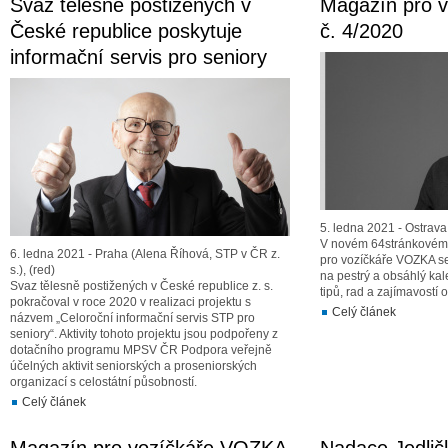
Svaz tělesně postižených v
Magazín pro 
České republice poskytuje
č. 4/2020
informační servis pro seniory
5. ledna 2021 - Ostrava
V novém 64stránkovém č
6. ledna 2021 - Praha (Alena Říhová, STP v ČR z.
pro vozíčkáře VOZKA se
s.), (red)
na pestrý a obsáhlý kal
Svaz tělesně postižených v České republice z. s.
tipů, rad a zajímavostí o
pokračoval v roce 2020 v realizaci projektu s
Celý článek
názvem „Celoroční informační servis STP pro
seniory“. Aktivity tohoto projektu jsou podpořeny z
dotačního programu MPSV ČR Podpora veřejně
účelných aktivit seniorských a proseniorských
organizací s celostátní působností.
Celý článek