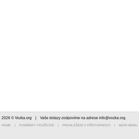
2026 © Vozka.org
| Vaše dotazy zodpovíme na adrese
info@vozka.org
.
HOME
|
PODMÍNKY POUŽÍVÁNÍ
|
PROHLÁŠENÍ O PŘÍSTUPNOSTI
|
MAPA WEBU