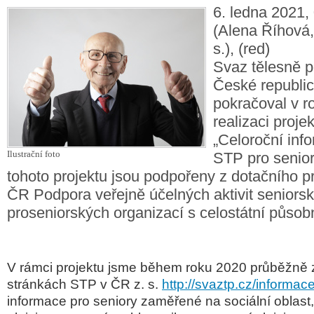
6. ledna 2021,
(Alena Říhová
s.), (red)
Svaz tělesně p
České republic
pokračoval v r
realizaci proj
„Celoroční inf
Ilustrační foto
STP pro seniory
tohoto projektu jsou podpořeny z dotačního
ČR Podpora veřejně účelných aktivit seniors
proseniorských organizací s celostátní působn
V rámci projektu jsme během roku 2020 průběžně z
stránkách STP v ČR z. s.
http://svaztp.cz/informac
informace pro seniory zaměřené na sociální oblast