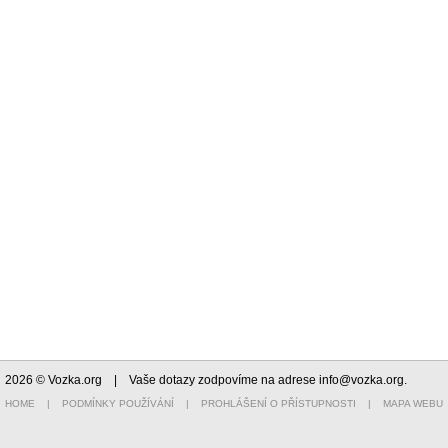
2026 © Vozka.org
| Vaše dotazy zodpovíme na adrese
info@vozka.org
.
HOME
|
PODMÍNKY POUŽÍVÁNÍ
|
PROHLÁŠENÍ O PŘÍSTUPNOSTI
|
MAPA WEBU