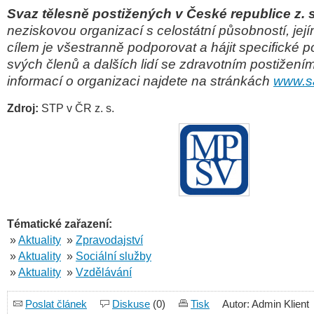
Svaz tělesně postižených v České republice z. 
neziskovou organizací s celostátní působností, je
cílem je všestranně podporovat a hájit specifické 
svých členů a dalších lidí se zdravotním postižením
informací o organizaci najdete na stránkách
www.s
Zdroj:
STP v ČR z. s.
Tématické zařazení:
»
Aktuality
»
Zpravodajství
»
Aktuality
»
Sociální služby
»
Aktuality
»
Vzdělávání
Poslat článek
Diskuse
(0)
Tisk
Autor: Admin Klient