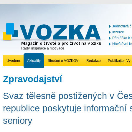
Jednotlivá č
Inzerce
Přihláška k
Návštěvní k
Rady, inspirace a motivace
Úvodem
Aktuality
Stručně o VOZKOVI
Redakce
Publikujte i Vy
Zpravodajství
Svaz tělesně postižených v Če
republice poskytuje informační 
seniory