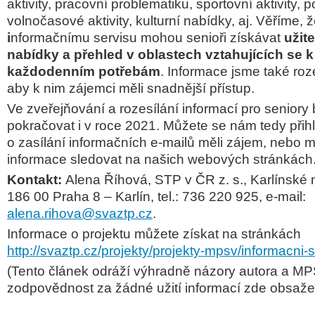
aktivity, pracovní problematiku, sportovní aktivity, 
volnočasové aktivity, kulturní nabídky, aj. Věříme, 
i
nformačnímu servisu mohou senioři získávat
užit
nabídky a přehled v oblastech vztahujících se k 
každodenním potřebám
. Informace jsme také roze
aby k nim zájemci měli snadnější přístup.
Ve zveřejňování a rozesílání informací pro senior
pokračovat i v roce 2021. Můžete se nám tedy přihl
o zasílání informačních e-mailů měli zájem, nebo
informace sledovat na našich webových stránkách
Kontakt:
Alena Říhová, STP v ČR z. s., Karlínské 
186 00 Praha 8 – Karlín, tel.: 736 220 925, e-mail:
alena.rihova@svaztp.cz
.
Informace o projektu můžete získat na stránkách
http://svaztp.cz/projekty/projekty-mpsv/informacni-s
(Tento článek odráží výhradně názory autora a 
zodpovědnost za žádné užití informací zde obsaže