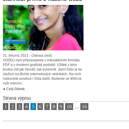
31. března 2021 - Ostrava (red)
VOZKU nyní připravujeme v interaktivním formátu
PDF a v moderní grafické podobě. Užitek z toho
budou mít jak čtenáři, tak inzerenti. Jarní číslo je ke
stažení na těchto internetových stránkách. Na nich
naleznete posléze i čísla další. Budeme se těšit na
vaši odezvu.
Celý článek
Strana výpisu
1
2
3
4
5
6
7
8
9
10
...
16