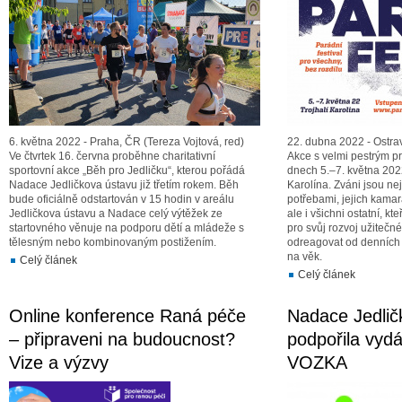
6. května 2022 - Praha, ČR (Tereza Vojtová, red)
22. dubna 2022 - Ostra
Ve čtvrtek 16. června proběhne charitativní
Akce s velmi pestrým 
sportovní akce „Běh pro Jedličku“, kterou pořádá
dnech 5.–7. května 202
Nadace Jedličkova ústavu již třetím rokem. Běh
Karolína. Zváni jsou nej
bude oficiálně odstartován v 15 hodin v areálu
potřebami, jejich kamará
Jedličkova ústavu a Nadace celý výtěžek ze
ale i všichni ostatní, kte
startovného věnuje na podporu dětí a mládeže s
pro svůj rozvoj užitečn
tělesným nebo kombinovaným postižením.
odreagovat od denních s
na věk.
Celý článek
Celý článek
Online konference Raná péče
Nadace Jedlič
– připraveni na budoucnost?
podpořila vyd
Vize a výzvy
VOZKA