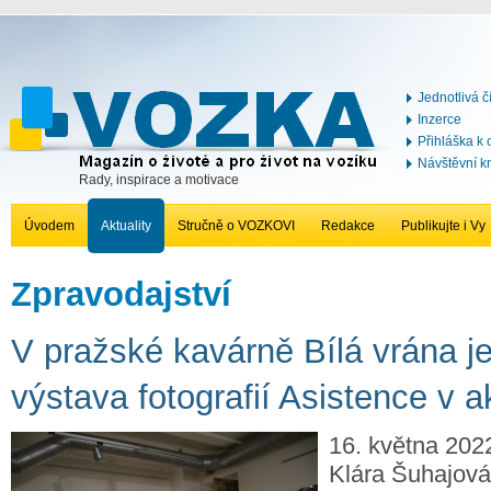
Jednotlivá č
Inzerce
Přihláška k
Návštěvní k
Rady, inspirace a motivace
Úvodem
Aktuality
Stručně o VOZKOVI
Redakce
Publikujte i Vy
Zpravodajství
V pražské kavárně Bílá vrána je
výstava fotografií Asistence v a
16. května 2022
Klára Šuhajová