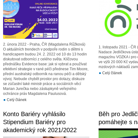
2. února 2022 - Praha, ČR (Magdalena Růžková)
1. listopadu 2021 - ČR 
O aktuálních trendech v podpoře rodin s dětmi s
Nadace Jedličkova ústa
handicapem budou 24. 2. 2022 od 10 do 13 hodin
magazínu VOZKA i pro d
diskutovat odborníci z celého světa. Klíčovou
ve výši 20 000 Kč vydav
přednášku Evidence base: jak si vybrat a používat
mzdových nákladů zam
efektivní strategie v rané péči přednese Tim Moore,
Celý článek
přední australský odborník na ranou péči a dětský
vývoj. Nebude chybět prostor pro dotazy, diskuze
se zúčastní také ministr práce a sociálních věcí
Marian Jurečka nebo zástupkyně veřejného
ochránce práv Magdalena Paulusová.
Celý článek
Konto Bariéry vyhlásilo
Běh pro Jedlič
Stipendium Bariéry pro
pomáhejte s 
akademický rok 2021/2022