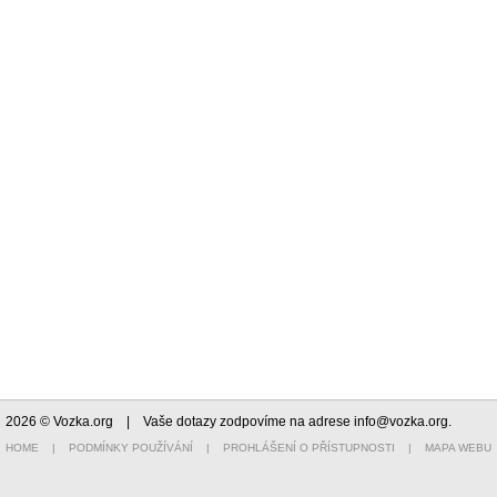
2026 © Vozka.org
| Vaše dotazy zodpovíme na adrese
info@vozka.org
.
HOME
|
PODMÍNKY POUŽÍVÁNÍ
|
PROHLÁŠENÍ O PŘÍSTUPNOSTI
|
MAPA WEBU