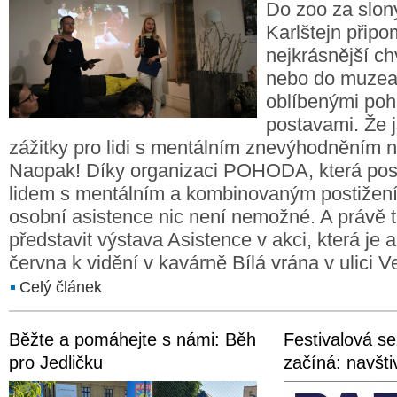
Do zoo za slony
Karlštejn připo
nejkrásnější chv
nebo do muzea
oblíbenými po
postavami. Že 
zážitky pro lidi s mentálním znevýhodněním
Naopak! Díky organizaci POHODA, která pos
lidem s mentálním a kombinovaným postižením
osobní asistence nic není nemožné. A právě t
představit výstava Asistence v akci, která je 
června k vidění v kavárně Bílá vrána v ulici
Celý článek
Běžte a pomáhejte s námi: Běh
Festivalová s
pro Jedličku
začíná: navšti