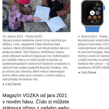
15. dubna 2021 - Praha (NJÚ)
4. dubna 2021 - Praha,
Situace kolem epidemie covid-19 je náročná pro
Monitorování srdečního
většinu z nás, negativně však ovlivňuje také
přepis Covid linky 1221
nadace, které přicházejí o své dlouhodobé dárce a
nedoslýchavé nebo poč
podporovatele. Tým Nadace Jedličkova ústavu
to jsou technologie, k
proto připravil venkovní stopovací hru Vyšehradem
nemoci covid-19 význa
pro kolíček, kterou si může projít nezávisle na
a další novinky se před
epidemiologických nařízeních kdokoliv a kdykoliv a
Světový den zdraví – o
zároveň tak nadaci podpořit finanční částkou. Hra
konferenci INSPO NEW
je určena pro všechny, které nebaví stereotypní
Celý článek
home office nebo jsou unaveni z online výuky a
rádi přispějí na dobrou věc.
Celý článek
Magazín VOZKA od jara 2021
v novém hávu. Číslo si můžete
stáhnout přímo z našeho webu