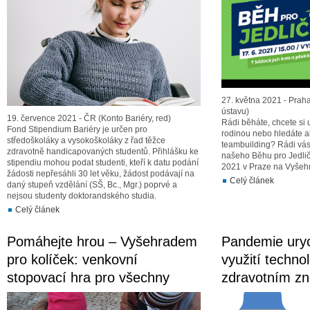
27. května 2021 - Prah
ústavu)
19. července 2021 - ČR (Konto Bariéry, red)
Rádi běháte, chcete si 
Fond Stipendium Bariéry je určen pro
rodinou nebo hledáte ak
středoškoláky a vysokoškoláky z řad těžce
teambuilding? Rádi vás
zdravotně handicapovaných studentů. Přihlášku ke
našeho Běhu pro Jedličk
stipendiu mohou podat studenti, kteří k datu podání
2021 v Praze na Vyšeh
žádosti nepřesáhli 30 let věku, žádost podávají na
Celý článek
daný stupeň vzdělání (SŠ, Bc., Mgr.) poprvé a
nejsou studenty doktorandského studia.
Celý článek
Pomáhejte hrou – Vyšehradem
Pandemie urych
pro kolíček: venkovní
využití technol
stopovací hra pro všechny
zdravotním z