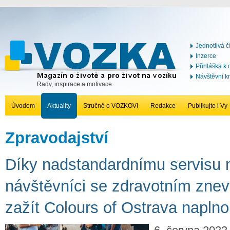
Jednotlivá č
Inzerce
Přihláška k
Návštěvní k
Rady, inspirace a motivace
Úvodem
Aktuality
Stručně o VOZKOVI
Redakce
Publikujte i Vy
Zpravodajství
Díky nadstandardnímu servisu
návštěvníci se zdravotním zn
zažít Colours of Ostrava naplno