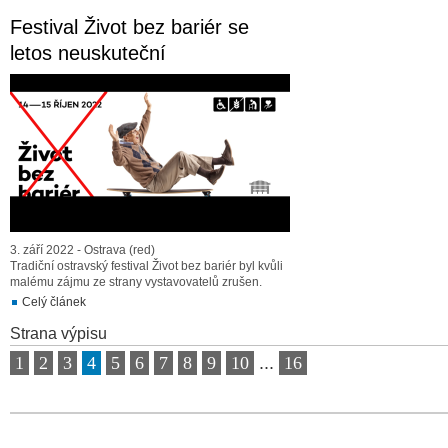
Festival Život bez bariér se
letos neuskuteční
3. září 2022 - Ostrava (red)
Tradiční ostravský festival Život bez bariér byl kvůli
malému zájmu ze strany vystavovatelů zrušen.
Celý článek
Strana výpisu
1
2
3
4
5
6
7
8
9
10
...
16