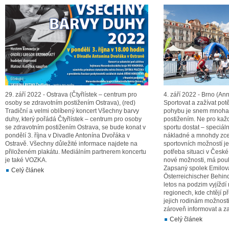
29. září 2022 - Ostrava (Čtyřlístek – centrum pro
4. září 2022 - Brno (An
osoby se zdravotním postižením Ostrava), (red)
Sportovat a zažívat po
Tradiční a velmi oblíbený koncert Všechny barvy
pohybu je snem mnoha l
duhy, který pořádá Čtyřlístek – centrum pro osoby
postižením. Ne pro kaž
se zdravotním postižením Ostrava, se bude konat v
sportu dostat – speciál
pondělí 3. října v Divadle Antonína Dvořáka v
nákladné a mnohdy zce
Ostravě. Všechny důležité informace najdete na
sportovních možností je 
přiloženém plakátu. Mediálním partnerem koncertu
potřeba situaci v České
je také VOZKA.
nové možnosti, má pouk
Zapsaný spolek Emilova
Celý článek
Österreichischer Behin
letos na podzim vyjíždí
regionech, kde chtějí 
jejich rodinám možnosti
zároveň informovat a zap
Celý článek