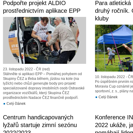
Podpořte projekt ALDIO
Para atletická 
prostřednictvím aplikace EPP
druhý ročník. 
kluby
23. listopadu 2022 - ČR (red)
Stáhněte si aplikaci EPP – Pomáhej pohybem od
10. listopadu 2022 - Č
Skupiny ČEZ a třeba během, jízdou na kole (na
Po úspěšném prvním roč
lyžích) nebo chůzí generujte body pro projekt
Moravia Cup oznámil je
specializované dopravy imobilních osob Ostravské
sportovní, z. s., plány n
organizace vozíčkářů, který Skupina ČEZ
Celý článek
prostřednictvím Nadace ČEZ finančně podpoří.
Celý článek
Centrum handicapovaných
Konference I
lyžařů startuje zimní sezónu
2022 ukáže, j
2022/2023
pomáhají lide