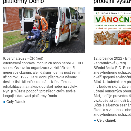
platformy Donio
prodejní výst
6. června 2023 - ČR (red)
12. prosince 2022 - Brn
Alternativní doprava imobilních osob neboli ALDIO
Zahradníková), (red)
spolku Ostravská organizace vozíčkářů slouží
Střední škola F. D. Roo
nejen vozíčkářům, ale i dalším lidem s postižením
znevýhodněné uchazeč
už od roku 1997. Za tu dobu přepravila několik
dveří spojený s vánočn
desítek tisíc klientů k rodinám, k lékařům, na
žáků. Uskuteční se v pá
rehabilitace, na nákupy, do škol nebo na výlety.
h v budově školy. Záj
Nyní ji můžete podpořit prostřednictvím skvěle
učitelé odborných před
fungující darovací platformy Donio.
žáci, kteří je provedou 
vyzkoušet si činnosti ty
Celý článek
Učitelé zájemce seznám
řízení a s vhodností ob
znevýhodněné uchazeč
Celý článek