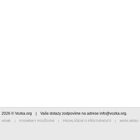
2026 © Vozka.org
| Vaše dotazy zodpovíme na adrese
info@vozka.org
.
HOME
|
PODMÍNKY POUŽÍVÁNÍ
|
PROHLÁŠENÍ O PŘÍSTUPNOSTI
|
MAPA WEBU