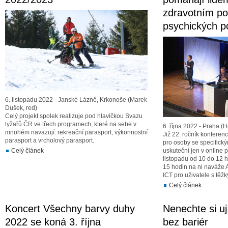
zdravotním pos
psychických p
6. listopadu 2022 - Janské Lázně, Krkonoše (Marek
Dušek, red)
Celý projekt spolek realizuje pod hlavičkou Svazu
lyžařů ČR ve třech programech, které na sebe v
6. října 2022 - Praha (H
mnohém navazují: rekreační parasport, výkonnostní
Již 22. ročník konferen
parasport a vrcholový parasport.
pro osoby se specifický
Celý článek
uskuteční jen v online
listopadu od 10 do 12 
15 hodin na ni naváže 
ICT pro uživatele s těž
Celý článek
Koncert Všechny barvy duhy
Nenechte si u
2022 se koná 3. října
bez bariér