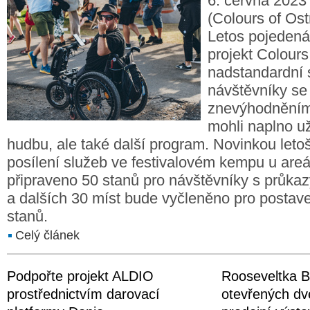
6. června 2023
(Colours of Ost
Letos pojedenác
projekt Colours
nadstandardní 
návštěvníky se
znevýhodněním 
mohli naplno už
hudbu, ale také další program. Novinkou letoš
posílení služeb ve festivalovém kempu u areá
připraveno 50 stanů pro návštěvníky s průk
a dalších 30 míst bude vyčleněno pro postave
stanů.
Celý článek
Podpořte projekt ALDIO
Rooseveltka B
prostřednictvím darovací
otevřených dv