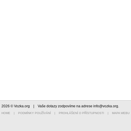
2026 © Vozka.org
| Vaše dotazy zodpovíme na adrese
info@vozka.org
.
HOME
|
PODMÍNKY POUŽÍVÁNÍ
|
PROHLÁŠENÍ O PŘÍSTUPNOSTI
|
MAPA WEBU