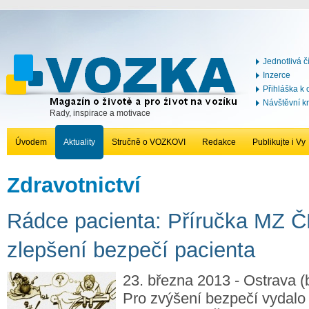
Jednotlivá č
Inzerce
Přihláška k
Návštěvní k
Rady, inspirace a motivace
Úvodem
Aktuality
Stručně o VOZKOVI
Redakce
Publikujte i Vy
Zdravotnictví
Rádce pacienta: Příručka MZ Č
zlepšení bezpečí pacienta
23. března 2013 - Ostrava (b
Pro zvýšení bezpečí vydalo 