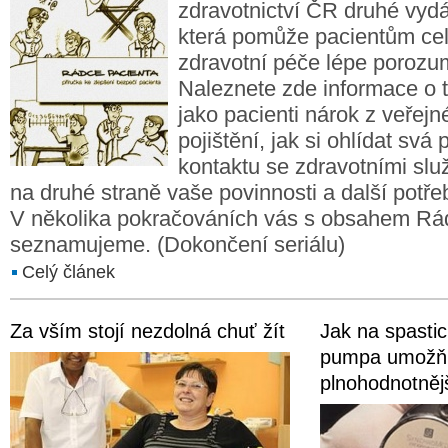
zdravotnictví ČR druhé vydá
která pomůže pacientům c
zdravotní péče lépe porozum
Naleznete zde informace o 
jako pacienti nárok z veřej
pojištění, jak si ohlídat svá 
kontaktu se zdravotními slu
na druhé straně vaše povinnosti a další potř
V několika pokračováních vás s obsahem Rá
seznamujeme. (Dokončení seriálu)
Celý článek
Za vším stojí nezdolná chuť žít
Jak na spastic
pumpa umožňu
plnohodnotnějš