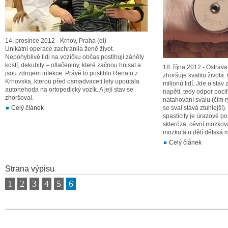
14. prosince 2012 - Krnov, Praha (di)
Unikátní operace zachránila ženě život.
Nepohyblivé lidi na vozíčku občas postihují záněty
kostí, dekubity – otlačeniny, které začnou hnisat a
18. října 2012 - Ostrava
jsou zdrojem infekce. Právě to postihlo Renatu z
zhoršuje kvalitu života. 
Krnovska, kterou před osmadvaceti lety upoutala
milionů lidí. Jde o sta
autonehoda na ortopedický vozík. A její stav se
napětí, tedy odpor poci
zhoršoval.
natahování svalu (čím r
Celý článek
se sval stává ztuhlejší).
spasticity je úrazové p
skleróza, cévní mozkov
mozku a u dětí dětská 
Celý článek
Strana výpisu
1
2
3
4
5
6