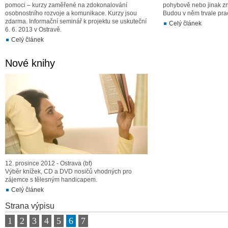
pomoci – kurzy zaměřené na zdokonalování
pohybově nebo jinak z
osobnostního rozvoje a komunikace. Kurzy jsou
Budou v něm trvale pra
zdarma. Informační seminář k projektu se uskuteční
Celý článek
6. 6. 2013 v Ostravě.
Celý článek
Nové knihy
12. prosince 2012 - Ostrava (bf)
Výběr knížek, CD a DVD nosičů vhodných pro
zájemce s tělesným handicapem.
Celý článek
Strana výpisu
1
2
3
4
5
6
7