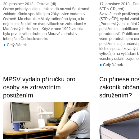
20. prosince 2013 - Ostrava (di)
17. prosince 2013 - Pr
Ostrov pohody a klidu – tak se dá nazvat Soukromá
STP v ČR, red)
základní škola speciální pro žáky s více vadami v
Svaz tělesně postiženýc
Ostravě. Má charakter školy rodinného typu, a to
(STP v ČR), vydal začá
nejen tím, že sídlí ve dvou vilkách se zahradami v
„Partnerský a sexuální 
Mariánských Horách…Když v roce 1992 vznikla,
postižením – publikace
byla první svého druhu na Moravě a druhá v
poradenství“. Publikace
tehdejším Československu.
všem poradnám pro oso
postižením a je určená
Celý článek
těchto specializovanýc
výtisků je na vyžádání
všechny ostatní zájemc
Celý článek
MPSV vydalo příručku pro
Co přinese no
osoby se zdravotním
zákoník obča
postižením
sdružením?