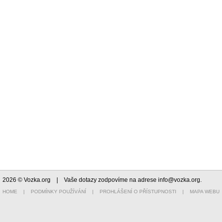
2026 © Vozka.org
| Vaše dotazy zodpovíme na adrese
info@vozka.org
.
HOME
|
PODMÍNKY POUŽÍVÁNÍ
|
PROHLÁŠENÍ O PŘÍSTUPNOSTI
|
MAPA WEBU