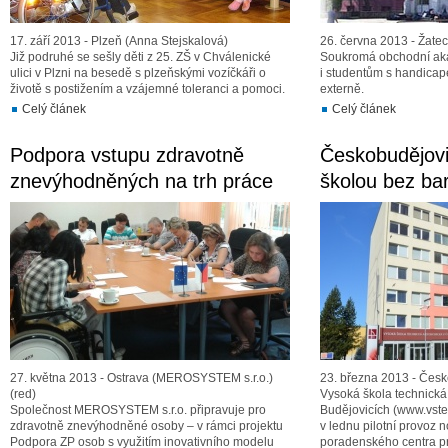
17. září 2013 - Plzeň (Anna Stejskalová)
26. června 2013 - Žatec
Již podruhé se sešly děti z 25. ZŠ v Chválenické
Soukromá obchodní akad
ulici v Plzni na besedě s plzeňskými vozíčkáři o
i studentům s handica
životě s postižením a vzájemné toleranci a pomoci.
externě.
Celý článek
Celý článek
Podpora vstupu zdravotně
Českobudějov
znevýhodněných na trh práce
školou bez bar
27. května 2013 - Ostrava (MEROSYSTEM s.r.o.)
23. března 2013 - Česk
(red)
Vysoká škola technick
Společnost MEROSYSTEM s.r.o. připravuje pro
Budějovicích (www.vstec
zdravotně znevýhodněné osoby – v rámci projektu
v lednu pilotní provoz
Podpora ZP osob s využitím inovativního modelu
poradenského centra pr