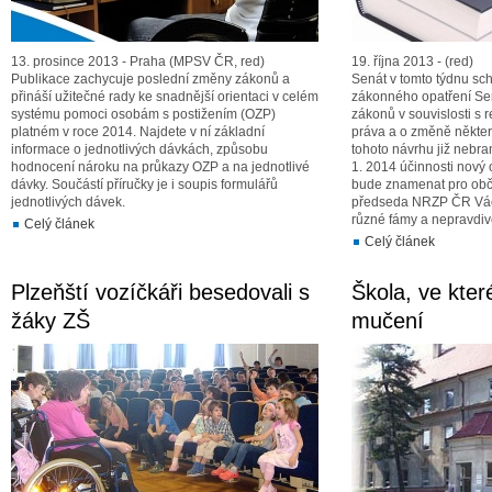
13. prosince 2013 - Praha (MPSV ČR, red)
19. října 2013 - (red)
Publikace zachycuje poslední změny zákonů a
Senát v tomto týdnu sch
přináší užitečné rady ke snadnější orientaci v celém
zákonného opatření S
systému pomoci osobám s postižením (OZP)
zákonů v souvislosti s 
platném v roce 2014. Najdete v ní základní
práva a o změně někte
informace o jednotlivých dávkách, způsobu
tohoto návrhu již nebra
hodnocení nároku na průkazy OZP a na jednotlivé
1. 2014 účinnosti nový
dávky. Součástí příručky je i soupis formulářů
bude znamenat pro obča
jednotlivých dávek.
předseda NRZP ČR Václ
různé fámy a nepravdiv
Celý článek
Celý článek
Plzeňští vozíčkáři besedovali s
Škola, ve kter
žáky ZŠ
mučení