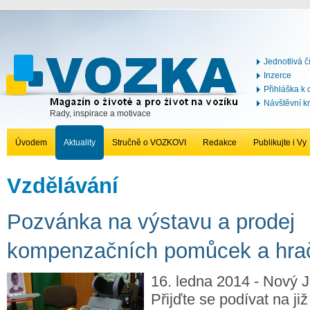
Jednotlivá č
Inzerce
Přihláška k
Návštěvní k
Rady, inspirace a motivace
Úvodem
Aktuality
Stručně o VOZKOVI
Redakce
Publikujte i Vy
Vzdělávání
Pozvánka na výstavu a prodej
kompenzačních pomůcek a hra
16. ledna 2014 - Nový Ji
Přijďte se podívat na již