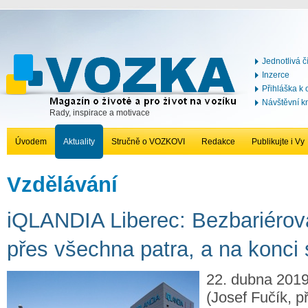
Jednotlivá č
Inzerce
Přihláška k
Návštěvní k
Rady, inspirace a motivace
Úvodem
Aktuality
Stručně o VOZKOVI
Redakce
Publikujte i Vy
Vzdělávání
iQLANDIA Liberec: Bezbariérová
přes všechna patra, a na konc
22. dubna 201
(Josef Fučík, p