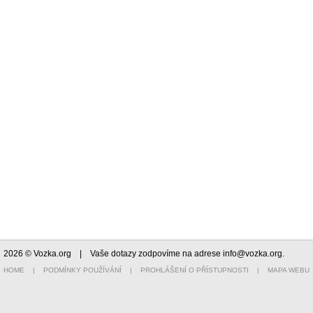
2026 © Vozka.org
| Vaše dotazy zodpovíme na adrese
info@vozka.org
.
HOME
|
PODMÍNKY POUŽÍVÁNÍ
|
PROHLÁŠENÍ O PŘÍSTUPNOSTI
|
MAPA WEBU