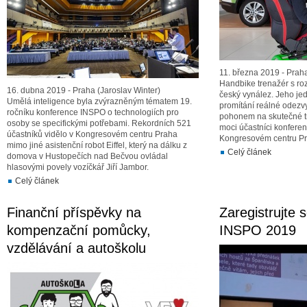
11. března 2019 - Praha
Handbike trenažér s roz
16. dubna 2019 - Praha (Jaroslav Winter)
český vynález. Jeho jed
Umělá inteligence byla zvýrazněným tématem 19.
promítání reálné odezvy
ročníku konference INSPO o technologiích pro
pohonem na skutečné tra
osoby se specifickými potřebami. Rekordních 521
moci účastníci konfere
účastníků vidělo v Kongresovém centru Praha
Kongresovém centru Pr
mimo jiné asistenční robot Eiffel, který na dálku z
Celý článek
domova v Hustopečích nad Bečvou ovládal
hlasovými povely vozíčkář Jiří Jambor.
Celý článek
Finanční příspěvky na
Zaregistrujte 
kompenzační pomůcky,
INSPO 2019
vzdělávání a autoškolu