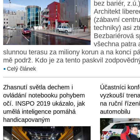
bez bariér, z.ú.
Architekt libe
(zábavní centr
techniky) asi ztr
Bezbariérová sp
všechna patra 
slunnou terasu za miliony korun a na konci p
mě podrž. Kdo je za tento paskvil zodpovědn
Celý článek
Zhasnutí světla dechem i
Účastníci kon
ovládání notebooku pohybem
vyzkouší tren
očí. INSPO 2019 ukázalo, jak
na ruční řízen
umělá inteligence pomáhá
automobilu
handicapovaným