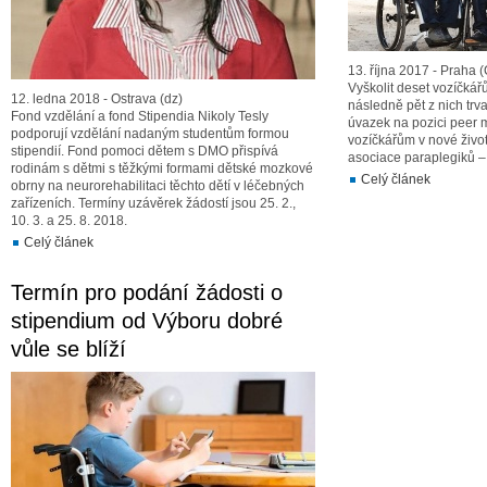
13. října 2017 - Praha
Vyškolit deset vozíčká
12. ledna 2018 - Ostrava (dz)
následně pět z nich trv
Fond vzdělání a fond Stipendia Nikoly Tesly
úvazek na pozici peer 
podporují vzdělání nadaným studentům formou
vozíčkářům v nové život
stipendií. Fond pomoci dětem s DMO přispívá
asociace paraplegiků 
rodinám s dětmi s těžkými formami dětské mozkové
Celý článek
obrny na neurorehabilitaci těchto dětí v léčebných
zařízeních. Termíny uzávěrek žádostí jsou 25. 2.,
10. 3. a 25. 8. 2018.
Celý článek
Termín pro podání žádosti o
stipendium od Výboru dobré
vůle se blíží