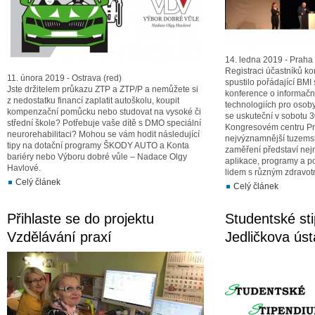
14. ledna 2019 - Praha 
Registraci účastníků 
11. února 2019 - Ostrava (red)
spustilo pořádající BMI 
Jste držitelem průkazu ZTP a ZTP/P a nemůžete si
konference o informač
z nedostatku financí zaplatit autoškolu, koupit
technologiích pro osob
kompenzační pomůcku nebo studovat na vysoké či
se uskuteční v sobotu 
střední škole? Potřebuje vaše dítě s DMO speciální
Kongresovém centru Pra
neurorehabilitaci? Mohou se vám hodit následující
nejvýznamnější tuzems
tipy na dotační programy ŠKODY AUTO a Konta
zaměření představí nejn
bariéry nebo Výboru dobré vůle – Nadace Olgy
aplikace, programy a p
Havlové.
lidem s různým zdravot
Celý článek
Celý článek
Přihlaste se do projektu
Studentské s
Vzdělávání praxí
Jedličkova ús