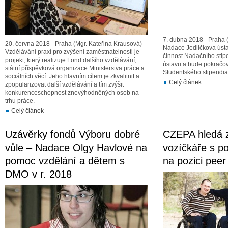
7. dubna 2018 - Praha 
20. června 2018 - Praha (Mgr. Kateřina Krausová)
Nadace Jedličkova ústa
Vzdělávání praxí pro zvýšení zaměstnatelnosti je
činnost Nadačního stip
projekt, který realizuje Fond dalšího vzdělávání,
ústavu a bude pokračova
státní příspěvková organizace Ministerstva práce a
Studentského stipendia
sociálních věcí. Jeho hlavním cílem je zkvalitnit a
Celý článek
zpopularizovat další vzdělávání a tím zvýšit
konkurenceschopnost znevýhodněných osob na
trhu práce.
Celý článek
Uzávěrky fondů Výboru dobré
CZEPA hledá 
vůle – Nadace Olgy Havlové na
vozíčkáře s p
pomoc vzdělání a dětem s
na pozici pee
DMO v r. 2018