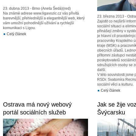
23. dubna 2013 - Brno (Aneta Šedá)(red)
Na známé adrese www.ligavozic.cz vás přivítá
23. března 2013 - Ostrav
barevnější, přehlednější a elegantnější web, který
Zajistit co nejširší inf
vám umožní pohodlnější užívání a rychlejší
sociální situaci a elimi
komunikaci s Ligou.
přinášejí změny v syst
Celý článek
je hlavní cíl pravidelný
pracovníky Krajského 
kraje (MSK) a pracovník
obecních úřadů. Lednov
přítomni zástupci nestá
poskytovatelů sociálníc
sdružujících osoby se 
další.
V této souvislosti jsme 
RSDr. Svatomíra Recma
sociální věci a kulturu.
Celý článek
Ostrava má nový webový
Jak se žije v
portál sociálních služeb
Švýcarsku