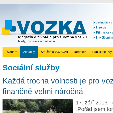
Jednotlivá č
Inzerce
Přihláška k
Návštěvní k
Rady, inspirace a motivace
Úvodem
Aktuality
Stručně o VOZKOVI
Redakce
Publikujte i Vy
Sociální služby
Každá trocha volnosti je pro vo
finančně velmi náročná
17. září 2013 - 
„Pořád jsem tom