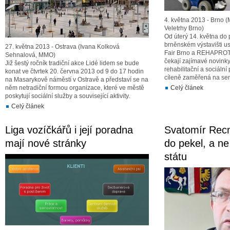
4. května 2013 - Brno 
Veletrhy Brno)
Od úterý 14. května do 
brněnském výstavišti us
27. května 2013 - Ostrava (Ivana Kolková
Fair Brno a REHAPROT
Sehnalová, MMO)
čekají zajímavé novinky 
Již šestý ročník tradiční akce Lidé lidem se bude
rehabilitační a sociáln
konat ve čtvrtek 20. června 2013 od 9 do 17 hodin
cíleně zaměřená na sen
na Masarykově náměstí v Ostravě a představí se na
něm netradiční formou organizace, které ve městě
Celý článek
poskytují sociální služby a související aktivity.
Celý článek
Liga vozíčkářů i její poradna
Svatomír Recm
mají nové stránky
do pekel, a ne
státu