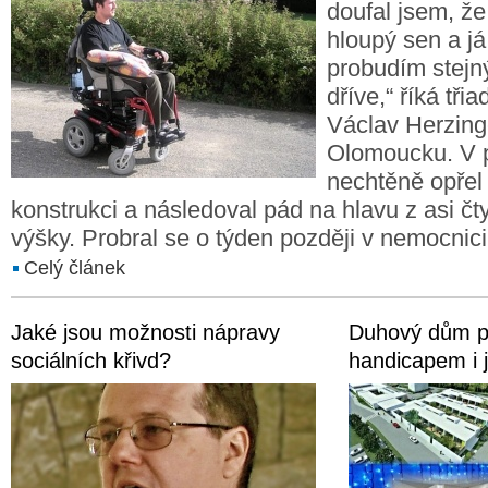
doufal jsem, že
hloupý sen a já
probudím stejný
dříve,“ říká třia
Václav Herzing
Olomoucku. V p
nechtěně opřel
konstrukci a následoval pád na hlavu z asi č
výšky. Probral se o týden později v nemocnici
Celý článek
Jaké jsou možnosti nápravy
Duhový dům p
sociálních křivd?
handicapem i j