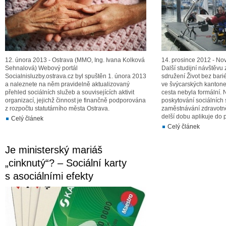
12. února 2013 - Ostrava (MMO, Ing. Ivana Kolková
14. prosince 2012 - Nov
Sehnalová) Webový portál
Další studijní návštěv
Socialnisluzby.ostrava.cz byl spuštěn 1. února 2013
sdružení Život bez bari
a naleznete na něm pravidelně aktualizovaný
ve švýcarských kantone
přehled sociálních služeb a souvisejících aktivit
cesta nebyla formální. 
organizací, jejichž činnost je finančně podporována
poskytování sociálních 
z rozpočtu statutárního města Ostrava.
zaměstnávání zdravotně
delší dobu aplikuje do 
Celý článek
Celý článek
Je ministerský mariáš
„cinknutý“? – Sociální karty
s asociálními efekty