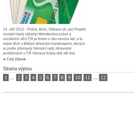
14. září 2012 - Praha, Brno, Ostrava (di, pp) Projekt
sociální karty (sKarty) Ministerstva práce a
sociálních věcí ČR je trnem v oku mnoha lidí, a to
nejen těch s těžkým tělesným handicapem, kterých
je podle předsedy Národní rady zdravotně
postižených v ČR Václava Krásy dvě stě tisíc.
Celý článek
Strana výpisu
1
...
2
3
4
5
6
7
8
9
10
11
...
12