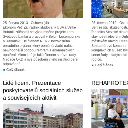
25. června 2013 - Ostrava (di)
25. června 2013 - Ostra
Ekonom Petr Zahradník studoval v USA a Velké
Sen se stal skutečností
Británii, zúčastnil se výzkumného projektu pro
ředitelka Slezské diako
Světovou banku a pracoval v Belgii, Lucembursku
slavnostní otevření D
a Rakousku. Je členem NERV, nezávislého
městském obvodu Mariá
poradního orgánu, který pomáhá vládě nalézt
Bezbariérové komunitn
nejvhodnější podobu reforem a ekonomických
komplexních služeb byl
opatření. Mimo jiné je také členem správní rady
snem řady mladých lidí
Nadace OKD a své působení v této instituci bere
rodičů.
odpovědně.
Celý článek
Celý článek
Lidé lidem: Prezentace
REHAPROTEX
poskytovatelů sociálních služeb
a souvisejících aktivit