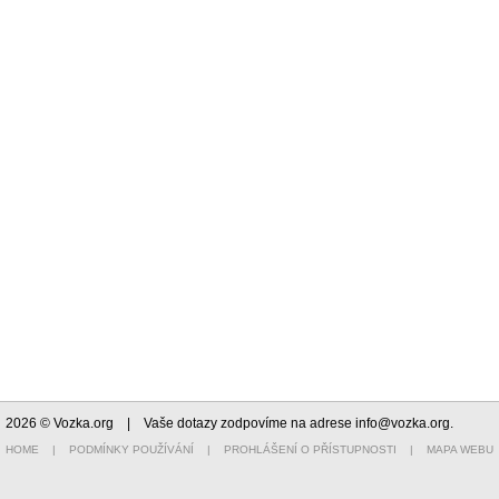
2026 © Vozka.org
| Vaše dotazy zodpovíme na adrese
info@vozka.org
.
HOME
|
PODMÍNKY POUŽÍVÁNÍ
|
PROHLÁŠENÍ O PŘÍSTUPNOSTI
|
MAPA WEBU