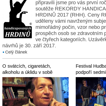
připravili jsme pro vás první ro
soutěže REKORDY HANDI
HRDINŮ 2017 (RHH). Ceny R
uděleny vámi navrženým subj
mimořádný počin, vzor nebo pr
prospěch osob se zdravotním p
ve čtyřech kategoriích. Uzávěr
návrhů je 30. září 2017.
Celý článek
O svátcích, cigaretách,
Festival Hud
alkoholu a úklidu v sobě
podpoří sedmi