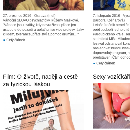
27. prosince 2016 - Ostrava (mul)
7. listopadu 2016 - Vy
Vánoční SLOVO psychiatričky Růženy Maškové.
Barbora Košňarová)
"Vánoce jsou svátky, kdy nevraživost přece jen
Letošní ročník benefič
ustupuje do pozadí a uplatňují se více projevy lásky
opět podpoří jedno dítě
k lidem, tolerance, přátelství a pomoc druhým…"
Pardubického kraje. Ten
sedmiletá Míša Mikulec
Celý článek
festival odstartoval kon
následovat budou klasi
doprovodný program, na
představení Čtyři dohod
Celý článek
Film: O životě, naději a cestě
Sexy vozíčkář
za fyzickou láskou