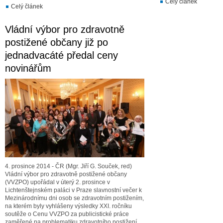
Celý článek
Celý článek
Vládní výbor pro zdravotně
postižené občany již po
jednadvacáté předal ceny
novinářům
4. prosince 2014 - ČR (Mgr. Jiří G. Souček, red)
Vládní výbor pro zdravotně postižené občany
(VVZPO) upořádal v úterý 2. prosince v
Lichtenštejnském paláci v Praze slavnostní večer k
Mezinárodnímu dni osob se zdravotním postižením,
na kterém byly vyhlášeny výsledky XXI. ročníku
soutěže o Cenu VVZPO za publicistické práce
zaměřené na problematiku zdravotního postižení.