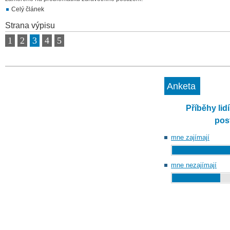
Celý článek
Strana výpisu
1
2
3
4
5
Anketa
Příběhy lid
pos
mne zajímají
mne nezajímají