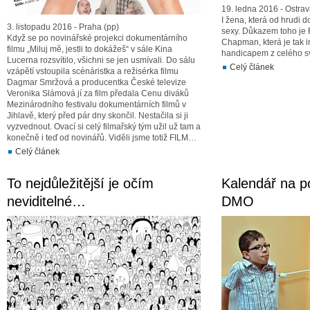
19. ledna 2016 - Ostrav
I žena, která od hrudi d
3. listopadu 2016 - Praha (pp)
sexy. Důkazem toho je
Když se po novinářské projekci dokumentárního
Chapman, která je tak i
filmu „Miluj mě, jestli to dokážeš“ v sále Kina
handicapem z celého s
Lucerna rozsvítilo, všichni se jen usmívali. Do sálu
Celý článek
vzápětí vstoupila scénáristka a režisérka filmu
Dagmar Smržová a producentka České televize
Veronika Slámová jí za film předala Cenu diváků
Mezinárodního festivalu dokumentárních filmů v
Jihlavě, který před pár dny skončil. Nestačila si ji
vyzvednout. Ovací si celý filmařský tým užil už tam a
konečně i teď od novinářů. Viděli jsme totiž FILM…
Celý článek
To nejdůležitější je očím
Kalendář na 
neviditelné…
DMO