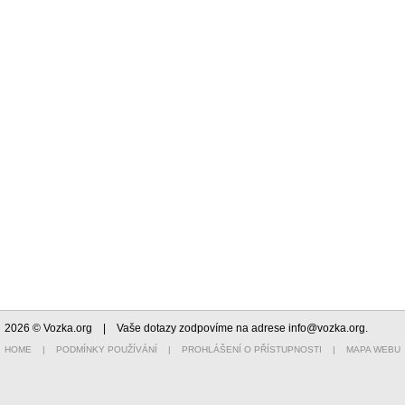
2026 © Vozka.org
| Vaše dotazy zodpovíme na adrese
info@vozka.org
.
HOME
|
PODMÍNKY POUŽÍVÁNÍ
|
PROHLÁŠENÍ O PŘÍSTUPNOSTI
|
MAPA WEBU