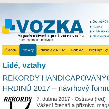
Jednotlivá č
Inzerce
Přihláška k
Návštěvní k
Rady, inspirace a motivace
Úvodem
Aktuality
Stručně o VOZKOVI
Redakce
Publikujte i Vy
Lidé, vztahy
REKORDY HANDICAPOVANÝ
HRDINŮ 2017 – návrhový formu
7. dubna 2017 - Ostrava (red)
Vážení čtenáři a příznivci ma