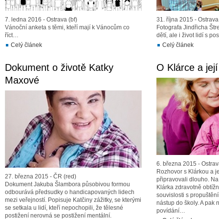
7. ledna 2016 - Ostrava (bf)
31. října 2015 - Ostrava 
Vánoční anketa s těmi, kteří mají k Vánocům co
Fotografa Jindřicha Štre
říct…
dětí, ale i život lidí s po
Celý článek
Celý článek
Dokument o životě Katky
O Klárce a jej
Maxové
6. března 2015 - Ostra
Rozhovor s Klárkou a j
27. března 2015 - ČR (red)
připravovali dlouho. Na
Dokument Jakuba Šlambora působivou formou
Klárka zdravotně obtížn
odbourává předsudky o handicapovaných lidech
souvislosti s propuště
mezi veřejností. Popisuje Katčiny zážitky, se kterými
nástup do školy. A pak 
se setkala u lidí, kteří nepochopili, že tělesné
povídání…
postižení nerovná se postižení mentální.