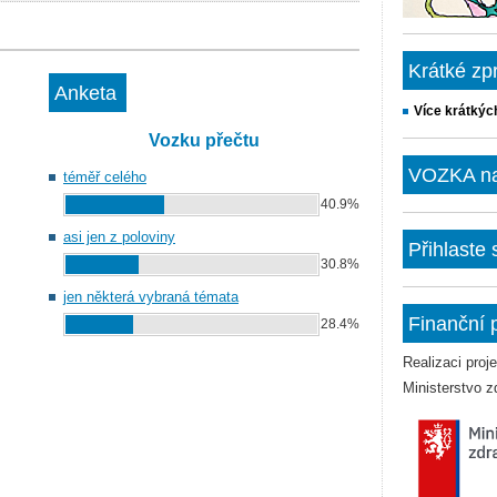
Krátké zp
Anketa
Více krátkýc
Vozku přečtu
VOZKA na 
téměř celého
40.9%
asi jen z poloviny
Přihlaste
30.8%
jen některá vybraná témata
Finanční 
28.4%
Realizaci pro
Ministerstvo z