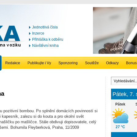
Jednotlivá čísla
Inzerce
Přihláška k odběru
Návštěvní kniha
Redakce
Publikujte i Vy
Sponzoring
Soutěže
Odkazy
Bonus
ha
Pátek, 7.
Pátek
u pozitivní bombou. Po splnění domácích povinností si
 kapesník, zalezu si do kouta a pro okolní svět
mašličku po mašličce. Stále obdivuji dopisovatele, celý
27 °C
všemi. Bohumila Fleyberková, Praha, 11/2009