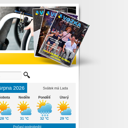
 srpna 2026
Svátek má Lada
Sobota
Neděle
Pondělí
Úterý
28 °C
31 °C
32 °C
29 °C
Počasí podrobněji