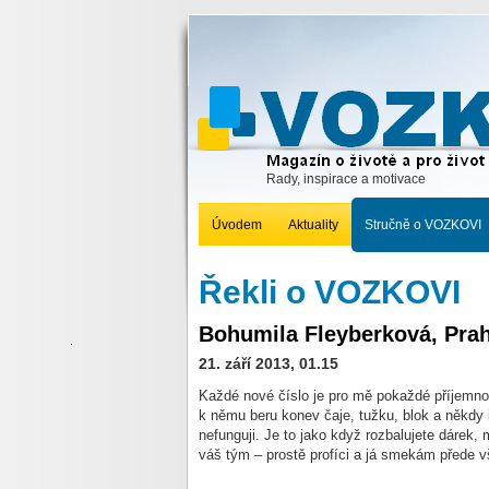
Rady, inspirace a motivace
Úvodem
Aktuality
Stručně o VOZKOVI
Řekli o VOZKOVI
Bohumila Fleyberková, Pra
21. září 2013, 01.15
Každé nové číslo je pro mě pokaždé příjemno
k němu beru konev čaje, tužku, blok a někdy i
nefunguji. Je to jako když rozbalujete dárek, 
váš tým – prostě profíci a já smekám přede 