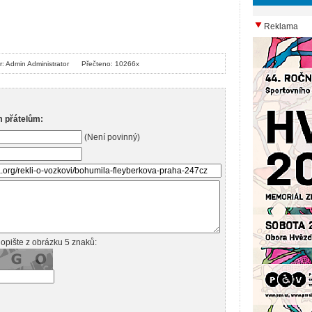
Reklama
r: Admin Administrator
Přečteno: 10266x
m přátelům:
(Není povinný)
opište z obrázku 5 znaků: