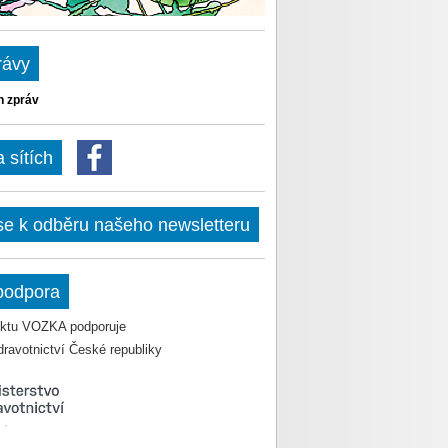
rávy
h zpráv
sítích
 se k odběru našeho newsletteru
podpora
jektu VOZKA podporuje
dravotnictví České republiky