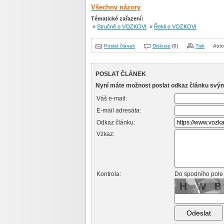
Všechny názory
Tématické zařazení:
»
Stručně o VOZKOVI
»
Řekli o VOZKOVI
Poslat článek
Diskuse
(0)
Tisk
Auto
POSLAT ČLÁNEK
Nyní máte možnost poslat odkaz článku svý
Váš e-mail:
E-mail adresáta:
Odkaz článku:
Vzkaz:
Kontrola:
Do spodního pole 