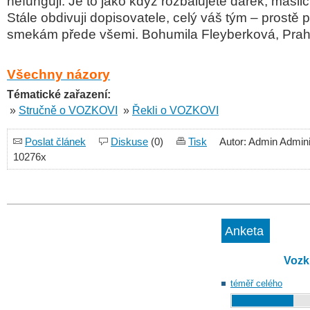
nefunguji. Je to jako když rozbalujete dárek, mašli
Stále obdivuji dopisovatele, celý váš tým – prostě pr
smekám přede všemi. Bohumila Fleyberková, Prah
Všechny názory
Tématické zařazení:
»
Stručně o VOZKOVI
»
Řekli o VOZKOVI
Poslat článek
Diskuse
(0)
Tisk
Autor: Admin Admini
10276x
Anketa
Vozk
téměř celého