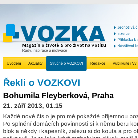
Jednotlivá č
Inzerce
Přihláška k
Návštěvní k
Rady, inspirace a motivace
Úvodem
Aktuality
Stručně o VOZKOVI
Redakce
Publikujte i Vy
Řekli o VOZKOVI
Bohumila Fleyberková, Praha
21. září 2013, 01.15
Každé nové číslo je pro mě pokaždé příjemnou poz
Po splnění domácích povinností si k němu beru kon
blok a někdy i kapesník, zalezu si do kouta a pro o