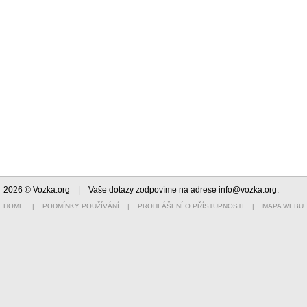
2026 © Vozka.org
| Vaše dotazy zodpovíme na adrese
info@vozka.org
.
HOME
|
PODMÍNKY POUŽÍVÁNÍ
|
PROHLÁŠENÍ O PŘÍSTUPNOSTI
|
MAPA WEBU