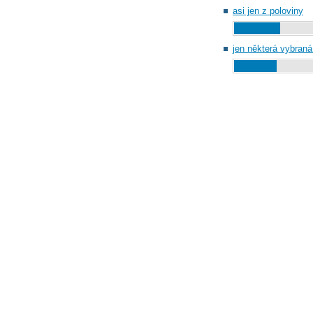
asi jen z poloviny
jen některá vybran