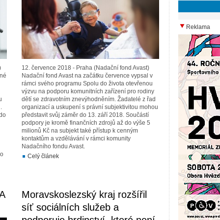
Reklama
)
12. července 2018 - Praha (Nadační fond Avast)
ené
Nadační fond Avast na začátku července vypsal v
rámci svého programu Spolu do života otevřenou
výzvu na podporu komunitních zařízení pro rodiny
u
dětí se zdravotním znevýhodněním. Žadatelé z řad
.
organizací a uskupení s právní subjektivitou mohou
 do
představit svůj záměr do 13. září 2018. Součástí
podpory je kromě finančních zdrojů až do výše 5
milionů Kč na subjekt také přístup k cenným
kontaktům a vzdělávání v rámci komunity
Nadačního fondu Avast.
do
Celý článek
A
Moravskoslezský kraj rozšířil
síť sociálních služeb a