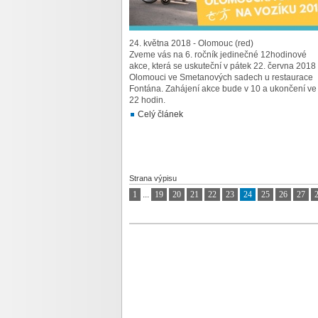
24. května 2018 - Olomouc (red)
Zveme vás na 6. ročník jedinečné 12hodinové
akce, která se uskuteční v pátek 22. června 2018
Olomouci ve Smetanových sadech u restaurace
Fontána. Zahájení akce bude v 10 a ukončení ve
22 hodin.
Celý článek
Strana výpisu
1
...
19
20
21
22
23
24
25
26
27