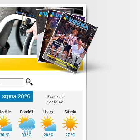
. srpna 2026
Svátek má
Soběslav
Neděle
Pondělí
Úterý
Středa
30 °C
33 °C
28 °C
27 °C