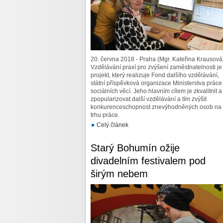
20. června 2018 - Praha (Mgr. Kateřina Krausová
Vzdělávání praxí pro zvýšení zaměstnatelnosti je
projekt, který realizuje Fond dalšího vzdělávání,
státní příspěvková organizace Ministerstva práce
sociálních věcí. Jeho hlavním cílem je zkvalitnit a
zpopularizovat další vzdělávání a tím zvýšit
konkurenceschopnost znevýhodněných osob na
trhu práce.
Celý článek
Starý Bohumín ožije
divadelním festivalem pod
širým nebem