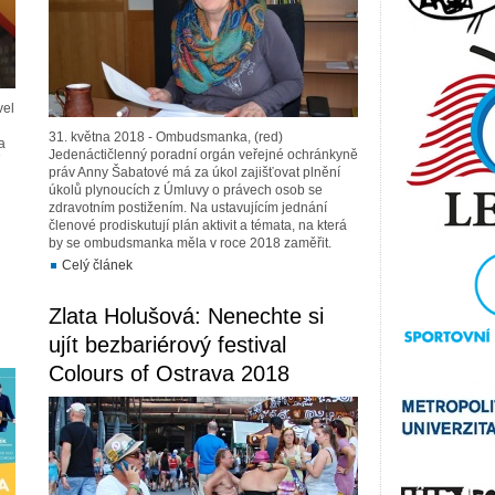
vel
31. května 2018 - Ombudsmanka, (red)
a
Jedenáctičlenný poradní orgán veřejné ochránkyně
práv Anny Šabatové má za úkol zajišťovat plnění
úkolů plynoucích z Úmluvy o právech osob se
zdravotním postižením. Na ustavujícím jednání
členové prodiskutují plán aktivit a témata, na která
by se ombudsmanka měla v roce 2018 zaměřit.
Celý článek
Zlata Holušová: Nenechte si
ujít bezbariérový festival
Colours of Ostrava 2018