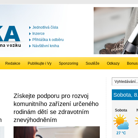
Jednotlivá čísla
Inzerce
Přihláška k odběru
Návštěvní kniha
Redakce
Publikujte i Vy
Sponzoring
Soutěže
Odkazy
Bonus
Sobota, 8
Získejte podporu pro rozvoj
komunitního zařízení určeného
Sobota
rodinám dětí se zdravotním
m
znevýhodněním
27 °C