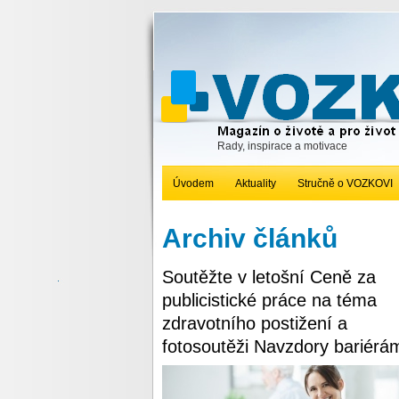
Rady, inspirace a motivace
Úvodem
Aktuality
Stručně o VOZKOVI
Archiv článků
Soutěžte v letošní Ceně za
publicistické práce na téma
zdravotního postižení a
fotosoutěži Navzdory bariérá