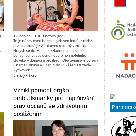
)
17. června 2018 - Ostrava (red)
To je název dvou bezplatných seminářů, z nichž
první se koná již 21. června a druhý v září, na
 a
kterých se dozvíte, jak zvládnout péči o méně
pohyblivého, částečně nebo plně imobilního
člověka v domácím prostředí. Oba semináře pořádá
Charita Ostrava v Hospici sv. Lukáše v Ostravě-
Výškovicích.
Celý článek
Vznikl poradní orgán
ombudsmanky pro naplňování
práv občanů se zdravotním
Partnersk
postižením