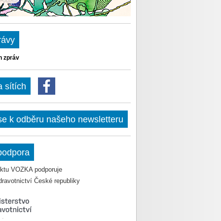
rávy
h zpráv
sítích
 se k odběru našeho newsletteru
podpora
jektu VOZKA podporuje
dravotnictví České republiky