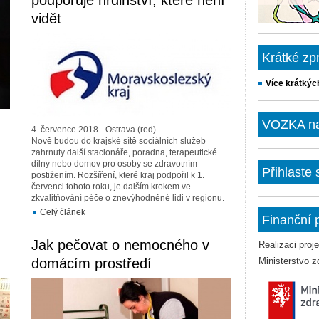
podporuje hrdinství, které není
vidět
Krátké zp
Více krátkýc
VOZKA na 
4. července 2018 - Ostrava (red)
Nově budou do krajské sítě sociálních služeb
zahrnuty další stacionáře, poradna, terapeutické
dílny nebo domov pro osoby se zdravotním
Přihlaste
postižením. Rozšíření, které kraj podpořil k 1.
červenci tohoto roku, je dalším krokem ve
zkvalitňování péče o znevýhodněné lidi v regionu.
Celý článek
Finanční 
Jak pečovat o nemocného v
Realizaci pro
domácím prostředí
Ministerstvo z