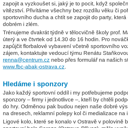
zapojit a vyzkoušet si, jaký je to pocit, když spole
vítězství. Přivítáme všechny bez rozdílu věku či poh
sportovního ducha a chtít se zapojit do party, která 
dobrém i zlém.
Trénujeme dvakrát týdně v tělocvičně školy prof. M
úterý a ve čtvrtek od 14.30 do 16 hodin. Pro nov
zapůjčit florbalové vybavení včetně sportovního v
zájem, kontaktujte vedoucí týmu Renátu Staňkovou
renna@centrum.cz
nebo přes formulář na našich s
www.fbc-abak-ostrava.cz
.
Hledáme i sponzory
Jako každý sportovní oddíl i my potřebujeme pod
sponzory – firmy i jednotlivce –, kteří by chtěli pod
do hry. Odměnou pak budou nejen naše dobré výsle
na dresech, reklamní polepy kol či medializace na i
Ligové kolo, které se konalo v Ostravě v polovině 