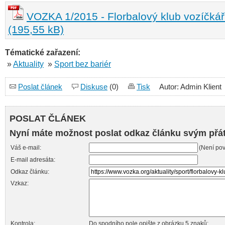
VOZKA 1/2015 - Florbalový klub vozíčkář
(195,55 kB)
Tématické zařazení:
»
Aktuality
»
Sport bez bariér
Poslat článek
Diskuse
(0)
Tisk
Autor: Admin Klient
POSLAT ČLÁNEK
Nyní máte možnost poslat odkaz článku svým přá
Váš e-mail:
(Není pov
E-mail adresáta:
Odkaz článku:
Vzkaz:
Kontrola:
Do spodního pole opište z obrázku 5 znaků: