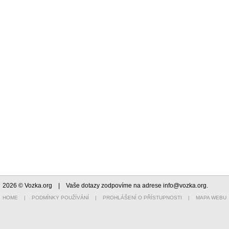
2026 © Vozka.org
| Vaše dotazy zodpovíme na adrese
info@vozka.org
.
HOME
|
PODMÍNKY POUŽÍVÁNÍ
|
PROHLÁŠENÍ O PŘÍSTUPNOSTI
|
MAPA WEBU