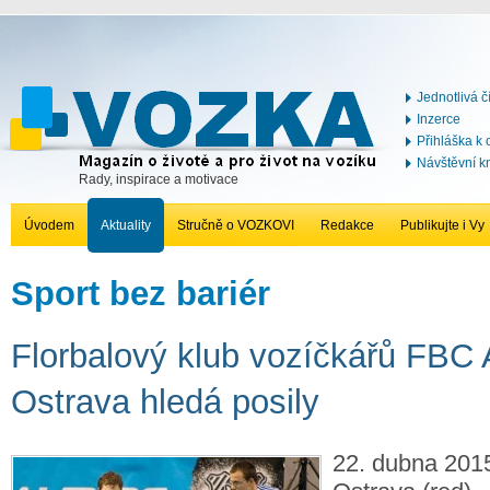
Jednotlivá č
Inzerce
Přihláška k
Návštěvní k
Rady, inspirace a motivace
Úvodem
Aktuality
Stručně o VOZKOVI
Redakce
Publikujte i Vy
Sport bez bariér
Florbalový klub vozíčkářů FB
Ostrava hledá posily
22. dubna 2015