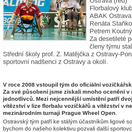
Ostrava (red)
Florbalový klu
ABAK Ostrava 
Renáta Staňko
Petrem Koutný
Za desetileté 
členy týmu stal
Střední školy prof. Z. Matějčka z Ostravy-Poru
sportovní nadšenci z Ostravy a okolí.
V roce 2008 vstoupil tým do oficiální vozíčkářské
Za své působení jsme získali mnoho ocenění v 
jednotlivců. Mezi nejcennější umístění patří dv
vítězství v lize florbalu vozíčkářů a vítězství v n
mezinárodním turnaji Prague Wheel Open
.
Ostravský tým patří ke stálým účastníkům ligové s
bychom do našeho kolektivu pozvali další sportovce,