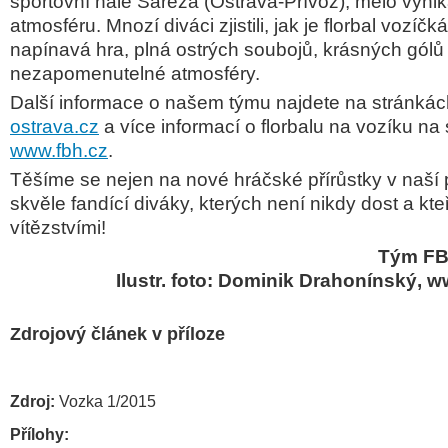
sportovní hale Sareza (Ostrava-Přívoz), mělo vynika
atmosféru. Mnozí diváci zjistili, jak je florbal vozí
napínavá hra, plná ostrých soubojů, krásných gólů
nezapomenutelné atmosféry.
Další informace o našem týmu najdete na stránká
ostrava.cz
a více informací o florbalu na vozíku na
www.fbh.cz
.
Těšíme se nejen na nové hráčské přírůstky v naší p
skvěle fandící diváky, kterých není nikdy dost a kt
vítězstvími!
Tým FB
Ilustr. foto: Dominik Drahonínský, 
Zdrojový článek v příloze
Zdroj:
Vozka 1/2015
Přílohy: