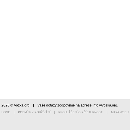
2026 © Vozka.org
| Vaše dotazy zodpovíme na adrese
info@vozka.org
.
HOME
|
PODMÍNKY POUŽÍVÁNÍ
|
PROHLÁŠENÍ O PŘÍSTUPNOSTI
|
MAPA WEBU