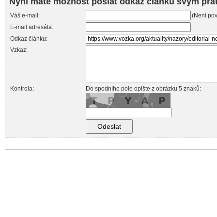
Nyní máte možnost poslat odkaz článku svým přá
Váš e-mail:
(Není pov
E-mail adresáta:
Odkaz článku:
Vzkaz:
Kontrola:
Do spodního pole opište z obrázku 5 znaků: