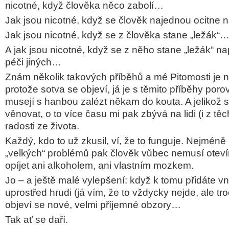
nicotné, když člověka něco zabolí…
Jak jsou nicotné, když se člověk najednou ocitne
Jak jsou nicotné, když se z člověka stane „ležák“
A jak jsou nicotné, když se z něho stane „ležák“ na
péči jiných…
Znám několik takových příběhů a mé Pitomosti je n
protože sotva se objeví, já je s těmito příběhy por
musejí s hanbou zalézt někam do kouta. A jelikož 
věnovat, o to více času mi pak zbývá na lidi (i z tě
radosti ze života.
Každý, kdo to už zkusil, ví, že to funguje. Nejméně
„velkých“ problémů pak člověk vůbec nemusí oteví
opíjet ani alkoholem, ani vlastním mozkem.
Jo – a ještě malé vylepšení: když k tomu přidáte vn
uprostřed hrudi (já vím, že to vždycky nejde, ale t
objeví se nové, velmi příjemné obzory…
Tak ať se daří.