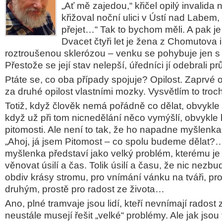
„Ať mě zajedou,“ křičel opilý invalida
křižoval noční ulici v Ústí nad Labem,
přejet…“ Tak to bychom měli. A pak je 
Dvacet čtyři let je žena z Chomutova 
roztroušenou sklerózou – venku se pohybuje jen s
Přestože se její stav nelepší, úředníci jí odebrali
Ptáte se, co oba případy spojuje? Opilost. Zaprvé o
za druhé opilost vlastními mozky. Vysvětlím to troc
Totiž, když člověk nemá pořádně co dělat, obvykle
když už při tom nicnedělání něco vymýšlí, obvykle
pitomosti. Ale není to tak, že ho napadne myšlenka
„Ahoj, já jsem Pitomost – co spolu budeme dělat?…
myšlenka představí jako velký problém, kterému je
věnovat úsilí a čas. Tolik úsilí a času, že nic nezb
obdiv krásy stromu, pro vnímání vánku na tváři, p
druhým, prostě pro radost ze života…
Ano, plné tramvaje jsou lidí, kteří nevnímají radost 
neustále musejí řešit „velké“ problémy. Ale jak jsou