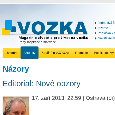
Jednotlivá č
Inzerce
Přihláška k
Návštěvní k
Rady, inspirace a motivace
Úvodem
Aktuality
Stručně o VOZKOVI
Redakce
Publikujte i Vy
Názory
Editorial: Nové obzory
17. září 2013, 22.59 | Ostrava (di)