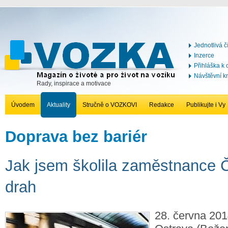
Jednotlivá č
Inzerce
Přihláška k
Návštěvní k
Rady, inspirace a motivace
Úvodem
Aktuality
Stručně o VOZKOVI
Redakce
Publikujte i Vy
Doprava bez bariér
Jak jsem školila zaměstnance 
drah
28. června 201