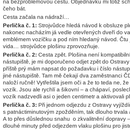
na bezproblémovou cestu. Objednávku mi totiž schv
čeho bát.
Cesta začala na nádraží…
Perlička č. 1:
Strojvůdce hledá návod k obsluze plo
nakonec nacházím já vedle otevřených dveří do va
emblémem vozíčku a pod ním hledaný návod. Čtu j
vida… strojvůdce plošinu zprovozňuje.
Perlička č. 2:
Cesta zpět. Plošina není kompatibiln
nástupiště, je mi doporučeno odjet zpět do Ostravy
příště prý mám napsat do požadavku i číslo nástup
jiné nástupiště. Tam mě čekají dva zaměstnanci ČD
naloží ručně! Vytřeštila jsem oči a že to teda ne, 
vozík. Jsou ale rychlí a šikovní – a chápaví, posle
vozík nadzvedli asi o jeden centimetr a aktivovali 
Perlička č. 3:
Při jednom odjezdu z Ostravy vyjížd
s patnáctiminutovým zpožděním, tak dlouho trvala a
A to přes důslednou snahu o zkvalitnění dopravy –
dlouhé minuty před odjezdem vlaku plošinu pro jis