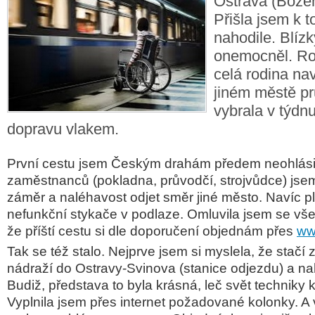
Ostrava (Bože
Přišla jsem k 
nahodile. Blízk
onemocněl. Ro
celá rodina nav
jiném městě pr
vybrala v týdnu
dopravu vlakem.
První cestu jsem Českým drahám předem neohlásil
zaměstnanců (pokladna, průvodčí, strojvůdce) jsem
záměr a naléhavost odjet směr jiné město. Navíc p
nefunkční stykače v podlaze. Omluvila jsem se vš
že příští cestu si dle doporučení objednám přes
ww
Tak se též stalo. Nejprve jsem si myslela, že stačí 
nádraží do Ostravy-Svinova (stanice odjezdu) a na
Budiž, představa to byla krásná, leč svět techniky
Vyplnila jsem přes internet požadované kolonky. A v