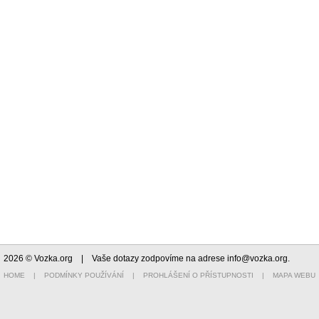
2026 © Vozka.org
| Vaše dotazy zodpovíme na adrese
info@vozka.org
.
HOME
|
PODMÍNKY POUŽÍVÁNÍ
|
PROHLÁŠENÍ O PŘÍSTUPNOSTI
|
MAPA WEBU