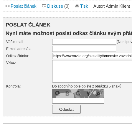
Poslat článek
Diskuse
(0)
Tisk
Autor: Admin Klient
POSLAT ČLÁNEK
Nyní máte možnost poslat odkaz článku svým přá
Váš e-mail:
(Není pov
E-mail adresáta:
Odkaz článku:
Vzkaz:
Kontrola:
Do spodního pole opište z obrázku 5 znaků: