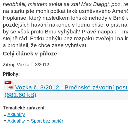
neobhájil, mistrem světa se stal Max Biaggi, poz. r
na startu jste mohli potkat také usměvavého Amer
Hopkinse, který následkem loňské nehody v Brně a
pozdějších havárií nakonec v lednu přišel o prst na
by se však proto Brnu vyhýbal? Právě naopak – m
stejně rád! Fotku pahýlu bez rozpaků zveřejnil na i
a prohlásil, že chce zase vyhrávat.
Celý článek v příloze
Zdroj:
Vozka č. 3/2012
Přílohy:
Vozka č. 3/2012 - Brněnské závodní pos
(681,60 kB)
Tématické zařazení:
»
Aktuality
»
Aktuality
»
Sport bez bariér