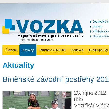
Jednotlivá č
Inzerce
Přihláška k
Návštěvní k
Rady, inspirace a motivace
Úvodem
Aktuality
Stručně o VOZKOVI
Redakce
Publikujte i Vy
Aktuality
Brněnské závodní postřehy 20
23. října 2012,
(hk)
Vozíčkář Vláďa