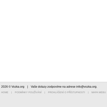
2026 © Vozka.org
| Vaše dotazy zodpovíme na adrese
info@vozka.org
.
HOME
|
PODMÍNKY POUŽÍVÁNÍ
|
PROHLÁŠENÍ O PŘÍSTUPNOSTI
|
MAPA WEBU