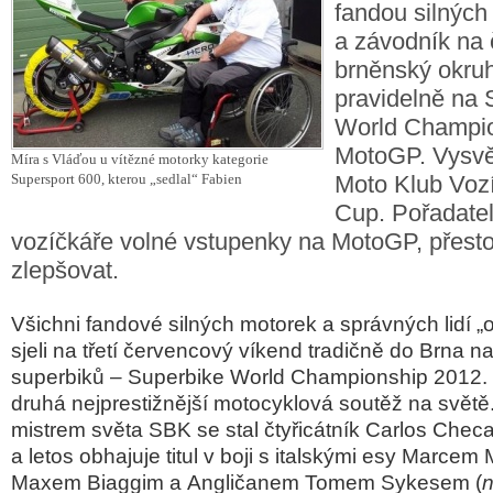
fandou silných
a závodník na 
brněnský okruh
pravidelně na 
World Champio
MotoGP. Vysvět
Míra s Vláďou u vítězné motorky kategorie
Supersport 600, kterou „sedlal“ Fabien
Moto Klub Voz
Cup. Pořadatelé
vozíčkáře volné vstupenky na MotoGP, přesto
zlepšovat.
Všichni fandové silných motorek a správných lidí „
sjeli na třetí červencový víkend tradičně do Brna 
superbiků – Superbike World Championship 2012.
druhá nejprestižnější motocyklová soutěž na svět
mistrem světa SBK se stal čtyřicátník Carlos Chec
a letos obhajuje titul v boji s italskými esy Marcem
Maxem Biaggim a Angličanem Tomem Sykesem (
n