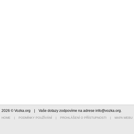
2026 © Vozka.org
| Vaše dotazy zodpovíme na adrese
info@vozka.org
.
HOME
|
PODMÍNKY POUŽÍVÁNÍ
|
PROHLÁŠENÍ O PŘÍSTUPNOSTI
|
MAPA WEBU