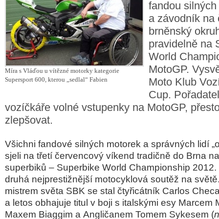
fandou silných
a závodník na 
brněnský okruh
pravidelně na 
World Champio
MotoGP. Vysvět
Míra s Vláďou u vítězné motorky kategorie
Supersport 600, kterou „sedlal“ Fabien
Moto Klub Voz
Cup. Pořadatelé
vozíčkáře volné vstupenky na MotoGP, přesto
zlepšovat.
Všichni fandové silných motorek a správných lidí „
sjeli na třetí červencový víkend tradičně do Brna 
superbiků – Superbike World Championship 2012.
druhá nejprestižnější motocyklová soutěž na svět
mistrem světa SBK se stal čtyřicátník Carlos Chec
a letos obhajuje titul v boji s italskými esy Marcem
Maxem Biaggim a Angličanem Tomem Sykesem (
n