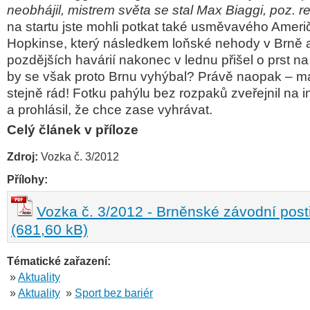
neobhájil, mistrem světa se stal Max Biaggi, poz. r
na startu jste mohli potkat také usměvavého Amer
Hopkinse, který následkem loňské nehody v Brně a
pozdějších havárií nakonec v lednu přišel o prst na
by se však proto Brnu vyhýbal? Právě naopak – m
stejně rád! Fotku pahýlu bez rozpaků zveřejnil na i
a prohlásil, že chce zase vyhrávat.
Celý článek v příloze
Zdroj:
Vozka č. 3/2012
Přílohy:
Vozka č. 3/2012 - Brněnské závodní pos
(681,60 kB)
Tématické zařazení:
»
Aktuality
»
Aktuality
»
Sport bez bariér