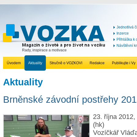
Jednotlivá č
Inzerce
Přihláška k
Návštěvní k
Rady, inspirace a motivace
Úvodem
Aktuality
Stručně o VOZKOVI
Redakce
Publikujte i Vy
Aktuality
Brněnské závodní postřehy 20
23. října 2012,
(hk)
Vozíčkář Vláďa