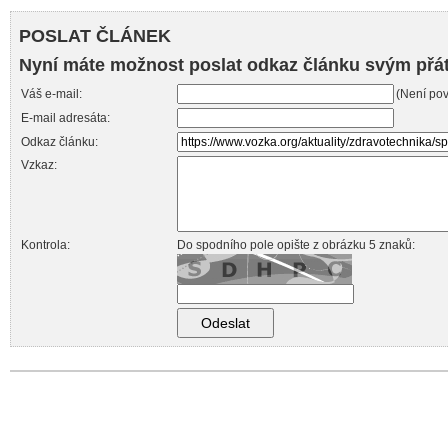
POSLAT ČLÁNEK
Nyní máte možnost poslat odkaz článku svým přá
Váš e-mail:
(Není pov
E-mail adresáta:
Odkaz článku:
Vzkaz:
Kontrola:
Do spodního pole opište z obrázku 5 znaků: