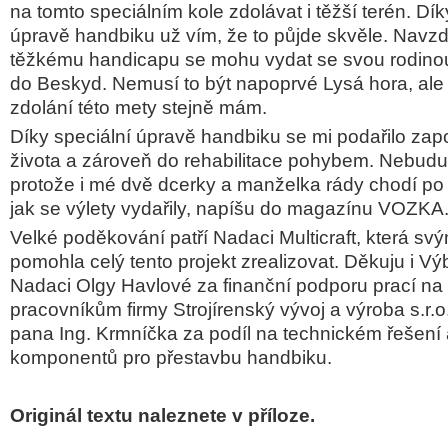
na tomto speciálním kole zdolávat i těžší terén. D
úpravě handbiku už vím, že to půjde skvěle. Navz
těžkému handicapu se mohu vydat se svou rodinou 
do Beskyd. Nemusí to být napoprvé Lysá hora, al
zdolání této mety stejně mám.
Díky speciální úpravě handbiku se mi podařilo zapo
života a zároveň do rehabilitace pohybem. Nebud
protože i mé dvě dcerky
a manželka rády chodí po
jak se výlety vydařily, napíšu do magazínu VOZKA
Velké poděkování patří Nadaci Multicraft, která sv
pomohla celý tento projekt zrealizovat. Děkuju i Vý
Nadaci Olgy Havlové za finanční podporu prací na
pracovníkům firmy Strojírenský vývoj a výroba s.r.
pana Ing. Krmníčka za podíl na technickém řešení
komponentů pro přestavbu handbiku.
Originál textu naleznete v příloze.