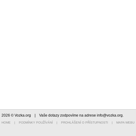
2026 © Vozka.org
| Vaše dotazy zodpovíme na adrese
info@vozka.org
.
HOME
|
PODMÍNKY POUŽÍVÁNÍ
|
PROHLÁŠENÍ O PŘÍSTUPNOSTI
|
MAPA WEBU