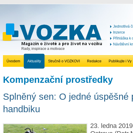
Jednotlivá č
Inzerce
Přihláška k
Návštěvní k
Rady, inspirace a motivace
Úvodem
Aktuality
Stručně o VOZKOVI
Redakce
Publikujte i Vy
Kompenzační prostředky
Splněný sen: O jedné úspěšné 
handbiku
23. ledna 2019,