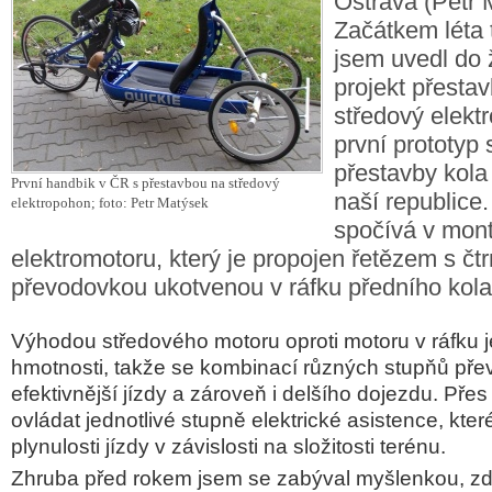
Ostrava (Petr 
Začátkem léta 
jsem uvedl do 
projekt přesta
středový elekt
první prototyp 
přestavby kola
První handbik v ČR s přestavbou na středový
naší republice
elektropohon; foto: Petr Matýsek
spočívá v mont
elektromotoru, který je propojen řetězem s čt
převodovkou ukotvenou v ráfku předního kola
Výhodou středového motoru oproti motoru v ráfku je
hmotnosti, takže se kombinací různých stupňů př
efektivnější jízdy a zároveň i delšího dojezdu. Přes 
ovládat jednotlivé stupně elektrické asistence, kte
plynulosti jízdy
v závislosti na složitosti terénu.
Zhruba před rokem jsem se zabýval myšlenkou, z