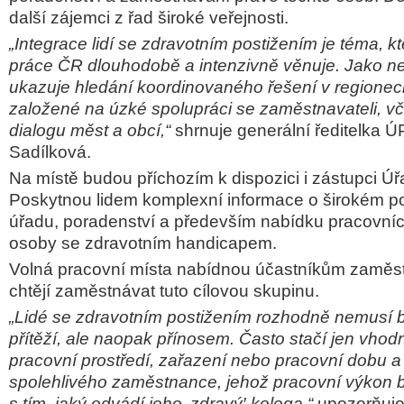
další zájemci z řad široké veřejnosti.
„Integrace lidí se zdravotním postižením je téma, 
práce ČR dlouhodobě a intenzivně věnuje. Jako nej
ukazuje hledání koordinovaného řešení v regionech
založené na úzké spolupráci se zaměstnavateli, vč
dialogu měst a obcí,“
shrnuje generální ředitelka Ú
Sadílková.
Na místě budou příchozím k dispozici i zástupci Ú
Poskytnou lidem komplexní informace o širokém por
úřadu, poradenství a především nabídku pracovních 
osoby se zdravotním handicapem.
Volná pracovní místa nabídnou účastníkům zaměstn
chtějí zaměstnávat tuto cílovou skupinu.
„Lidé se zdravotním postižením rozhodně nemusí bý
přítěží, ale naopak přínosem. Často stačí jen vhod
pracovní prostředí, zařazení nebo pracovní dobu a
spolehlivého zaměstnance, jehož pracovní výkon 
s tím, jaký odvádí jeho ‚zdravý′ kolega,“
upozorňuje 