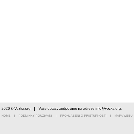
2026 © Vozka.org
| Vaše dotazy zodpovíme na adrese
info@vozka.org
.
HOME
|
PODMÍNKY POUŽÍVÁNÍ
|
PROHLÁŠENÍ O PŘÍSTUPNOSTI
|
MAPA WEBU