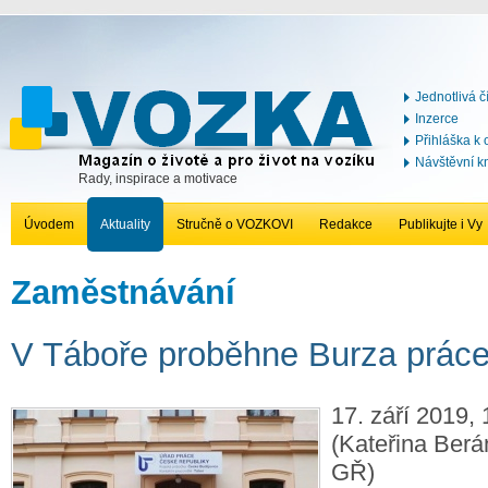
Jednotlivá č
Inzerce
Přihláška k
Návštěvní k
Rady, inspirace a motivace
Úvodem
Aktuality
Stručně o VOZKOVI
Redakce
Publikujte i Vy
Zaměstnávání
V Táboře proběhne Burza prác
17. září 2019, 
(Kateřina Ber
GŘ)