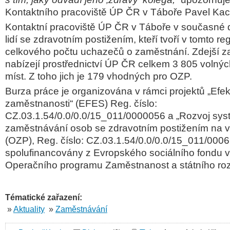
Kontaktního pracoviště ÚP ČR v Táboře Pavel Ka
Kontaktní pracoviště ÚP ČR v Táboře v současné 
lidí se zdravotním postižením, kteří tvoří v tomto r
celkového počtu uchazečů o zaměstnání. Zdejší z
nabízejí prostřednictví ÚP ČR celkem 3 805 volný
míst. Z toho jich je 179 vhodných pro OZP.
Burza práce je organizována v rámci projektů „Efek
zaměstnanosti“ (EFES) Reg. číslo:
CZ.03.1.54/0.0/0.0/15_011/0000056 a „Rozvoj sy
zaměstnávání osob se zdravotním postižením na v
(OZP), Reg. číslo: CZ.03.1.54/0.0/0.0/15_011/0006
spolufinancovány z Evropského sociálního fondu v
Operačního programu Zaměstnanost a státního ro
Tématické zařazení:
»
Aktuality
»
Zaměstnávání