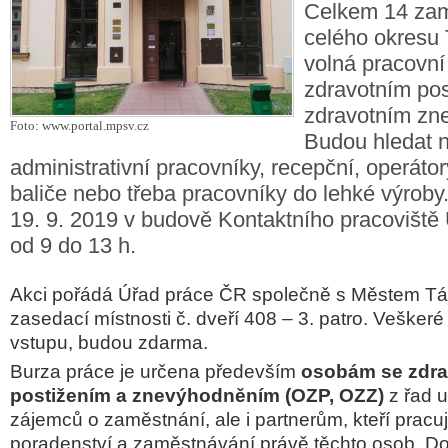
Celkem 14 zam
celého okresu
volná pracovní
zdravotním po
zdravotním zn
Foto: www.portal.mpsv.cz
Budou hledat n
administrativní pracovníky, recepční, operátor
baliče nebo třeba pracovníky do lehké výrob
19. 9. 2019 v budově Kontaktního pracovišt
od 9 do 13 h.
Akci pořádá Úřad práce ČR společně s Městem Tá
zasedací místnosti č. dveří 408 – 3. patro. Veškeré
vstupu, budou zdarma.
Burza práce je určena především
osobám se zdra
postižením a znevýhodněním (OZP, OZZ)
z řad 
zájemců o zaměstnání, ale i partnerům, kteří pracují
poradenství a zaměstnávání právě těchto osob. Do