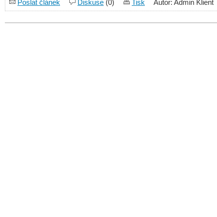
Poslat článek
Diskuse
(0)
Tisk
Autor: Admin Klient