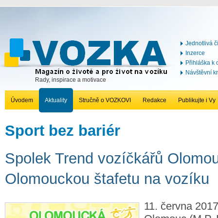
Jednotlivá č
Inzerce
Přihláška k
Návštěvní k
Rady, inspirace a motivace
Úvodem
Aktuality
Stručně o VOZKOVI
Redakce
Publikujte i Vy
Sport bez bariér
Spolek Trend vozíčkářů Olomo
Olomouckou štafetu na vozíku
11. června 2017