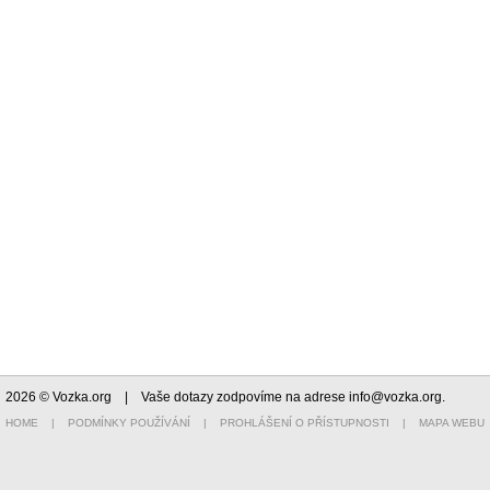
2026 © Vozka.org
| Vaše dotazy zodpovíme na adrese
info@vozka.org
.
HOME
|
PODMÍNKY POUŽÍVÁNÍ
|
PROHLÁŠENÍ O PŘÍSTUPNOSTI
|
MAPA WEBU