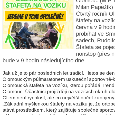
Olomouc (M.P. 
Milan Papežík)
Čtvrtý ročník 
štafety na vozík
června v 9 hodi
probíhat ve Sm
sadech, Rudolfo
Štafeta se poje
nonstop (přes 
bude v 9 hodin následujícího dne.
Jak už je to pár posledních let tradicí, i letos se de
Olomouckým
půlmaratonem uskuteční sportovně-k
Olomoucká štafeta na vozíku, kterou
pořádá Trend
Olomouc. Účastníci projíždějí na vozících okruh d
Cílem není rychlost, ale co největší počet zapojený
„Základní myšlenkou štafety na vozíku je, že ortop
stává prostředkem, který zajišťuje
společné sportov