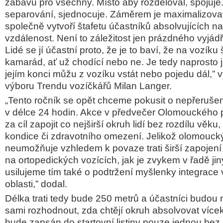
zábavu pro všechny. Místo aby rozděloval, spojuje
separování,
sjednocuje. Záměrem je maximalizovat p
společně vytvoří štafetu účastníků
absolvujících n
vzdálenost. Není to záležitost jen prázdného vyjád
Lidé se jí účastní proto, že je to
baví, že na vozíku š
kamarád, ať už chodící nebo ne. Je tedy naprosto j
jejím konci můžu z vozíku vstát nebo pojedu dál,” v
výboru Trendu vozíčkářů
Milan Langer.
„Tento ročník se opět chceme pokusit o nepřerušen
v délce 24 hodin. Akce v předvečer
Olomouckého 
za cíl zapojit co nejširší okruh lidí bez rozdílu věku
kondice
či zdravotního omezení. Jelikož olomouck
neumožňuje vzhledem k povaze trati širší
zapojení
na ortopedických vozících, jak je zvykem v řadě ji
usilujeme tím také o podtržení
myšlenky integrace 
oblasti,” dodal.
Délka trati tedy bude 250 metrů a účastníci budou 
sami rozhodnout, zda chtějí okruh
absolvovat více
bude zapsán do startovní listiny pouze jednou bez