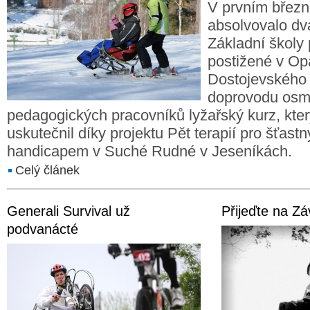
V prvním břez
absolvovalo dv
Základní školy 
postižené v Op
Dostojevského u
doprovodu osm
pedagogických pracovníků lyžařský kurz, kter
uskutečnil díky projektu Pět terapií pro šťastn
handicapem v Suché Rudné v Jeseníkách.
Celý článek
Generali Survival už
Přijeďte na Z
podvanácté