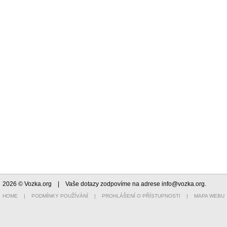
2026 © Vozka.org
| Vaše dotazy zodpovíme na adrese
info@vozka.org
.
HOME
|
PODMÍNKY POUŽÍVÁNÍ
|
PROHLÁŠENÍ O PŘÍSTUPNOSTI
|
MAPA WEBU