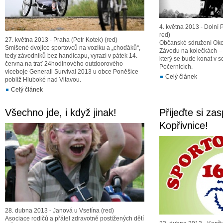
4. května 2013 - Dolní 
red)
27. května 2013 - Praha (Petr Kotek) (red)
Občanské sdružení Okol
Smíšené dvojice sportovců na vozíku a „choďáků“,
Závodu na kolečkách 
tedy závodníků bez handicapu, vyrazí v pátek 14.
který se bude konat v s
června na trať 24hodinového outdoorového
Počernicích.
víceboje Generali Survival 2013 u obce Poněšice
Celý článek
poblíž Hluboké nad Vltavou.
Celý článek
Všechno jde, i když jinak!
Přijeďte si za
Kopřivnice!
28. dubna 2013 - Janová u Vsetína (red)
Asociace rodičů a přátel zdravotně postižených dětí