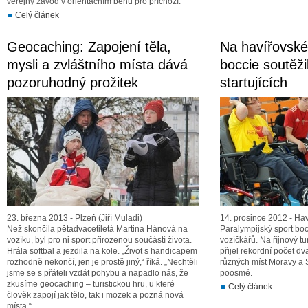
veřejný závod v orientačním běhu pro příchozí.
Celý článek
Geocaching: Zapojení těla,
Na havířovské
mysli a zvláštního místa dává
boccie soutěži
pozoruhodný prožitek
startujících
23. března 2013 - Plzeň (Jiří Muladi)
14. prosince 2012 - Haví
Než skončila pětadvacetiletá Martina Hánová na
Paralympijský sport bo
vozíku, byl pro ni sport přirozenou součástí života.
vozíčkářů. Na říjnový t
Hrála softbal a jezdila na kole. „Život s handicapem
přijel rekordní počet dva
rozhodně nekončí, jen je prostě jiný,“ říká. „Nechtěli
různých míst Moravy a 
jsme se s přáteli vzdát pohybu a napadlo nás, že
poosmé.
zkusíme geocaching – turistickou hru, u které
Celý článek
člověk zapojí jak tělo, tak i mozek a pozná nová
místa.“