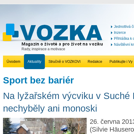
Jednotlivá č
Inzerce
Přihláška k
Návštěvní k
Rady, inspirace a motivace
Úvodem
Aktuality
Stručně o VOZKOVI
Redakce
Publikujte i Vy
Sport bez bariér
Na lyžařském výcviku v Suché
nechyběly ani monoski
26. června 201
(Silvie Häuser