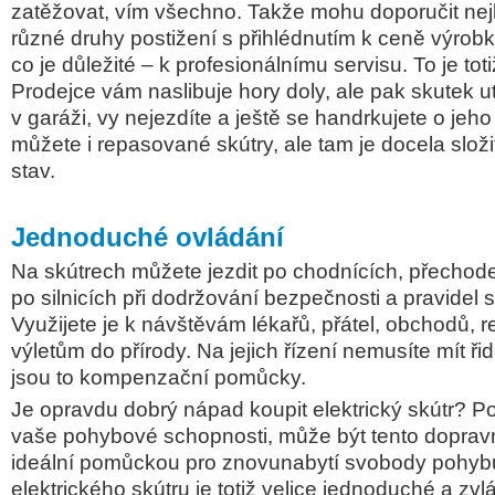
zatěžovat, vím všechno. Takže mohu doporučit nejl
různé druhy postižení s přihlédnutím k ceně výrobk
co je důležité – k profesionálnímu servisu. To je to
Prodejce vám naslibuje hory doly, ale pak skutek ute
v garáži, vy nejezdíte a ještě se handrkujete o jeh
můžete i repasované skútry, ale tam je docela složi
stav.
Jednoduché ovládání
Na skútrech můžete jezdit po chodnících, přechod
po silnicích při dodržování bezpečnosti a pravidel s
Využijete je k návštěvám lékařů, přátel, obchodů, r
výletům do přírody. Na jejich řízení nemusíte mít ři
jsou to kompenzační pomůcky.
Je opravdu dobrý nápad koupit elektrický skútr? P
vaše pohybové schopnosti, může být tento dopravn
ideální pomůckou pro znovunabytí svobody pohyb
elektrického skútru je totiž velice jednoduché a zv