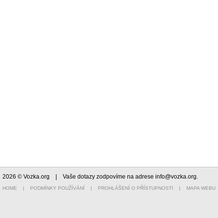
2026 © Vozka.org
| Vaše dotazy zodpovíme na adrese
info@vozka.org
.
HOME
|
PODMÍNKY POUŽÍVÁNÍ
|
PROHLÁŠENÍ O PŘÍSTUPNOSTI
|
MAPA WEBU