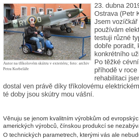
23. dubna 2019
Ostrava (Petr 
Jsem vozíčkář 
používám elektr
testuji různé 
dobře poradit, 
konkrétního už
Po těžké cévn
Autor na tříkolovém skútru v exteriéru; foto: archiv
příhodě v roce
Petra Korbeláře
rehabilitaci js
dostal ven právě díky tříkolovému elektrickém
té doby jsou skútry mou vášní.
Věnuju se jenom kvalitním výrobkům od evropský
amerických výrobců, čínskou produkcí se nezabý
O technických parametrech, kterými vás ale nebud