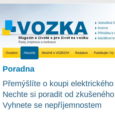
Jednotlivá č
Inzerce
Přihláška k
Návštěvní k
Rady, inspirace a motivace
Úvodem
Aktuality
Stručně o VOZKOVI
Redakce
Publikujte i Vy
Poradna
Přemýšlíte o koupi elektrického
Nechte si poradit od zkušeného 
Vyhnete se nepříjemnostem