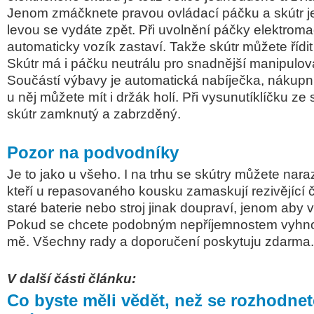
Jenom zmáčknete pravou ovládací páčku a skútr j
levou se vydáte zpět. Při uvolnění páčky elektrom
automaticky vozík zastaví. Takže skútr můžete řídi
Skútr má i páčku neutrálu pro snadnější manipulov
Součástí výbavy je automatická nabíječka, nákupní
u něj můžete mít i držák holí. Při vysunutíklíčku ze 
skútr zamknutý a zabrzděný.
Pozor na podvodníky
Je to jako u všeho. I na trhu se skútry můžete nara
kteří u repasovaného kousku zamaskují rezivějící čá
staré baterie nebo stroj jinak doupraví, jenom aby 
Pokud se chcete podobným nepříjemnostem vyhnou
mě. Všechny rady a doporučení poskytuju zdarma.
V další části článku:
Co byste měli vědět, než se rozhodnet