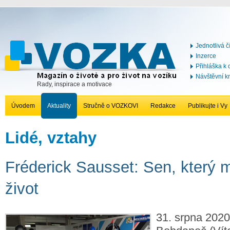
Jednotlivá č
Inzerce
Přihláška k
Návštěvní k
Rady, inspirace a motivace
Úvodem
Aktuality
Stručně o VOZKOVI
Redakce
Publikujte i Vy
Lidé, vztahy
Fréderick Sausset: Sen, který m
život
31. srpna 2020