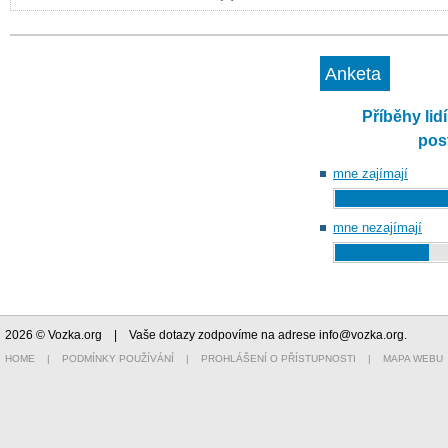
Anketa
Příběhy lid
pos
mne zajímají
mne nezajímají
2026 © Vozka.org
| Vaše dotazy zodpovíme na adrese
info@vozka.org
.
HOME
|
PODMÍNKY POUŽÍVÁNÍ
|
PROHLÁŠENÍ O PŘÍSTUPNOSTI
|
MAPA WEBU