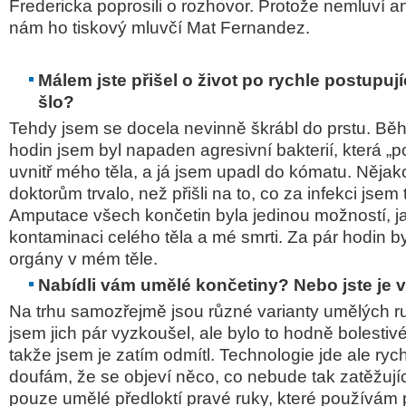
Fredericka poprosili o rozhovor. Protože nemluví an
nám ho tiskový mluvčí Mat Fernandez.
Málem jste přišel o život po rychle postupujíc
šlo?
Tehdy jsem se docela nevinně škrábl do prstu. B
hodin jsem byl napaden agresivní bakterií, která „
uvnitř mého těla, a já jsem upadl do kómatu. Nějak
doktorům trvalo, než přišli na to, co za infekci jsem t
Amputace všech končetin byla jedinou možností, ja
kontaminaci celého těla a mé smrti. Za pár hodin by
orgány v mém těle.
Nabídli vám umělé končetiny? Nebo jste je 
Na trhu samozřejmě jsou různé varianty umělých r
jsem jich pár vyzkoušel, ale bylo to hodně bolestivé
takže jsem je zatím odmítl. Technologie jde ale ryc
doufám, že se objeví něco, co nebude tak zatěžují
pouze umělé předloktí pravé ruky, které používám př