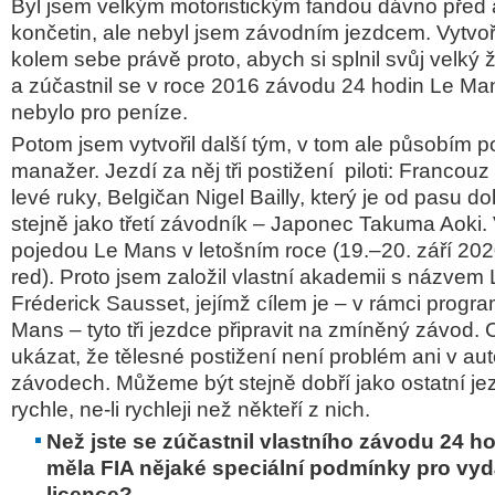
Byl jsem velkým motoristickým fandou dávno před
končetin, ale nebyl jsem závodním jezdcem. Vytvoři
kolem sebe právě proto, abych si splnil svůj velký ži
a zúčastnil se v roce 2016 závodu 24 hodin Le M
nebylo pro peníze.
Potom jsem vytvořil další tým, v tom ale působím 
manažer. Jezdí
za něj tři postižení piloti: Francou
levé ruky, Belgičan Nigel Bailly, který je od pasu do
stejně jako třetí závodník – Japonec Takuma Aoki. V
pojedou Le Mans v letošním roce (19.–20. září 202
red).
Proto jsem založil vlastní akademii s názvem L
Fréderick Sausset, jejímž cílem je – v rámci prog
Mans – tyto tři jezdce připravit na zmíněný závod
ukázat, že tělesné postižení není problém ani v a
závodech. Můžeme být stejně dobří jako ostatní jezd
rychle, ne-li rychleji než někteří z nich.
Než jste se zúčastnil vlastního závodu 24 h
měla FIA nějaké speciální podmínky pro vyd
licence?