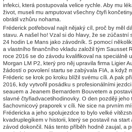
infekci, která postupovala velice rychle. Aby mu léka
život, museli mu amputovat všechny čtyři končetin
obrátil vzhůru nohama.
Fréderick potřeboval najít nějaký cíl, proč by měl dá
stavu. A našel ho! Vzal si do hlavy, že se zúčastn
24 hodin Le Mans jako závodník. S pomocí několi
a vlastního finančního vkladu založil tým Sausset
roce 2016 se
do závodu kvalifikoval na speciálně
Morgan LM P2, který pro něj upravila firma Ligier 
žádostí o povolení startu se zabývala FIA, a když 
Fréderic se krok po kroku blížil svému cíli. A pak př
2016, kdy vytvořil posádku s profesionálními jezdc
seauem a Jeanem Bernardem Bouvetem
a postavi
slavné čtyřiadvacetihodinovky. O den později jeho
šachovnicový praporek v cíli. Ne sice na prvním mís
Frédericka
a jeho spolujezdce to bylo velké vítězst
kvadruplegikem v historii, který se postavil na start
závod dokončil. Nás tento příběh hodně zaujal, a p