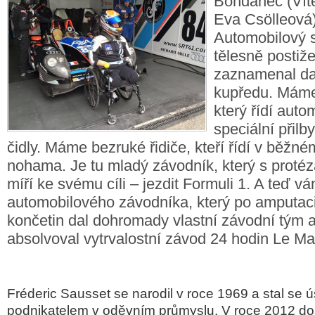
Bohdaneč (Vít
Eva Csölleová
Automobilový s
tělesně postiž
zaznamenal dal
kupředu. Máme
který řídí aut
speciální přil
čidly. Máme bezruké řidiče, kteří řídí v běžn
nohama. Je tu mladý závodník, který s proté
míří ke svému cíli – jezdit Formuli 1. A teď 
automobilového závodníka, který po amputac
končetin dal dohromady vlastní závodní tým 
absolvoval vytrvalostní závod 24 hodin Le Ma
Fréderic Sausset se narodil v roce 1969 a stal se
podnikatelem v oděvním průmyslu. V roce 2012 dost