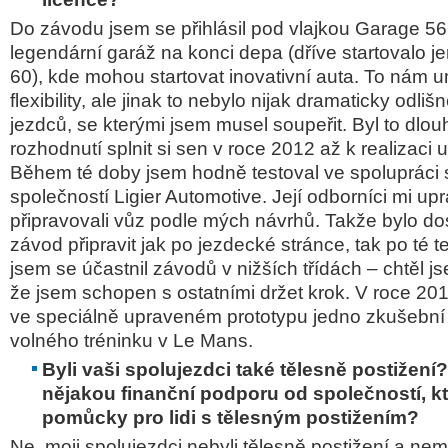
Do závodu jsem se přihlásil pod vlajkou Garage 56,
legendární garáž na konci depa (dříve startovalo j
60), kde mohou startovat inovativní auta. To nám u
flexibility, ale jinak to nebylo nijak dramaticky odli
jezdců, se kterými jsem musel soupeřit. Byl to dlo
rozhodnutí splnit si sen v roce 2012 až k realizaci u
Během té doby jsem hodně testoval ve spolupráci 
společností Ligier Automotive. Její odborníci mi upr
připravovali vůz podle mých návrhů. Takže bylo do
závod připravit jak po jezdecké stránce, tak po té 
jsem se účastnil závodů v nižších třídách – chtěl j
že jsem schopen s ostatními držet krok. V roce 201
ve speciálně upraveném prototypu jedno zkušebn
volného tréninku v Le Mans.
Byli vaši spolujezdci také tělesně postižení?
nějakou finanční podporu od společností, kt
pomůcky pro lidi s tělesným postižením?
Ne, moji spolujezdci nebyli tělesně postižení a ne