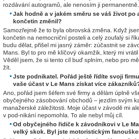
rozdávání autogramů, ale nenosím ji permanentně.
Jak hodně a v jakém směru se váš život po
končetin změnil?
Samozřejmě že to byla obrovská změna. Když jsem
končetin na nemocniční posteli a celý zoufalý si řík
budu dělat, přišel mi jasný záměr: zúčastnit se zá
Mans. Byl to pro mě klíčový okamžik, který mi vrátil
Věděl jsem, že si tento cíl buď splním, nebo pro m
žít.
Jste podnikatel. Pořád ještě řídíte svoji fi
vaše účast v Le Mans získat více zákazníků
Ano, pořád jsem šéfem své firmy a dělám úplně vš
obyčejného zásobování obchodů – jezdím svým k
manažerské záležitosti. Moje účast v závodě mi al
v pod-nikání nepomohla. To ale nebyl můj cíl.
Od obyčejného řidiče k závodníkovi v Le Ma
velký skok. Byl jste motoristickým fanouške