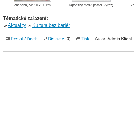
Zasněná, olej 50 x 60 cm
Japonský motiv, pastel (výřez)
Zá
Tématické zařazení:
»
Aktuality
»
Kultura bez bariér
Poslat článek
Diskuse
(0)
Tisk
Autor: Admin Klient