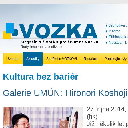
Jednotlivá č
Inzerce
Přihláška k
Návštěvní k
Rady, inspirace a motivace
Úvodem
Aktuality
Stručně o VOZKOVI
Redakce
Publikujte i Vy
Kultura bez bariér
Galerie UMÚN: Hironori Koshoj
27. října 2014,
(hk)
Již několik let