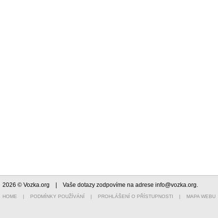
2026 © Vozka.org
| Vaše dotazy zodpovíme na adrese
info@vozka.org
.
HOME
|
PODMÍNKY POUŽÍVÁNÍ
|
PROHLÁŠENÍ O PŘÍSTUPNOSTI
|
MAPA WEBU