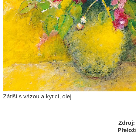
Zátiší s vázou a kyticí, olej
Zdroj
Přelož