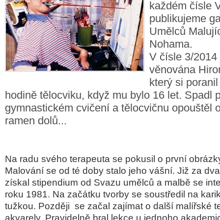
každém čísle 
publikujeme gal
Umělců Malujíc
Nohama.
V čísle 3/2014 
věnována Hiro
který si poranil
hodině tělocviku, když mu bylo 16 let. Spadl p
gymnastickém cvičení a tělocvičnu opouštěl 
ramen dolů...
Na radu svého terapeuta se pokusil o první obrázk
Malování se od té doby stalo jeho vášní. Již za dv
získal stipendium od Svazu umělců a malbě se int
roku 1981. Na začátku tvorby se soustředil na kar
tužkou. Později se za
čal zajímat o další malířské t
akvarely. Pravidelně bral lekce u jednoho akademi