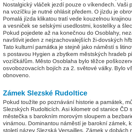
Nostalgický vláček jezdí pouze o víkendech. Vaši 
na vozíčku je nutné ohlásit předem. O jízdu je obr
Pomalá jízda klikatou tratí vede kouzelnou krajinou 
a vesniček se selskými usedlostmi, kostelíky a šlec
Pokud pojedete až na konečnou do Osoblahy, ne
navštívit jeden z nejzachovalejších ži-dovských hř
Tato kulturní památka je stejně jako náměstí s liti
s postavou Hygien a zbytkem městských hradeb př
vozíčkářům. Město Osoblaha bylo těžce poškozeno
osvobozovacích bojích za 2. světové války. Bylo 
obnoveno.
Zámek Slezské Rudoltice
Pokud toužíte po poznávání historie a památek, mů
Slezských Rudolticích. Asi kilometr od stanice ČD 
městečka s barokním morovým sloupem a bezbar
vinárnou. Dominantou náměstí je barokní zámek, kt
století název Slezská Versailles. Zámek v dobách 