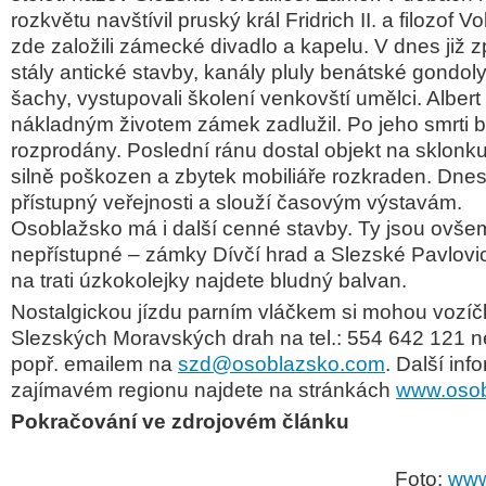
rozkvětu navštívil pruský král Fridrich II. a filozof V
zde založili zámecké divadlo a kapelu. V dnes již 
stály antické stavby, kanály pluly benátské gondoly
šachy, vystupovali školení venkovští umělci. Albert
nákladným životem zámek zadlužil. Po jeho smrti b
rozprodány. Poslední ránu dostal objekt na sklonku
silně poškozen a zbytek mobiliáře rozkraden. Dne
přístupný veřejnosti a slouží časovým výstavám.
Osoblažsko má i další cenné stavby. Ty jsou ovšem
nepřístupné – zámky Dívčí hrad a Slezské Pavlovi
na trati úzkokolejky najdete bludný balvan.
Nostalgickou jízdu parním vláčkem si mohou vozíčk
Slezských Moravských drah na tel.: 554 642 121 
popř. emailem na
szd@osoblazsko.com
. Další in
zajímavém regionu najdete na stránkách
www.oso
Pokračování ve zdrojovém článku
Foto:
www