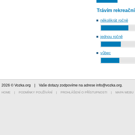
Trávím rekreačn
několikrát ročně
jednou ročně
vůbec
2026 © Vozka.org
| Vaše dotazy zodpovíme na adrese
info@vozka.org
.
HOME
|
PODMÍNKY POUŽÍVÁNÍ
|
PROHLÁŠENÍ O PŘÍSTUPNOSTI
|
MAPA WEBU