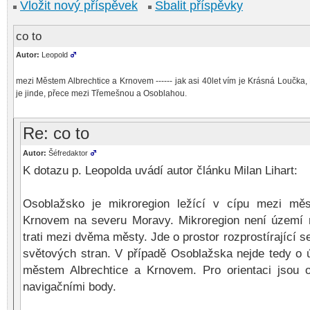
Vložit nový příspěvek
Sbalit příspěvky
co to
Autor:
Leopold
mezi Městem Albrechtice a Krnovem ------ jak asi 40let vím je Krásná Loučka,
je jinde, přece mezi Třemešnou a Osoblahou.
Re: co to
Autor:
Šéfredaktor
K dotazu p. Leopolda uvádí autor článku Milan Lihart:
Osoblažsko je mikroregion ležící v cípu mezi měs
Krnovem na severu Moravy. Mikroregion není území n
trati mezi dvěma městy. Jde o prostor rozprostírající 
světových stran. V případě Osoblažska nejde tedy o 
městem Albrechtice a Krnovem. Pro orientaci jsou
navigačními body.