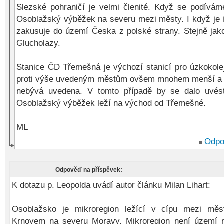
Slezské pohraničí je velmi členité. Když se podívá
Osoblažský výběžek na severu mezi městy. I když je i
zakusuje do území Česka z polské strany. Stejně jak
Glucholazy.
Stanice ČD Třemešná je výchozí stanicí pro úzkokole
proti výše uvedeným městům ovšem mnohem menší a 
nebývá uvedena. V tomto případě by se dalo uvést
Osoblažský výběžek leží na východ od Třemešné.
ML
Odpo
Odpověď na příspěvek:
K dotazu p. Leopolda uvádí autor článku Milan Lihart:
Osoblažsko je mikroregion ležící v cípu mezi měs
Krnovem na severu Moravy. Mikroregion není území n