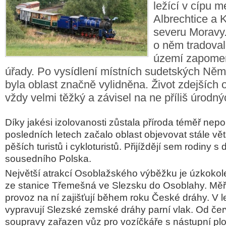
ležící v cípu 
Albrechtice a
severu Moravy.
o něm tradoval
území zapome
úřady. Po vysídlení místních sudetských Něm
byla oblast značně vylidněna. Život zdejších 
vždy velmi těžký a závisel na ne příliš úrodn
Díky jakési izolovanosti zůstala příroda téměř nep
posledních letech začalo oblast objevovat stále vě
pěších turistů i cykloturistů. Přijíždějí sem rodiny s
sousedního Polska.
Největší atrakcí Osoblažského výběžku je úzkokole
ze stanice Třemešná ve Slezsku do Osoblahy. Měř
provoz na ní zajišťují během roku České dráhy. V l
vypravují Slezské zemské dráhy parní vlak. Od čer
soupravy zařazen vůz pro vozíčkáře s nástupní plo