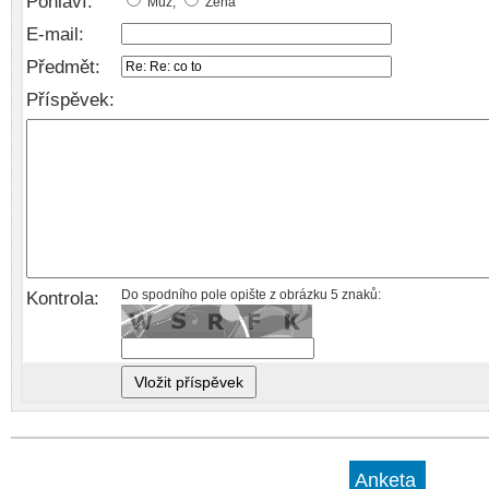
Pohlaví:
Muž,
Žena
E-mail:
Předmět:
Příspěvek:
Kontrola:
Do spodního pole opište z obrázku 5 znaků:
Anketa