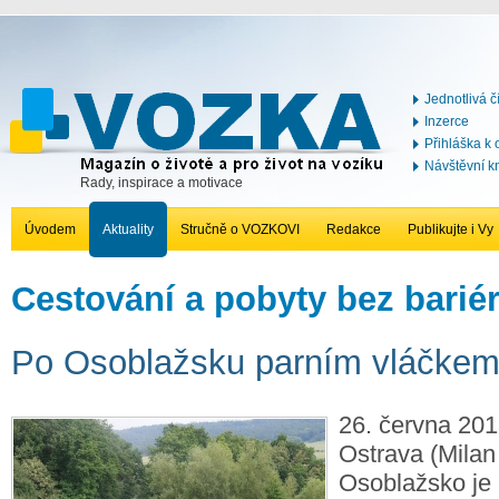
Jednotlivá č
Inzerce
Přihláška k
Návštěvní k
Rady, inspirace a motivace
Úvodem
Aktuality
Stručně o VOZKOVI
Redakce
Publikujte i Vy
Cestování a pobyty bez barié
Po Osoblažsku parním vláčke
26. června 201
Ostrava (Milan 
Osoblažsko je 