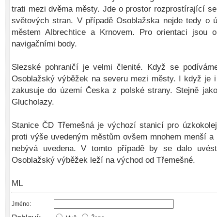
trati mezi dvěma městy. Jde o prostor rozprostírající s
světových stran. V případě Osoblažska nejde tedy o ú
městem Albrechtice a Krnovem. Pro orientaci jsou 
navigačními body.
Slezské pohraničí je velmi členité. Když se podívá
Osoblažský výběžek na severu mezi městy. I když je i 
zakusuje do území Česka z polské strany. Stejně jak
Glucholazy.
Stanice ČD Třemešná je výchozí stanicí pro úzkokole
proti výše uvedeným městům ovšem mnohem menší a 
nebývá uvedena. V tomto případě by se dalo uvést 
Osoblažský výběžek leží na východ od Třemešné.
ML
Jméno: