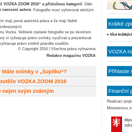
ěž VOZKA ZOOM 2016“ a příslušnou kategorií
. Dále
m narození autora
. Fotografie musí vyhovovat etickým
iím mají jasná autorská práva a že mají řádně
Krátké zp
 zobrazených.
nu Vozka. Veškeré zaslané fotografie se po skončení
Více krátkýc
erý si vyhrazuje právo snímky využívat a prezentovat
vyhrazuje právo změnit pravidla soutěže.
© Copyright 2016 | Všechna práva vyhrazena
VOZKA na 
Redakce magazínu VOZKA
Přihlaste
?
Máte snímky v „šuplíku“?
osoutěže VOZKA ZOOM 2016
se nejen svým známým
Finanční 
Realizaci pro
Ministerstvo z