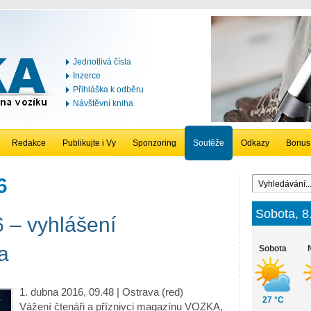
Jednotlivá čísla
Inzerce
Přihláška k odběru
Návštěvní kniha
Redakce
Publikujte i Vy
Sponzoring
Soutěže
Odkazy
Bonus
6
Sobota, 8
– vyhlášení
a
Sobota
1. dubna 2016, 09.48 | Ostrava (red)
27 °C
Vážení čtenáři a příznivci magazínu VOZKA,