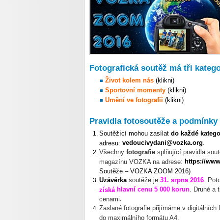
Fotografická soutěž má tři katego
Život kolem nás
(klikni)
Sportovní momenty
(klikni)
Umění ve fotografii
(klikni)
Pravidla fotosoutěže a podmínky 
Soutěžící mohou zasílat
do každé kateg
vedoucivydani@vozka.org
.
adresu:
Všechny
fotografie
splňující pravidla sou
https://ww
magazínu VOZKA na adrese:
Soutěže – VOZKA ZOOM 2016)
Uzávěrka
soutěže
je
31. srpna 2016
. Pot
hlavní cenu 5 000 korun
.
Druhé a 
získá
.
cenami
Zaslané fotografie přijímáme v digitálních 
do maximálního formátu A4.