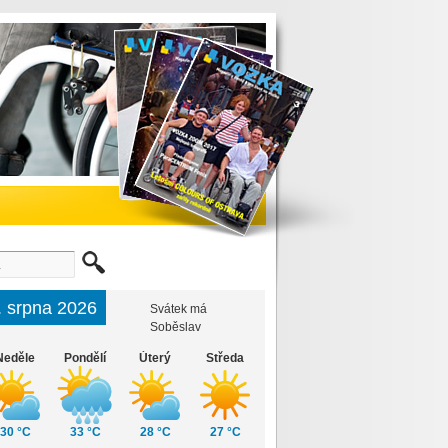
. srpna 2026
Svátek má
Soběslav
Neděle
Pondělí
Úterý
Středa
30 °C
33 °C
28 °C
27 °C