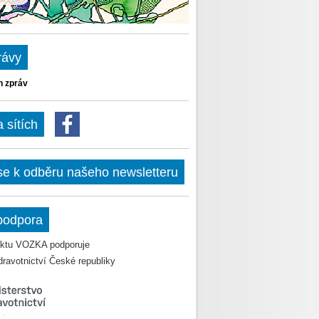
rávy
h zpráv
sítích
 se k odběru našeho newsletteru
podpora
jektu VOZKA podporuje
dravotnictví České republiky