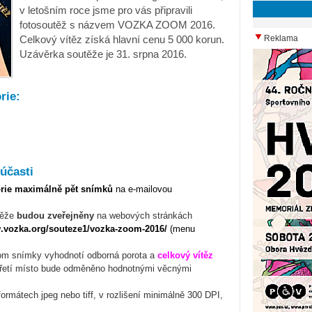
v letošním roce jsme pro vás připravili
fotosoutěž s názvem VOZKA ZOOM 2016.
Celkový vítěz získá hlavní cenu 5 000 korun.
Reklama
Uzávěrka soutěže je 31. srpna 2016.
rie:
účasti
orie maximálně pět snímků
na e-mailovou
těže
budou zveřejněny
na webových stránkách
w.vozka.org/souteze1/vozka-zoom-2016/
(menu
om snímky vyhodnotí odborná porota a
celkový vítěz
třetí místo bude odměněno hodnotnými věcnými
formátech jpeg nebo tiff, v rozlišení minimálně 300 DPI,