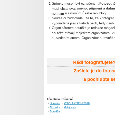
Snímky musejí být označeny:
„Fotosout
jméno, příjmení a datu
musí obsahovat
a zákonům České republiky.
normám
Soutěžící zodpovídají za to, že k fotograf
vypořádána práva třetích osob, tedy osob
Organizátorem soutěže je redakce magazí
soutěže stávají majetkem organizátora, kt
s uvedením autora. Organizátor si rovněž 
Rádi fotografujete
Zašlete je do fot
a pochlubte 
Tématické zařazení:
»
Soutěže
»
VOZKA ZOOM 2016
»
Aktuality
»
Volný čas
»
Soutěže