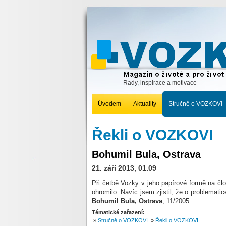
Rady, inspirace a motivace
Úvodem
Aktuality
Stručně o VOZKOVI
Řekli o VOZKOVI
Bohumil Bula, Ostrava
21. září 2013, 01.09
Při četbě Vozky v jeho papírové formě na čl
ohromilo. Navíc jsem zjistil, že o problemat
Bohumil
Bula, Ostrava
, 11/2005
Tématické zařazení:
»
Stručně o VOZKOVI
»
Řekli o VOZKOVI