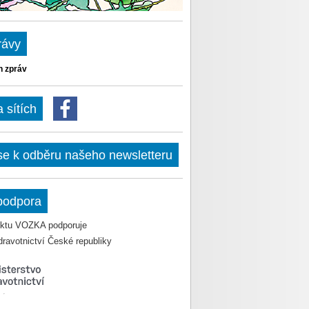
rávy
h zpráv
sítích
 se k odběru našeho newsletteru
podpora
jektu VOZKA podporuje
dravotnictví České republiky