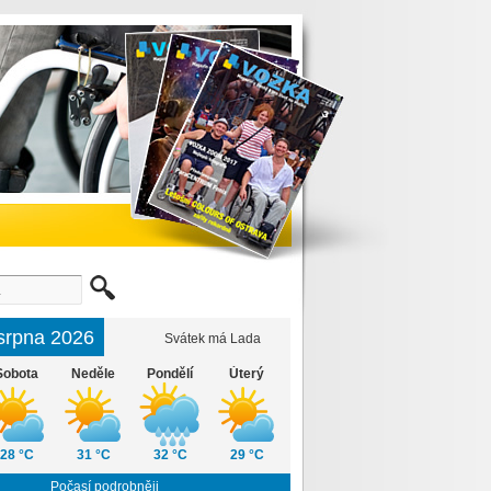
 srpna 2026
Svátek má Lada
Sobota
Neděle
Pondělí
Úterý
28 °C
31 °C
32 °C
29 °C
Počasí podrobněji