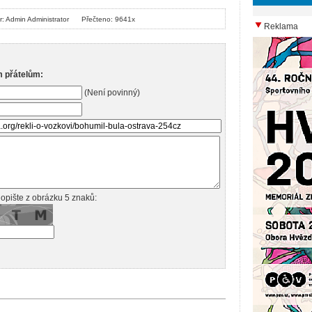
r: Admin Administrator
Přečteno: 9641x
Reklama
m přátelům:
(Není povinný)
opište z obrázku 5 znaků: