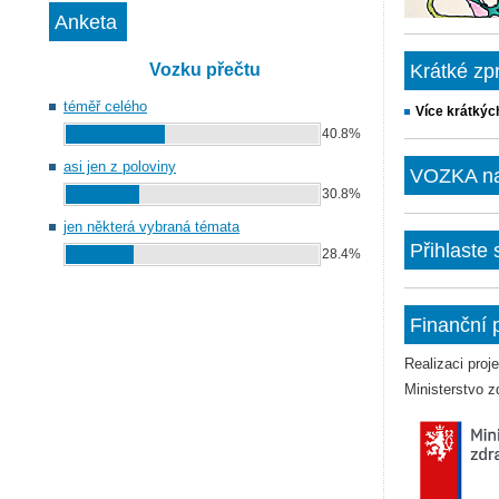
Anketa
Vozku přečtu
Krátké zp
téměř celého
Více krátkýc
40.8%
asi jen z poloviny
VOZKA na 
30.8%
jen některá vybraná témata
Přihlaste
28.4%
Finanční 
Realizaci pro
Ministerstvo z