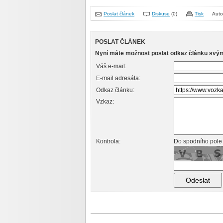
Poslat článek
Diskuse
(0)
Tisk
Auto
POSLAT ČLÁNEK
Nyní máte možnost poslat odkaz článku svý
Váš e-mail:
E-mail adresáta:
Odkaz článku:
Vzkaz:
Kontrola:
Do spodního pole 