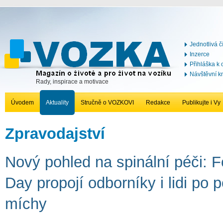
Jednotlivá č
Inzerce
Přihláška k
Návštěvní k
Rady, inspirace a motivace
Úvodem
Aktuality
Stručně o VOZKOVI
Redakce
Publikujte i Vy
Zpravodajství
Nový pohled na spinální péči: 
Day propojí odborníky i lidi po 
míchy