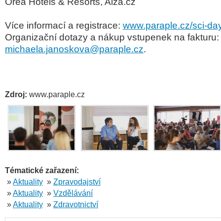
Orea Hotels & Resorts, Alza.cz
Více informací a registrace:
www.paraple.cz/sci-da
Organizační dotazy a nákup vstupenek na fakturu:
michaela.janoskova@paraple.cz
.
Zdroj:
www.paraple.cz
Tématické zařazení:
»
Aktuality
»
Zpravodajství
»
Aktuality
»
Vzdělávání
»
Aktuality
»
Zdravotnictví