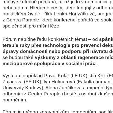
míchy skutečně pomáhá, ať už je to v nemocnici, při
nebo doma. Hledáme cesty, které fungují v odborné 
praktickém životě,“ říká Lenka Honzátková, prog
z Centra Paraple, které konferenci pořádá ve spol
společností pro míšní léze.
Fórum nabídne řadu konkrétních témat – od
spánk
terapie ruky přes technologie pro prevenci deku
úpravy domácnosti nebo podporu při návratu d
se budou také
výzkumy z oblasti regenerace míc
mezioborové spolupráce v sociální práci
.
Vystoupí například Pavel Kolář (LF UK), Jiří Kříž (
Zajacová (FF UK), Iva Holmerová (Fakulta humanitn
Univerzity Karlovy), Alena Jančíková a expertní 
odborníci z Centra Paraple i hosté s osobní zkuše
poraněním.
Fórum je určeno zdravotníkům, terapeutům, sociá