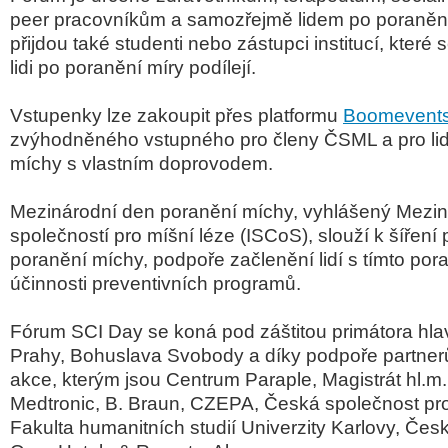
peer pracovníkům
a samozřejmě lidem po poranění
přijdou také studenti nebo zástupci institucí, které 
lidi po poranění míry podílejí.
Vstupenky lze zakoupit přes platformu
Boomevent
zvýhodněného vstupného pro členy ČSML a pro lid
míchy s vlastním doprovodem.
Mezinárodní den poranění míchy, vyhlášený Mezin
společností pro míšní léze (ISCoS), slouží k šířen
poranění míchy, podpoře začlenění lidí s tímto po
účinnosti preventivních programů.
Fórum SCI Day se koná pod záštitou primátora hl
Prahy, Bohuslava Svobody a díky podpoře partner
akce, kterým jsou Centrum Paraple, Magistrát hl.m.
Medtronic, B. Braun, CZEPA, Česká společnost pro
Fakulta humanitních studií Univerzity Karlovy, Čes