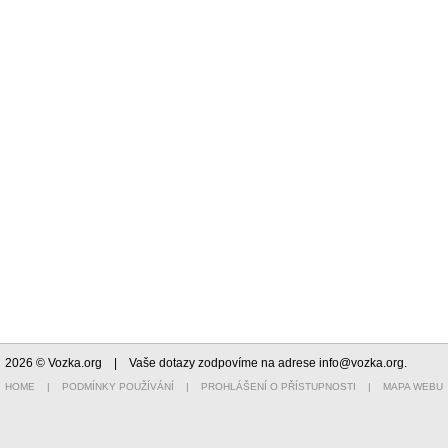
2026 © Vozka.org
| Vaše dotazy zodpovíme na adrese
info@vozka.org
.
HOME
|
PODMÍNKY POUŽÍVÁNÍ
|
PROHLÁŠENÍ O PŘÍSTUPNOSTI
|
MAPA WEBU