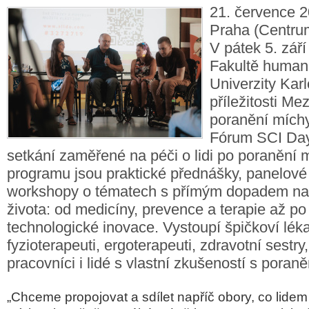
21. července 2
Praha (Centru
V pátek 5. zář
Fakultě humani
Univerzity Karl
příležitosti M
poranění mích
Fórum SCI Day
setkání zaměřené na péči o lidi po poranění 
programu jsou praktické přednášky, panelové
workshopy o tématech s přímým dopadem na k
života: od medicíny, prevence a terapie až po 
technologické inovace. Vystoupí špičkoví léka
fyzioterapeuti, ergoterapeuti, zdravotní sestry,
pracovníci i lidé s vlastní zkušeností s poran
„Chceme propojovat a sdílet napříč obory, co lide