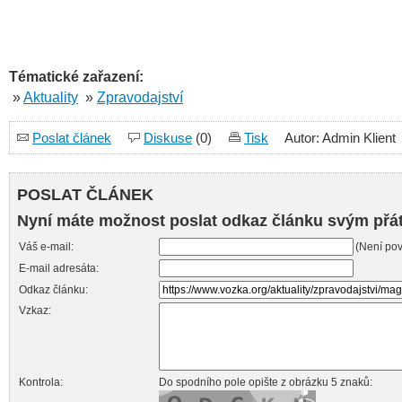
Tématické zařazení:
»
Aktuality
»
Zpravodajství
Poslat článek
Diskuse
(0)
Tisk
Autor: Admin Klient
POSLAT ČLÁNEK
Nyní máte možnost poslat odkaz článku svým přá
Váš e-mail:
(Není pov
E-mail adresáta:
Odkaz článku:
Vzkaz:
Kontrola:
Do spodního pole opište z obrázku 5 znaků: