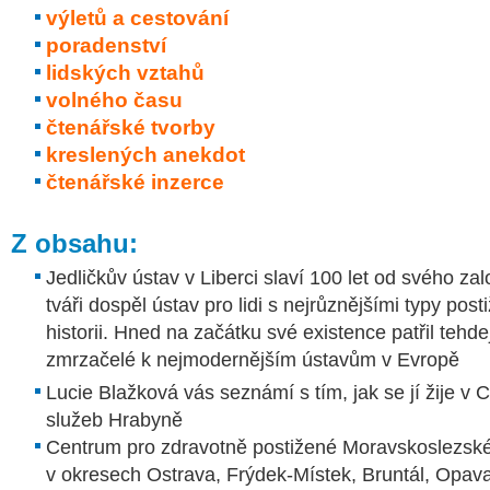
výletů a cestování
poradenství
lidských vztahů
volného času
čtenářské tvorby
kreslených anekdot
čtenářské inzerce
Z obsahu:
Jedličkův ústav v Liberci slaví 100 let od svého za
tváři dospěl ústav pro lidi s nejrůznějšími typy pos
historii. Hned na začátku své existence patřil tehd
zmrzačelé k nejmodernějším ústavům v Evropě
Lucie Blažková
vás seznámí s tím, jak se jí žije v 
služeb Hrabyně
Centrum pro zdravotně postižené Moravskoslezské
v okresech Ostrava, Frýdek-Místek, Bruntál, Opava