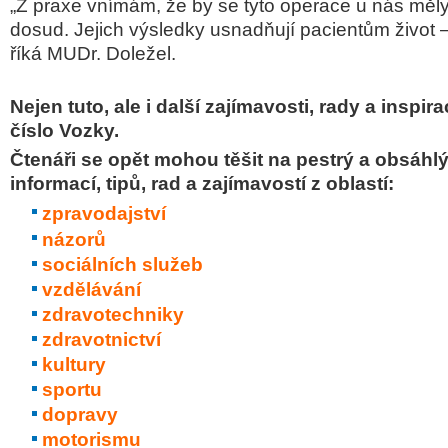
„Z praxe vnímám, že by se tyto operace u nás měly 
dosud. Jejich výsledky usnadňují pacientům život –
říká MUDr. Doležel.
Nejen tuto, ale i další zajímavosti, rady a inspir
číslo Vozky
.
Čtenáři se opět mohou těšit na pestrý a obsáhl
informací, tipů, rad a zajímavostí z oblastí:
zpravodajství
názorů
sociálních služeb
vzdělávání
zdravotechniky
zdravotnictví
kultury
sportu
dopravy
motorismu