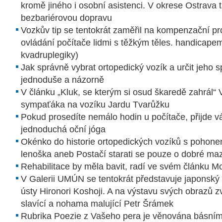
kromě jiného i osobní asistenci. V okrese Ostrava t
bezbariérovou dopravu
Vozkův tip se tentokrát zaměřil na kompenzační pr
ovládání počítače lidmi s těžkým těles. handicap
kvadruplegiky)
Jak správně vybrat ortopedický vozík a určit jeho 
jednoduše a názorně
V článku „Kluk, se kterým si osud škaredě zahrál“
sympaťáka na vozíku Jardu Tvarůžku
Pokud prosedíte nemálo hodin u počítače, přijde 
jednoduchá oční jóga
Okénko do historie ortopedických vozíků s pohonem
lenoška aneb Postačí starati se pouze o dobré ma
Rehabilitace by měla bavit, radí ve svém článku 
V Galerii UMÚN se tentokrát představuje japonský
ústy Hironori Koshoji. A na výstavu svých obrazů 
slavící a nohama malující Petr Šrámek
Rubrika Poezie z Vašeho pera je věnována básní