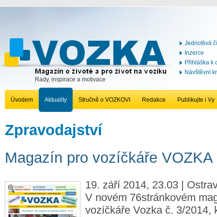
Jednotlivá č
Inzerce
Přihláška k
Návštěvní k
Rady, inspirace a motivace
Úvodem
Aktuality
Stručně o VOZKOVI
Redakce
Publikujte i Vy
Zpravodajství
Magazín pro vozíčkáře VOZKA 
19. září 2014, 23.03 | Ostrav
V novém 76stránkovém mag
vozíčkáře Vozka č. 3/2014, k