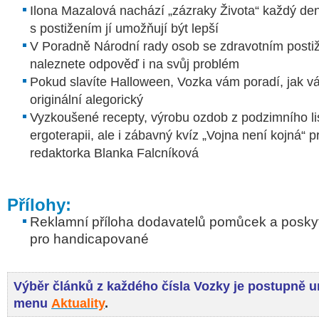
Ilona Mazalová
nachází „zázraky Života“ každý den,
s postižením jí umožňují být lepší
V Poradně Národní rady osob se zdravotním post
naleznete odpověď i na svůj problém
Pokud slavíte Halloween, Vozka vám poradí, jak vá
originální alegorický
Vyzkoušené recepty, výrobu ozdob z podzimního list
ergoterapii, ale i zábavný kvíz „Vojna není kojná“ p
redaktorka Blanka Falcníková
Přílohy:
Reklamní příloha dodavatelů pomůcek a poskyt
pro handicapované
Výběr
článků z
každého čísla Vozky je postupně 
menu
Aktuality
.