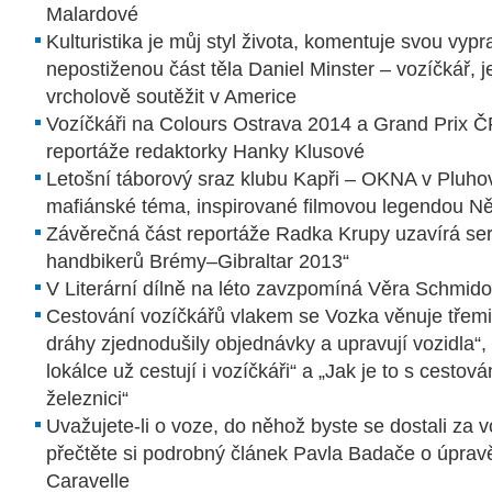
Malardové
Kulturistika je můj styl života, komentuje svou vy
nepostiženou část těla Daniel Minster – vozíčkář, 
vrcholově soutěžit v Americe
Vozíčkáři na Colours Ostrava 2014 a Grand Prix 
reportáže redaktorky Hanky Klusové
Letošní táborový sraz klubu Kapři – OKNA v Pluh
mafiánské téma, inspirované filmovou legendou Ně
Závěrečná část reportáže Radka Krupy uzavírá ser
handbikerů Brémy–Gibraltar 2013“
V Literární dílně na léto zavzpomíná Věra Schmid
Cestování vozíčkářů vlakem se Vozka věnuje třemi
dráhy zjednodušily objednávky a upravují vozidla“
lokálce už cestují i vozíčkáři“ a „Jak je to s cesto
železnici“
Uvažujete-li o voze, do něhož byste se dostali za vo
přečtěte si podrobný článek Pavla Badače o úpra
Caravelle