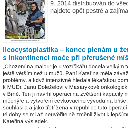
9. 2014 distribuován do vše
najdete opět pestré a zajíma
Ileocystoplastika – konec plenám u že
s inkontinencí moče při přerušené mí
„Chození na malou“ je u vozíčkářů docela velkým 
ještě větším než u mužů. Paní Kateřina měla záva
problémy, a když intenzivně hledala lékařskou pom
k MUDr. Janu Doleželovi v Masarykově onkologic
v Brně. Ten jí navrhl operaci na zvětšení kapacit
měchýře a vytvoření cévkovacího vývodu na břiše.
souhlasila a jako třetí žena v republice tuto operac
té doby se mi až neuvěřitelně změnil život k lepším
Kateřina výsledek.